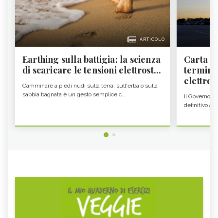
ARTICOLO
Earthing sulla battigia: la scienza
Carta d'
di scaricare le tensioni elettrost...
termine
elettron
Camminare a piedi nudi sulla terra, sull'erba o sulla
sabbia bagnata è un gesto semplice c...
Il Governo c
definitivo all