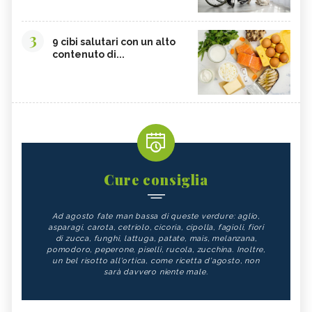
3
9 cibi salutari con un alto
contenuto di...
Cure consiglia
Ad agosto fate man bassa di queste verdure: aglio,
asparagi, carota, cetriolo, cicoria, cipolla, fagioli, fiori
di zucca, funghi, lattuga, patate, mais, melanzana,
pomodoro, peperone, piselli, rucola, zucchina. Inoltre,
un bel risotto all'ortica, come ricetta d'agosto, non
sarà davvero niente male.