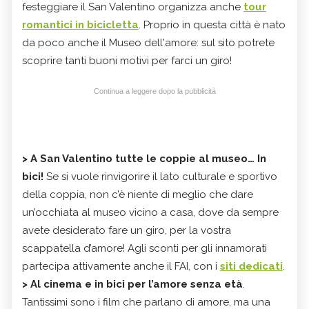
festeggiare il San Valentino organizza anche
tour
romantici in bicicletta
. Proprio in questa città è nato
da poco anche il Museo dell'amore: sul sito potrete
scoprire tanti buoni motivi per farci un giro!
Continua a leggere dopo la pubblicità
>
A San Valentino tutte le coppie al museo… In
bici!
Se si vuole rinvigorire il lato culturale e sportivo
della coppia, non c’è niente di meglio che dare
un’occhiata al museo vicino a casa, dove da sempre
avete desiderato fare un giro, per la vostra
scappatella d’amore! Agli sconti per gli innamorati
partecipa attivamente anche il FAI, con i
siti dedicati
.
>
Al cinema e in bici per l’amore senza età
.
Tantissimi sono i film che parlano di amore, ma una