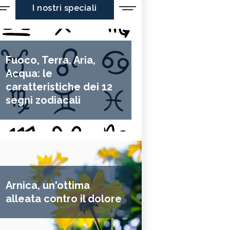
I nostri speciali
Fuoco, Terra, Aria,
Acqua: le
caratteristiche dei 12
segni zodiacali
Arnica, un'ottima
alleata contro il dolore