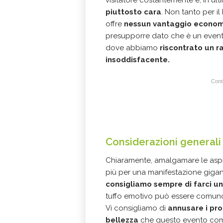
visitatore costantemente e, in ultim
piuttosto cara
. Non tanto per il
offre
nessun vantaggio econo
presupporre dato che è un event
dove abbiamo
riscontrato un 
insoddisfacente.
Conti
Considerazioni generali 
Chiaramente, amalgamare le aspir
più per una manifestazione gigant
consigliamo sempre di farci un
tuffo emotivo può essere comunqu
Vi consigliamo di
annusare i pro
bellezza
che questo evento comu