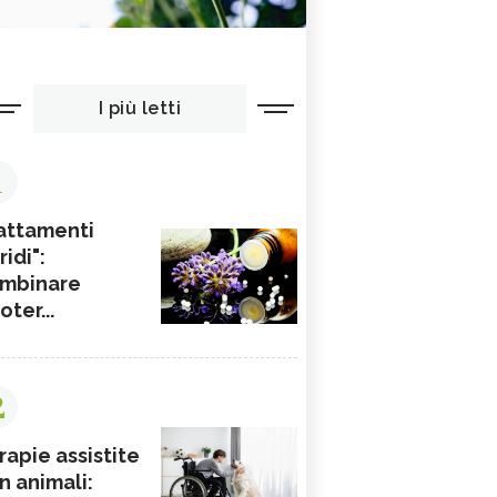
I più letti
1
attamenti
ridi":
mbinare
ioter...
2
rapie assistite
n animali: