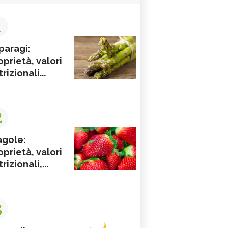
1
paragi:
oprietà, valori
rizionali...
2
agole:
oprietà, valori
rizionali,...
3