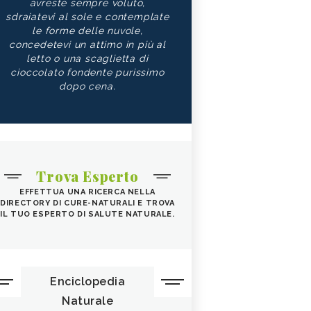
avreste sempre voluto,
sdraiatevi al sole e contemplate
le forme delle nuvole,
concedetevi un attimo in più al
letto o una scaglietta di
cioccolato fondente purissimo
dopo cena.
Trova Esperto
EFFETTUA UNA RICERCA NELLA
DIRECTORY DI CURE-NATURALI E TROVA
IL TUO ESPERTO DI SALUTE NATURALE.
Enciclopedia
Naturale