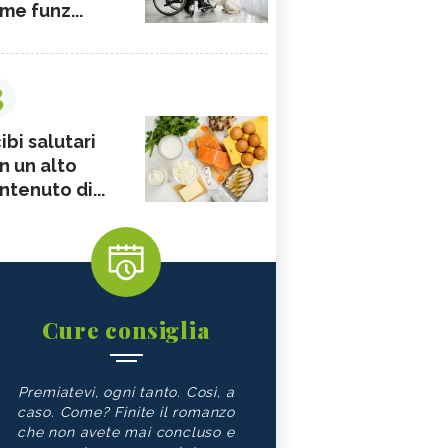
me funz...
3
ibi salutari
n un alto
ntenuto di...
Cure consiglia
Premiatevi, ogni tanto. Così, a
caso. Come? Finite il romanzo
che non avete mai concluso e