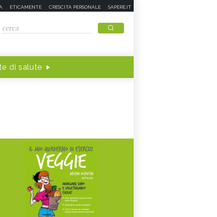
A
ETICAMENTE
CRESCITA PERSONALE
SAPERE.IT
e di salute