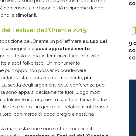
niversi si sono potuti toccare (cosa tutt’altro che
co
) con curiosità e disponibilità reciproche dando
ondi e stimolanti.
del Festival dell’Oriente 2015:
esposizione dell’Oriente un po' effimera
ad uso del
9 c
lta scenografia e
poco approfondimento
co
iuttosto vuota, in termini culturali, di civiltà
co
tte a spot folkoristici. Un monumento
e che purtroppo non possiamo condividere.
resentato è stata certamente imponente,
più
. La scelta degli argomenti delle conferenze può
 ma sono apparsi decisamente fuori luogo molti
 totalmente incrongruenti rispetto al tema. Inoltre,
il livello è stato - in generale - relativamente basso,
tra loro, con merce di poco pregio e nessuna
esta manifestazione sono sotto gli occhi del