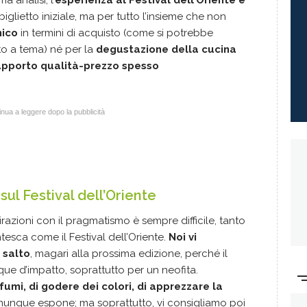
a analisi, l’
esperienza al Festival dell’Oriente è
 biglietto iniziale, ma per tutto l’insieme che non
mico
in termini di acquisto (come si potrebbe
o a tema) né per la
degustazione della cucina
rapporto qualità-prezzo spesso
nua a leggere dopo la pubblicità
sul Festival dell’Oriente
azioni con il pragmatismo è sempre difficile, tanto
esca come il Festival dell’Oriente.
Noi vi
 salto
, magari alla prossima edizione, perché il
e d’impatto, soprattutto per un neofita.
fumi, di godere dei colori, di apprezzare la
nque espone; ma soprattutto, vi consigliamo poi