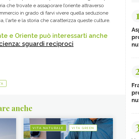
eria che trovate e assaporare l’oriente attraverso
 commercio in grado di farvi vivere quella seduzione
fia, l'arte e la storia che caratterizza queste culture.
As
nte e Oriente può interessarti anche
pr
scienza: sguardi reciproci
nut
Fr
TÀ
pr
nut
are anche
VITA NATURALE
VITA GREEN