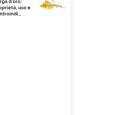
rga d'oro:
oprietà, uso e
ntroindi...