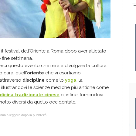
l festival dell’Oriente a Roma dopo aver allietato
e fine settimana.
i questo evento che mira a divulgare la cultura
 cara: quell’
oriente
che vi esortiamo
attraverso
discipline
come lo
yoga
, la
 illustrandovi le scienze mediche più antiche come
icina tradizionale cinese
o, infine, fornendovi
i molto diversi da quello occidentale.
nua a leggere dopo la pubblicità