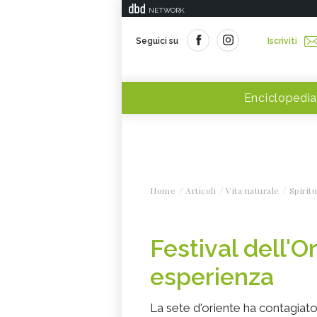
NETWORK
Seguici su
Iscriviti
Enciclopedia
Home
Articoli
Vita naturale
Spiritu
Festival dell'O
esperienza
La sete d'oriente ha contagiat