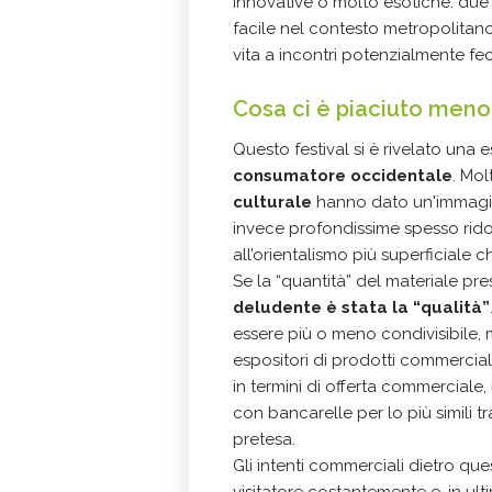
innovative o molto esotiche: due u
facile nel contesto metropolitano
vita a incontri potenzialmente fec
Cosa ci è piaciuto meno 
Questo festival si è rivelato una 
consumatore occidentale
. Mo
culturale
hanno dato un'immagine p
invece profondissime spesso rido
all’orientalismo più superficial
Se la “quantità” del materiale p
deludente è stata la “qualità”
essere più o meno condivisibile,
espositori di prodotti commerciali
in termini di offerta commerciale, 
con bancarelle per lo più simili 
pretesa.
Gli intenti commerciali dietro qu