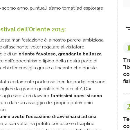
 scorso anno, puntuali, siamo tornati ad esplorare
stival dell’Oriente 2015:
uesta manifestazione è, a nostro parere, ambiziosa,
ffascinante: voler regalare al visitatore
gie di un
oriente favoloso, grondante bellezza
Tr
re dall’egocentrismo tipico della nostra parte di
"ib
cchi di meraviglia grazie all’incanto che queste
co
fis
stata certamente poderosa: ben tre padiglioni sono
ogliere la grande quantità di “materiale”. Dai
ar agli espositori davvero
tantissimi paesi si sono
uto dare un assaggio del proprio patrimonio
ico.
hanno avuto l’occasione d
i
avvicinarsi ad una
Te
le, a sua volta, ha potuto conoscere discipline
co