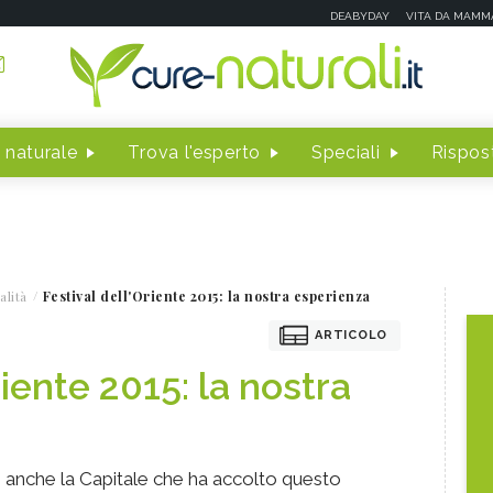
DEABYDAY
VITA DA MAMM
 naturale
Trova l'esperto
Speciali
Rispost
alità
Festival dell'Oriente 2015: la nostra esperienza
ARTICOLO
riente 2015: la nostra
o anche la Capitale che ha accolto questo