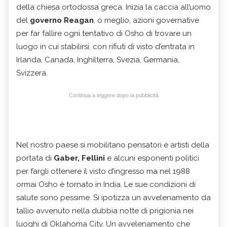
della chiesa ortodossa greca. Inizia la caccia all’uomo
del
governo Reagan
, o meglio, azioni governative
per far fallire ogni tentativo di Osho di trovare un
luogo in cui stabilirsi, con rifiuti di visto d’entrata in
Irlanda, Canada, Inghilterra, Svezia, Germania,
Svizzera.
Continua a leggere dopo la pubblicità
Nel nostro paese si mobilitano pensatori e artisti della
portata di
Gaber, Fellini
e alcuni esponenti politici
per fargli ottenere il visto d’ingresso ma nel 1988
ormai Osho è tornato in India. Le sue condizioni di
salute sono pessime. Si ipotizza un avvelenamento da
tallio avvenuto nella dubbia notte di prigionia nei
luoghi di Oklahoma City. Un avvelenamento che