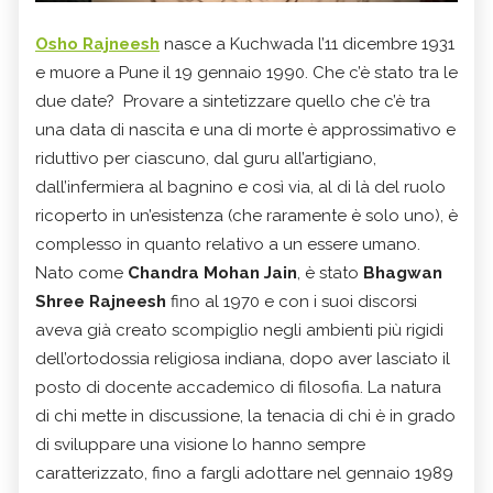
Osho Rajneesh
nasce a Kuchwada l’11 dicembre 1931
e muore a Pune il 19 gennaio 1990. Che c’è stato tra le
due date? Provare a sintetizzare quello che c’è tra
una data di nascita e una di morte è approssimativo e
riduttivo per ciascuno, dal guru all’artigiano,
dall’infermiera al bagnino e così via, al di là del ruolo
ricoperto in un’esistenza (che raramente è solo uno), è
complesso in quanto relativo a un essere umano.
Nato come
Chandra Mohan Jain
, è stato
Bhagwan
Shree Rajneesh
fino al 1970 e con i suoi discorsi
aveva già creato scompiglio negli ambienti più rigidi
dell’ortodossia religiosa indiana, dopo aver lasciato il
posto di docente accademico di filosofia. La natura
di chi mette in discussione, la tenacia di chi è in grado
di sviluppare una visione lo hanno sempre
caratterizzato, fino a fargli adottare nel gennaio 1989