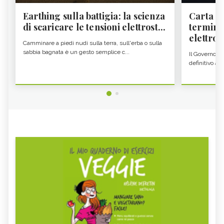
Earthing sulla battigia: la scienza
Carta d'
di scaricare le tensioni elettrost...
termine
elettron
Camminare a piedi nudi sulla terra, sull'erba o sulla
sabbia bagnata è un gesto semplice c...
Il Governo c
definitivo all