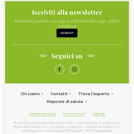
Iscriviti alla newsletter
Riceverai preziosi consigli e informazioni sugli ultimi
contenuti
ISCRIVITI
Seguici su
Chi siamo
Contatti
Trova l'esperto
Risposte di salute
CONDIZIONI D'USO
POLICY PRIVACY
COOKIES
© 2026 Copyright Media Data Factory S.R.L. - I contenuti sono di proprietà di
Media Data Factory S.R.L, è vietata la riproduzione. Media Data Factory S.R.L.
sede legale in viale Sarca 226 Milano 20126 - PI/CF 09595010969