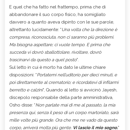
E quel che ha fatto nel frattempo, prima che di
abbandonare il suo corpo fisico, ha somigliato
davvero a quanto aveva dipinto con le sue parole,
altrettanto lucidamente: “
Una volta che la direzione è
compresa, riconosciuta, non ci saranno più problemi.
Ma bisogna aspettare; ci vuole tempo. E prima che
succeda vi dovrò sballottolare, rivoltare, dovrò
trascinarvi da questo a quel posto
”.
Sul letto in cui è morto ha dato le ultime chiare
disposizioni: “
Portatemi nell’uditorio per dieci minuti, e
poi direttamente al crematorio; e ricordatevi di infilarmi
berretto e calzini
”, Quando al letto si avvicinò Jayesh,
discepolo responsabile della parte amministrativa,
Osho disse: “
Non parlate mai di me al passato, la mia
presenza qui, senza il peso di un corpo martoriato, sarà
mille volte più grande. Ora che me ne vado da questo
corpo, arriverà molta più gente.
Vi lascio il mio sogno.
”