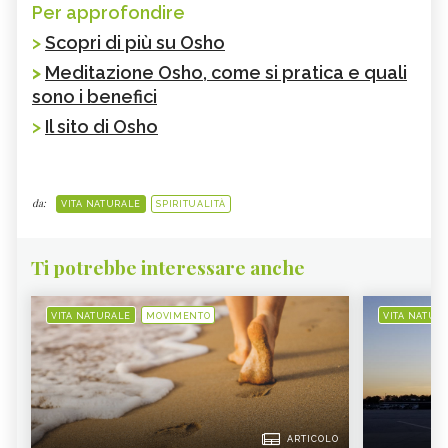
Per approfondire
>
Scopri di più su Osho
>
Meditazione Osho, come si pratica e quali
sono i benefici
>
Il sito di Osho
da:
VITA NATURALE
SPIRITUALITÀ
Ti potrebbe interessare anche
VITA NATURALE
MOVIMENTO
VITA NATUR
ARTICOLO