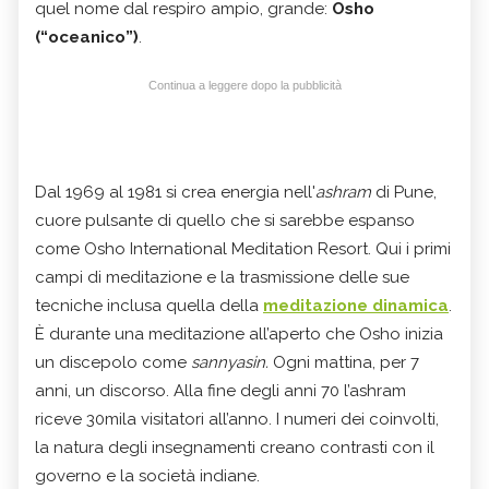
quel nome dal respiro ampio, grande:
Osho
(“oceanico”)
.
Continua a leggere dopo la pubblicità
Dal 1969 al 1981 si crea energia nell'
ashram
di Pune,
cuore pulsante di quello che si sarebbe espanso
come Osho International Meditation Resort. Qui i primi
campi di meditazione e la trasmissione delle sue
tecniche inclusa quella della
meditazione dinamica
.
È durante una meditazione all’aperto che Osho inizia
un discepolo come
sannyasin.
Ogni mattina, per 7
anni, un discorso. Alla fine degli anni 70 l’ashram
riceve 30mila visitatori all’anno. I numeri dei coinvolti,
la natura degli insegnamenti creano contrasti con il
governo e la società indiane.