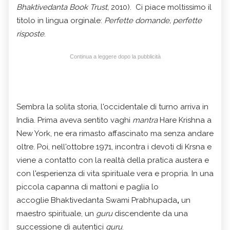
Bhaktivedanta Book Trust,
2010). Ci piace moltissimo il
titolo in lingua orginale:
Perfette domande, perfette
risposte
.
Continua a leggere dopo la pubblicità
Sembra la solita storia, l'occidentale di turno arriva in
India. Prima aveva sentito vaghi
mantra
Hare Krishna a
New York, ne era rimasto affascinato ma senza andare
oltre. Poi, nell'ottobre 1971, incontra i devoti di Krsna e
viene a contatto con la realtà della pratica austera e
con l'esperienza di vita spirituale vera e propria. In una
piccola capanna di mattoni e paglia lo
accoglie Bhaktivedanta Swami Prabhupada
,
un
maestro spirituale, un
guru
discendente da una
successione di autentici
guru
.