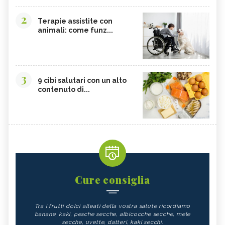
2
Terapie assistite con
animali: come funz...
3
9 cibi salutari con un alto
contenuto di...
Cure consiglia
Tra i frutti dolci alleati della vostra salute ricordiamo
banane, kaki, pesche secche, albicocche secche, mele
secche, uvette, datteri, kaki secchi.