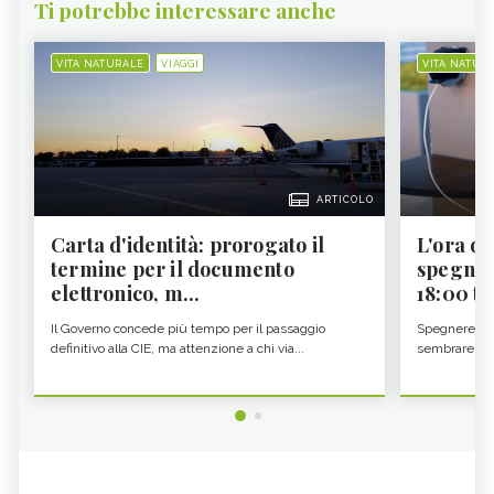
Ti potrebbe interessare anche
VITA NATURALE
VIAGGI
VITA NATUR
ARTICOLO
Carta d'identità: prorogato il
L'ora d'
termine per il documento
spegner
elettronico, m...
18:00 ti f
Il Governo concede più tempo per il passaggio
Spegnere lo 
definitivo alla CIE, ma attenzione a chi via...
sembrare una 