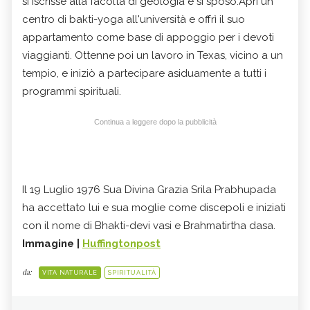
si iscrisse alla facoltà di geologia e si sposò.Aprì un
centro di bakti-yoga all'università e offrì il suo
appartamento come base di appoggio per i devoti
viaggianti. Ottenne poi un lavoro in Texas, vicino a un
tempio, e iniziò a partecipare asiduamente a tutti i
programmi spirituali.
Continua a leggere dopo la pubblicità
Il 19 Luglio 1976 Sua Divina Grazia Srila Prabhupada
ha accettato lui e sua moglie come discepoli e iniziati
con il nome di Bhakti-devi vasi e Brahmatirtha dasa.
Immagine |
Huffingtonpost
da:
VITA NATURALE
SPIRITUALITÀ