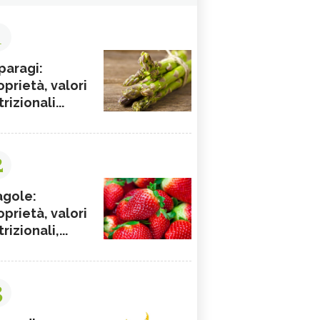
1
paragi:
oprietà, valori
rizionali...
2
agole:
oprietà, valori
rizionali,...
3