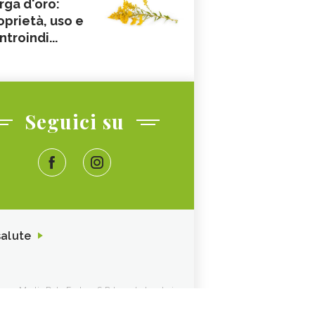
rga d'oro:
oprietà, uso e
ntroindi...
Seguici su
salute
ione. Media Data Factory S.R.L. sede legale in