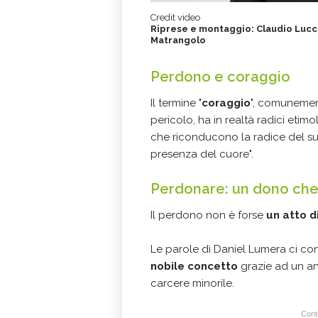
Credit video
Riprese e montaggio: Claudio Lucca
Matrangolo
Perdono e coraggio
Il termine "
coraggio
", comunement
pericolo, ha in realtà radici etimol
che riconducono la radice del suo
presenza del cuore".
Perdonare: un dono che 
Il perdono non è forse
un atto d
Le parole di Daniel Lumera ci c
nobile concetto
grazie ad un an
carcere minorile.
Conti