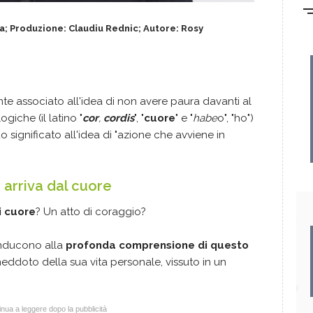
; Produzione: Claudiu Rednic; Autore: Rosy
e associato all'idea di non avere paura davanti al
ogiche (il latino "
cor
,
cordis
", "
cuore
" e "
habe
o", "ho")
 significato all'idea di "azione che avviene in
arriva dal cuore
i cuore
? Un atto di coraggio?
onducono alla
profonda comprensione di questo
eddoto della sua vita personale, vissuto in un
nua a leggere dopo la pubblicità