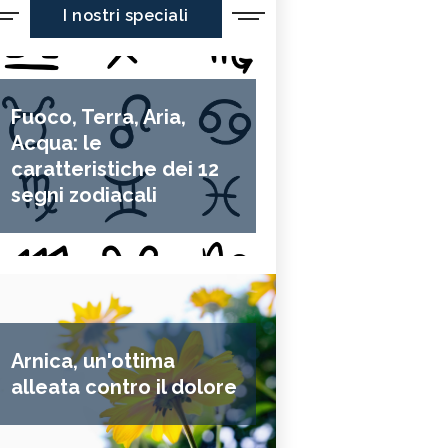
I nostri speciali
Fuoco, Terra, Aria,
Acqua: le
caratteristiche dei 12
segni zodiacali
Arnica, un'ottima
alleata contro il dolore