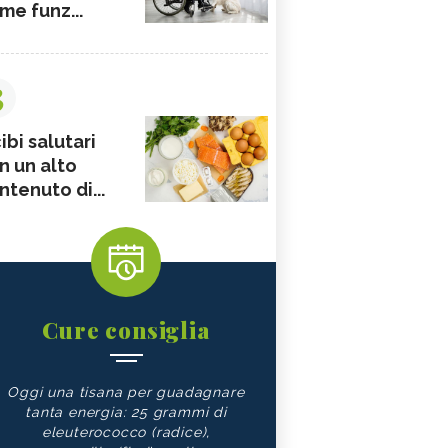
me funz...
3
ibi salutari
n un alto
ntenuto di...
Cure consiglia
Oggi una tisana per guadagnare
tanta energia: 25 grammi di
eleuterococco (radice),