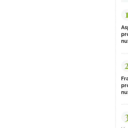
As
pr
nut
Fr
pr
nut