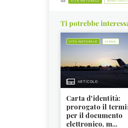
da:
VITA NATURALE
SPIRITUALI
Ti potrebbe interess
VITA NATURALE
VIAGGI
ARTICOLO
Carta d'identità:
prorogato il termi
per il documento
elettronico, m...