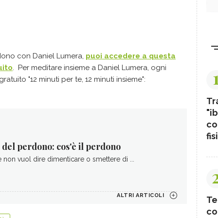
rdono con Daniel Lumera,
puoi accedere a questa
uito
. Per meditare insieme a Daniel Lumera, ogni
tuito "12 minuti per te, 12 minuti insieme":
Tr
"ib
co
fis
 del perdono: cos'è il perdono
 non vuol dire dimenticare o smettere di ...
ALTRI ARTICOLI
Te
co