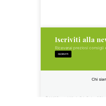
Iscriviti alla n
Riceverai preziosi consigli 
ISCRIVITI
Chi sia
© 2026 Copyright Media Data Factory S.R.L. - 