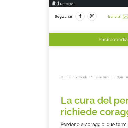
NETWORK
Seguici su
Iscriviti
Enciclopedia
Home
Articoli
Vita naturale
Spiritu
La cura del pe
richiede corag
Perdono e coraggio: due termi