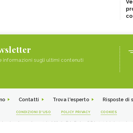
Ve
pr
co
ewsletter
e informazioni sugli ultimi contenuti
mo
Contatti
Trova l'esperto
Risposte di 
CONDIZIONI D'USO
POLICY PRIVACY
COOKIES
I contenuti sono di proprietà di Media Data Factory S.R.L, è vietata la riproduz
viale Sarca 226 Milano 20126 - PI/CF 09595010969