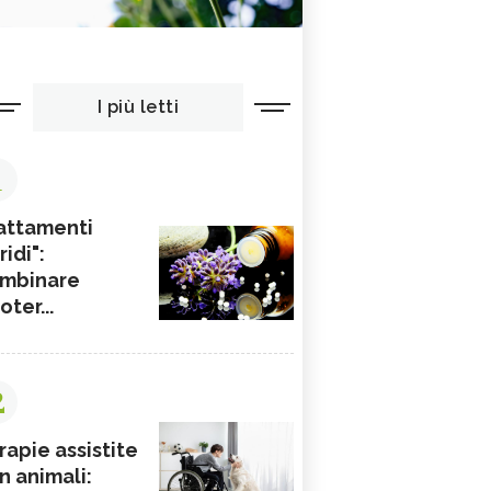
I più letti
1
attamenti
ridi":
mbinare
ioter...
2
rapie assistite
n animali: