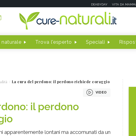
DEABYDAY
VITA DA MAMM
 naturale
Trova l'esperto
Speciali
Rispost
alità
La cura del perdono: il perdono richiede coraggio
VIDEO
rdono: il perdono
gio
ni apparentemente lontani ma accomunati da un