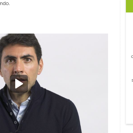
ondo.
c