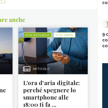
TÀ
co
are anche
9 c
VITA NATURALE
VITA GREEN
co
co
ARTICOLO
L'ora d'aria digitale:
ne
perché spegnere lo
smartphone alle
18:00 ti fa ...