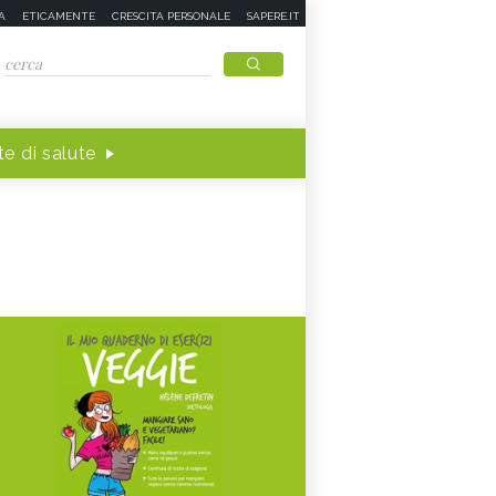
A
ETICAMENTE
CRESCITA PERSONALE
SAPERE.IT
e di salute