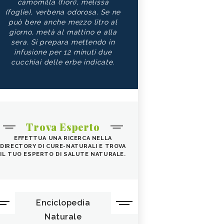
camomilla (fiori), melissa
(foglie), verbena odorosa. Se ne
può bere anche mezzo litro al
giorno, metà al mattino e alla
sera. Si prepara mettendo in
infusione per 12 minuti due
cucchiai delle erbe indicate.
Trova Esperto
EFFETTUA UNA RICERCA NELLA
DIRECTORY DI CURE-NATURALI E TROVA
IL TUO ESPERTO DI SALUTE NATURALE.
Enciclopedia
Naturale