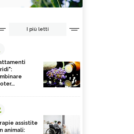
I più letti
1
attamenti
ridi":
mbinare
ioter...
2
rapie assistite
n animali: