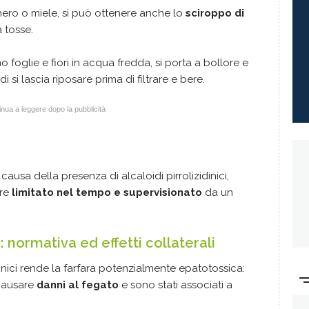
ero o miele, si può ottenere anche lo
sciroppo di
a tosse.
no foglie e fiori in acqua fredda, si porta a bollore e
di si lascia riposare prima di filtrare e bere.
nua a leggere dopo la pubblicità
causa della presenza di alcaloidi pirrolizidinici,
re
limitato nel tempo e supervisionato
da un
: normativa ed effetti collaterali
dinici rende la farfara potenzialmente epatotossica:
 causare
danni al fegato
e sono stati associati a