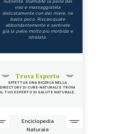
nutriente. Inumidite la pelle del
viso e massaggiatela
delicatamente con del miele, ne
basta poco. Risciacquate
abbondantemente e sentirete
già la pelle molto più morbida e
idratata.
Trova Esperto
EFFETTUA UNA RICERCA NELLA
DIRECTORY DI CURE-NATURALI E TROVA
IL TUO ESPERTO DI SALUTE NATURALE.
Enciclopedia
Naturale