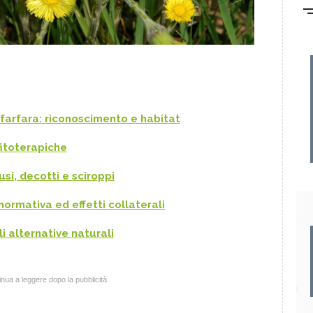
 farfara: riconoscimento e habitat
 fitoterapiche
si, decotti e sciroppi
normativa ed effetti collaterali
ili alternative naturali
nua a leggere dopo la pubblicità