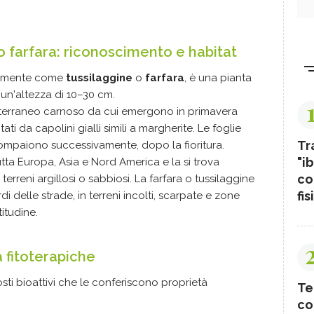
o farfara: riconoscimento e habitat
emente come
tussilaggine
o
farfara
, è una pianta
n'altezza di 10–30 cm.
tterraneo carnoso da cui emergono in primavera
ontati da capolini gialli simili a margherite. Le foglie
Tr
compaiono successivamente, dopo la fioritura.
"ib
tutta Europa, Asia e Nord America e la si trova
co
erreni argillosi o sabbiosi. La farfara o tussilaggine
fis
delle strade, in terreni incolti, scarpate e zone
titudine.
à fitoterapiche
sti bioattivi che le conferiscono proprietà
Te
co