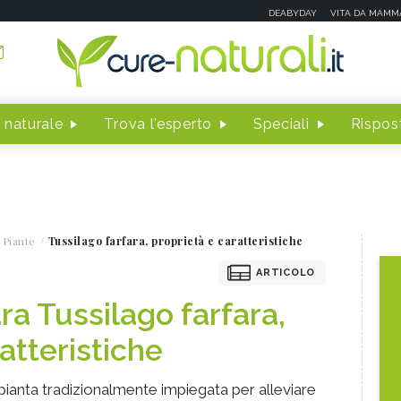
DEABYDAY
VITA DA MAMM
 naturale
Trova l'esperto
Speciali
Rispost
 Piante
Tussilago farfara, proprietà e caratteristiche
ARTICOLO
ra Tussilago farfara,
atteristiche
 pianta tradizionalmente impiegata per alleviare