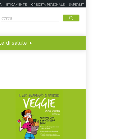
A
ETICAMENTE
CRESCITA PERSONALE
SAPERE.IT
e di salute