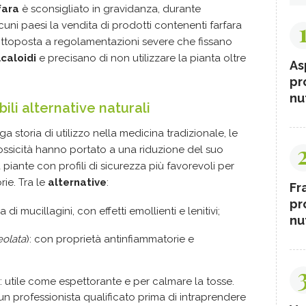
fara
è sconsigliato in gravidanza, durante
lcuni paesi la vendita di prodotti contenenti farfara
 sottoposta a regolamentazioni severe che fissano
caloidi
e precisano di non utilizzare la pianta oltre
As
pr
nut
ibili alternative naturali
 storia di utilizzo nella medicina tradizionale, le
ossicità hanno portato a una riduzione del suo
 piante con profili di sicurezza più favorevoli per
rie. Tra le
alternative
:
Fr
pr
ca di mucillagini, con effetti emollienti e lenitivi;
nut
eolata
): con proprietà antinfiammatorie e
): utile come espettorante e per calmare la tosse.
n professionista qualificato prima di intraprendere