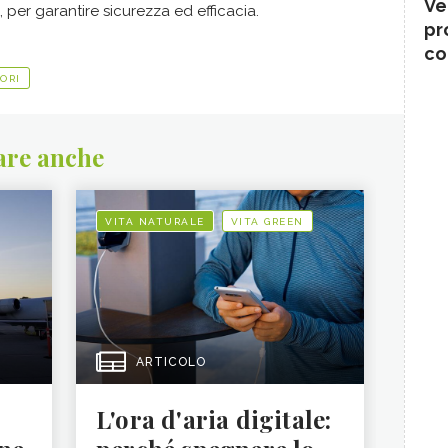
Ve
, per garantire sicurezza ed efficacia.
pr
co
IORI
are anche
VITA NATURALE
VITA GREEN
ARTICOLO
L'ora d'aria digitale: