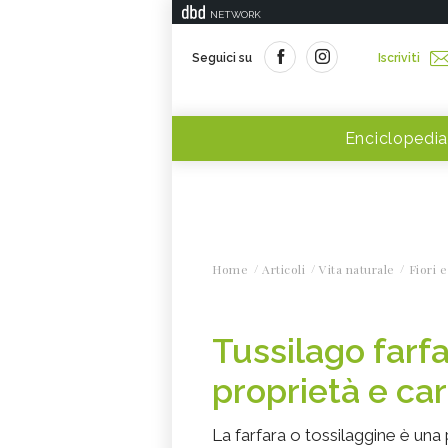
NETWORK
Seguici su
Iscriviti
Enciclopedia
Home
Articoli
Vita naturale
Fiori e
Tussilago farfa
proprietà e car
La farfara o tossilaggine è una