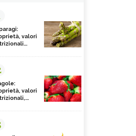
1
paragi:
oprietà, valori
rizionali...
2
agole:
oprietà, valori
rizionali,...
3