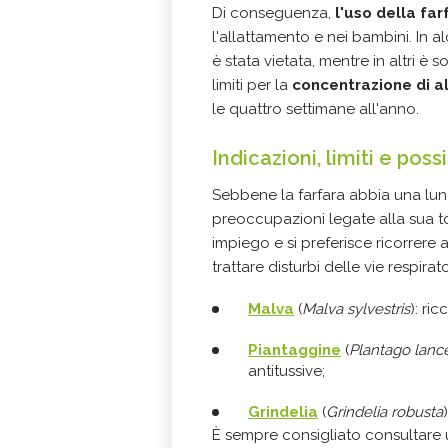
Di conseguenza,
l'uso della far
l'allattamento e nei bambini. In a
è stata vietata, mentre in altri è
limiti per la
concentrazione di al
le quattro settimane all'anno.
Indicazioni, limiti e poss
Sebbene la farfara abbia una lunga
preoccupazioni legate alla sua t
impiego e si preferisce ricorrere a
trattare disturbi delle vie respirato
Malva
(
Malva sylvestris
): ric
Piantaggine
(
Plantago lanc
antitussive;
Grindelia
(
Grindelia robusta
È sempre consigliato consultare u