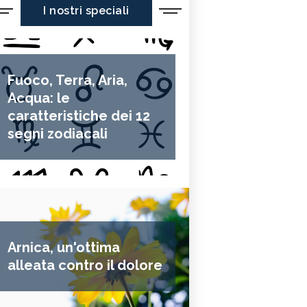
I nostri speciali
Fuoco, Terra, Aria,
Acqua: le
caratteristiche dei 12
segni zodiacali
Arnica, un'ottima
alleata contro il dolore