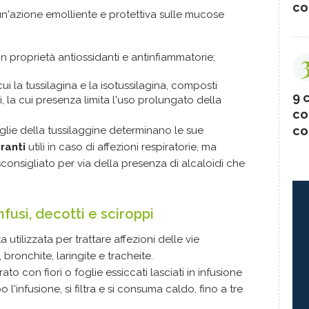
co
n'azione emolliente e protettiva sulle mucose
 proprietà antiossidanti e antinfiammatorie;
cui la tussilagina e la isotussilagina, composti
9 c
 la cui presenza limita l'uso prolungato della
co
co
e foglie della tussilaggine determinano le sue
ranti
utili in caso di affezioni respiratorie, ma
 sconsigliato per via della presenza di alcaloidi che
fusi, decotti e sciroppi
a utilizzata per trattare affezioni delle vie
 bronchite, laringite e tracheite.
to con fiori o foglie essiccati lasciati in infusione
l'infusione, si filtra e si consuma caldo, fino a tre