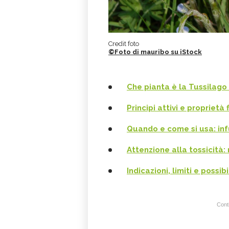
Credit foto
©Foto di mauribo su iStock
Che pianta è la Tussilago
Principi attivi e proprietà
Quando e come si usa: infu
Attenzione alla tossicità: 
Indicazioni, limiti e possib
Conti