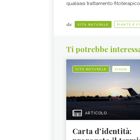
qualsiasi trattamento fitoterapico
da:
VITA NATURALE
PIANTE E F
Ti potrebbe interess
VITA NATURALE
VIAGGI
ARTICOLO
Carta d'identità: