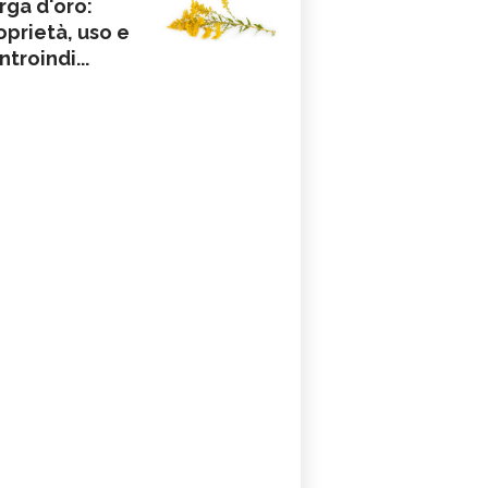
rga d'oro:
oprietà, uso e
ntroindi...