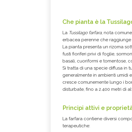
Che pianta è la Tussilag
La
Tussilago farfara
, nota comun
erbacea perenne che raggiunge u
La pianta presenta un rizoma so
fusti fioriferi privi di foglie, sorm
basali, cuoriformi e tomentose, 
Si tratta di una specie diffusa in 
generalmente in ambienti umidi e t
cresce comunemente lungo i bordi 
disturbate, fino a 2.400 metri di al
Principi attivi e propriet
La farfara contiene diversi compo
terapeutiche: