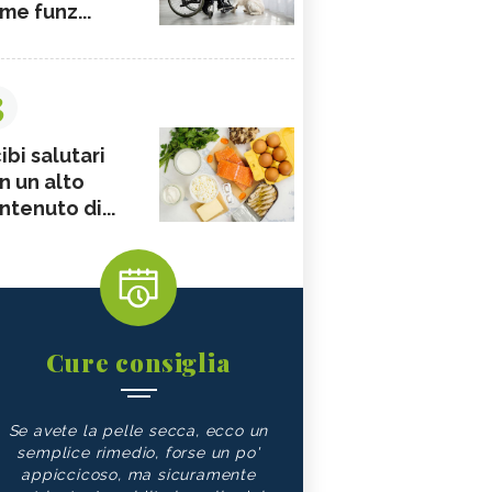
me funz...
3
ibi salutari
n un alto
ntenuto di...
Cure consiglia
Se avete la pelle secca, ecco un
semplice rimedio, forse un po'
appiccicoso, ma sicuramente