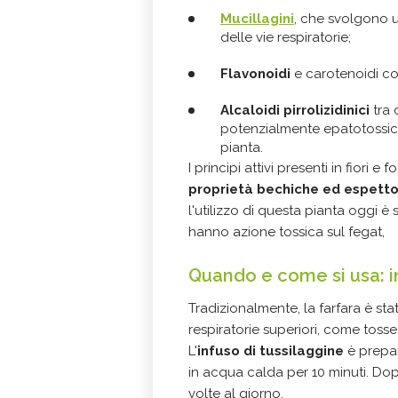
Mucillagini
, che svolgono u
delle vie respiratorie;
Flavonoidi
e carotenoidi con
Alcaloidi pirrolizidinici
tra 
potenzialmente epatotossici,
pianta.
I principi attivi presenti in fiori 
proprietà bechiche ed espetto
l'utilizzo di questa pianta oggi è
hanno azione tossica sul fegat,
Quando e come si usa: in
Tradizionalmente, la farfara è stat
respiratorie superiori, come tosse,
L'
infuso di tussilaggine
è prepara
in acqua calda per 10 minuti. Dopo 
volte al giorno.