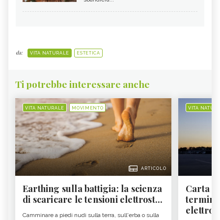
da:
VITA NATURALE
ESTETICA
Ti potrebbe interessare anche
VITA NATURALE
MOVIMENTO
VITA NATUR
ARTICOLO
Earthing sulla battigia: la scienza
Carta d'
di scaricare le tensioni elettrost...
termine
elettron
Camminare a piedi nudi sulla terra, sull'erba o sulla