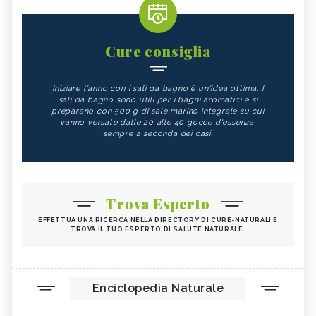
Cure consiglia
Iniziare l'anno con i sali da bagno è un'idea ottima. I
sali da bagno sono utili per i bagni aromatici e si
preparano con 500 g di sale marino integrale su cui
vanno versate dalle 20 alle 40 gocce d'essenza,
sempre a seconda dei casi.
Trova Esperto
EFFETTUA UNA RICERCA NELLA DIRECTORY DI CURE-NATURALI E
TROVA IL TUO ESPERTO DI SALUTE NATURALE.
Enciclopedia Naturale