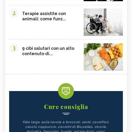
2
Terapie assistite con
animali: come funz...
3
9 cibi salutari con un alto
contenuto di...
Cure consiglia
Fate largo sulla tavola a broccoli, cardi, cavolfiori,
cavolo cappuccio, cavolini di Bruxelles, cicoria,
dolcetta, finocchio, funghi, patate dolci, porri,