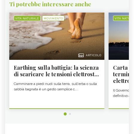
Ti potrebbe interessare anche
VITA NATURALE
MOVIMENTO
VITA NATUR
ARTICOLO
Earthing sulla battigia: la scienza
Carta d'
di scaricare le tensioni elettrost...
termine
elettron
Camminare a piedi nudi sulla terra, sull'erba o sulla
sabbia bagnata è un gesto semplice c...
Il Governo c
definitivo all