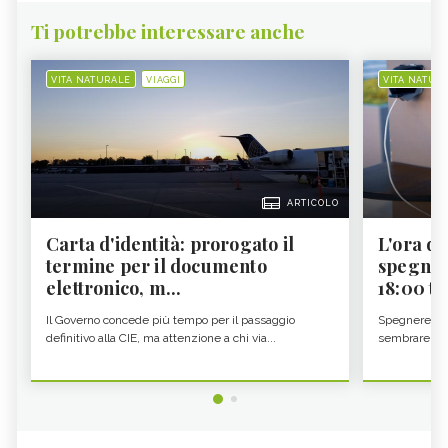
Ti potrebbe interessare anche
VITA NATURALE
VIAGGI
VITA NATUR
ARTICOLO
Carta d'identità: prorogato il
L'ora d'
termine per il documento
spegner
elettronico, m...
18:00 ti f
Il Governo concede più tempo per il passaggio
Spegnere lo 
definitivo alla CIE, ma attenzione a chi via...
sembrare una 