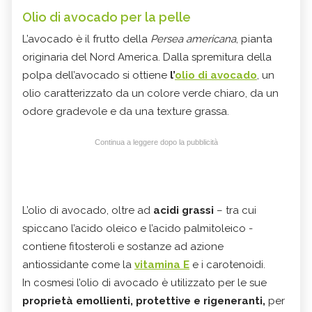
Olio di avocado per la pelle
L’avocado è il frutto della
Persea americana
, pianta
originaria del Nord America. Dalla spremitura della
polpa dell’avocado si ottiene
l’
olio di avocado
, un
olio caratterizzato da un colore verde chiaro, da un
odore gradevole e da una texture grassa.
Continua a leggere dopo la pubblicità
L’olio di avocado, oltre ad
acidi grassi
– tra cui
spiccano l’acido oleico e l’acido palmitoleico -
contiene fitosteroli e sostanze ad azione
antiossidante come la
vitamina E
e i carotenoidi.
In cosmesi l’olio di avocado è utilizzato per le sue
proprietà emollienti, protettive e rigeneranti,
per