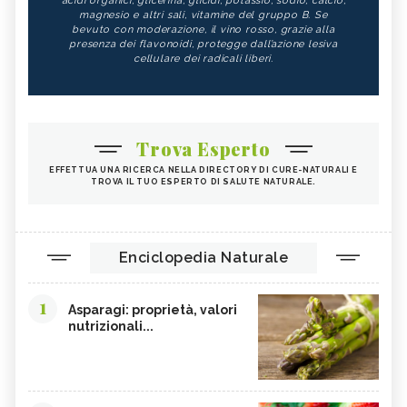
acidi organici, glicerina, glicidi, potassio, sodio, calcio,
magnesio e altri sali, vitamine del gruppo B. Se
bevuto con moderazione, il vino rosso, grazie alla
presenza dei flavonoidi, protegge dall’azione lesiva
cellulare dei radicali liberi.
Trova Esperto
EFFETTUA UNA RICERCA NELLA DIRECTORY DI CURE-NATURALI E
TROVA IL TUO ESPERTO DI SALUTE NATURALE.
Enciclopedia Naturale
1
Asparagi: proprietà, valori
nutrizionali...