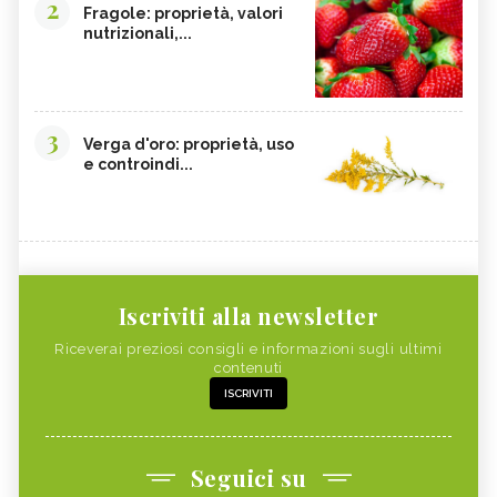
2
Fragole: proprietà, valori
nutrizionali,...
3
Verga d'oro: proprietà, uso
e controindi...
Iscriviti alla newsletter
Riceverai preziosi consigli e informazioni sugli ultimi
contenuti
ISCRIVITI
Seguici su