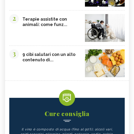
2
Terapie assistite con
animali: come funz...
3
9 cibi salutari con un alto
contenuto di...
Cure consiglia
Il vino è composto di acqua (fino al 90%), alcoli vari,