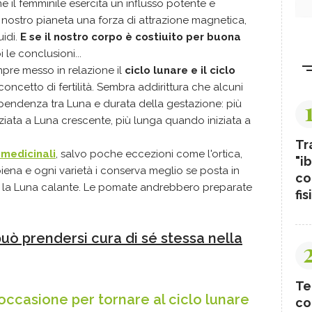
 il femminile esercita un influsso potente e
l nostro pianeta una forza di attrazione magnetica,
uidi.
E se il nostro corpo è costiuito per buona
oi le conclusioni...
mpre messo in relazione il
ciclo lunare e il ciclo
oncetto di fertilità. Sembra addirittura che alcuni
erdipendenza tra Luna e durata della gestazione: più
ziata a Luna crescente, più lunga quando iniziata a
Tr
 medicinali
, salvo poche eccezioni come l'ortica,
"ib
piena e ogni varietà i conserva meglio se posta in
co
te la Luna calante. Le pomate andrebbero preparate
fis
 prendersi cura di sé stessa nella
Te
ccasione per tornare al ciclo lunare
co