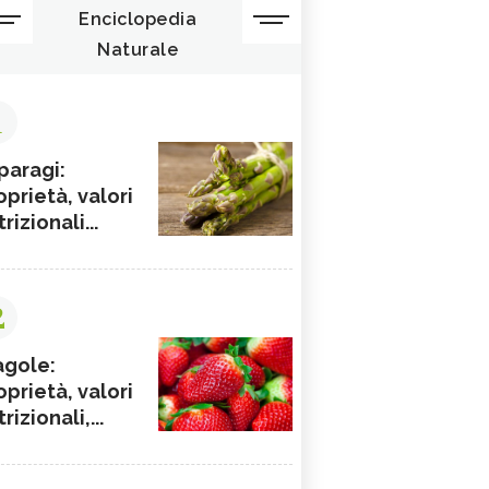
Enciclopedia
Naturale
1
paragi:
oprietà, valori
rizionali...
2
agole:
oprietà, valori
rizionali,...