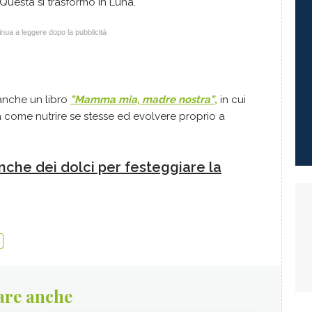
 Questa si trasformò in Luna.
nua a leggere dopo la pubblicità
 anche un libro
"Mamma mia, madre nostra"
,
in cui
a come nutrire se stesse ed evolvere proprio a
che dei dolci per festeggiare la
are anche