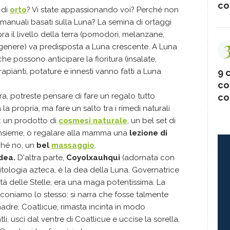
co
 di
orto
? Vi state appassionando voi? Perché non
i manuali basati sulla Luna? La semina di ortaggi
pra il livello della terra (pomodori, melanzane,
n genere) va predisposta a Luna crescente. A Luna
e possono anticipare la fioritura (insalate,
Trapianti, potature e innesti vanno fatti a Luna
9 c
co
ra, potreste pensare di fare un regalo tutto
co
 propria, ma fare un salto tra i rimedi naturali
 un prodotto di
cosmesi naturale
, un bel set di
nsieme, o regalare alla mamma una
lezione di
hé no, un
bel
massaggio
.
dea.
D'altra parte,
Coyolxauhqui
(adornata con
tologia azteca, è la dea della Luna. Governatrice
nità delle Stelle, era una maga potentissima. La
acconiamo lo stesso: si narra che fosse talmente
adre, Coatlicue, rimasta incinta in modo
tli, uscì dal ventre di Coatlicue e uccise la sorella,