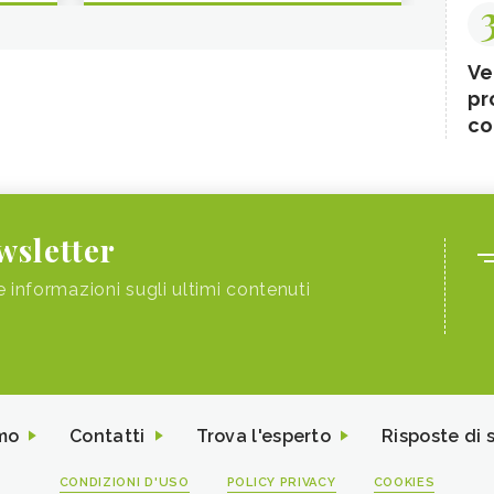
Ve
pr
co
ewsletter
e informazioni sugli ultimi contenuti
mo
Contatti
Trova l'esperto
Risposte di 
CONDIZIONI D'USO
POLICY PRIVACY
COOKIES