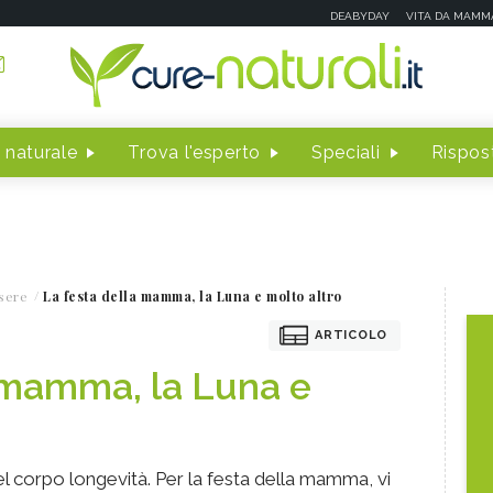
DEABYDAY
VITA DA MAMM
 naturale
Trova l'esperto
Speciali
Rispost
sere
La festa della mamma, la Luna e molto altro
ARTICOLO
 mamma, la Luna e
el corpo longevità. Per la festa della mamma, vi