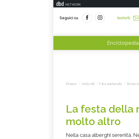
NETWORK
Seguici su
Iscriviti
Enciclopedia
Home
Articoli
Vita naturale
Benes
La festa della
molto altro
Nella casa alberghi serenità. N