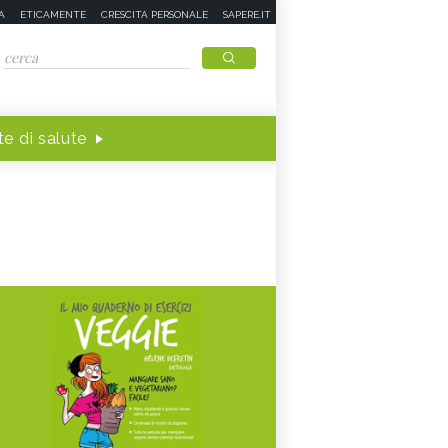
A
ETICAMENTE
CRESCITA PERSONALE
SAPERE.IT
e di salute