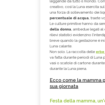
leggende da tutto il mondo. Come
creativo, così la Luna esercita su
una forza di sollevamento dei liq
percentuale di acqua
, traete v
Le culture primitive hanno da se
della donna
, ambedue legati al c
rilievi statistici evidenzino l'int
breve quando la gestazione è ini
Luna calante.
Non solo. La raccolta delle
erbe
va fatta durante periodi di Luna 
vasi o scatole di cartone duran
durante la Luna piena.
Ecco come la mamma può
sua giornata
Festa della mamma, un'o