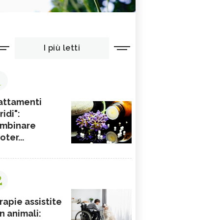
I più letti
1
attamenti
ridi":
mbinare
ioter...
2
rapie assistite
n animali: