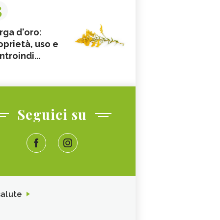
3
rga d'oro:
oprietà, uso e
ntroindi...
Seguici su
salute