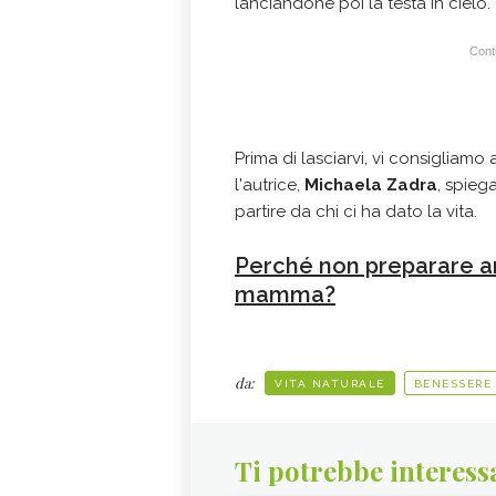
lanciandone poi la testa in cielo.
Conti
Prima di lasciarvi, vi consigliamo
l'autrice,
Michaela Zadra
, spieg
partire da chi ci ha dato la vita.
Perché non preparare an
mamma?
da:
VITA NATURALE
BENESSERE
Ti potrebbe interess