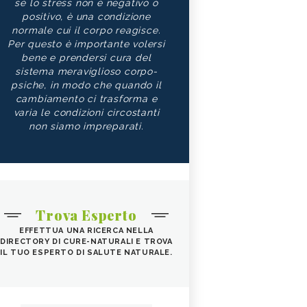
sé lo stress non è negativo o
positivo, è una condizione
normale cui il corpo reagisce.
Per questo è importante volersi
bene e prendersi cura del
sistema meraviglioso corpo-
psiche, in modo che quando il
cambiamento ci trasforma e
varia le condizioni circostanti
non siamo impreparati.
Trova Esperto
EFFETTUA UNA RICERCA NELLA
DIRECTORY DI CURE-NATURALI E TROVA
IL TUO ESPERTO DI SALUTE NATURALE.