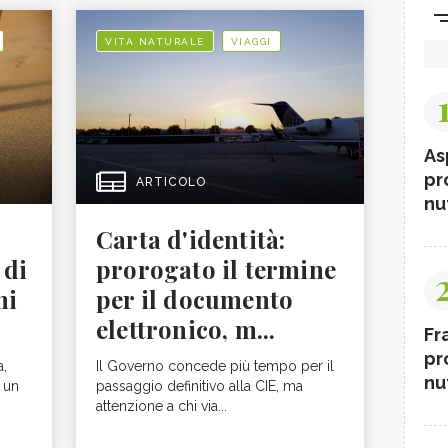
VITA NATURALE
VIAGGI
As
pr
ARTICOLO
nut
Carta d'identità:
 di
prorogato il termine
ni
per il documento
elettronico, m...
Fr
pr
a,
Il Governo concede più tempo per il
nut
 un
passaggio definitivo alla CIE, ma
attenzione a chi via...