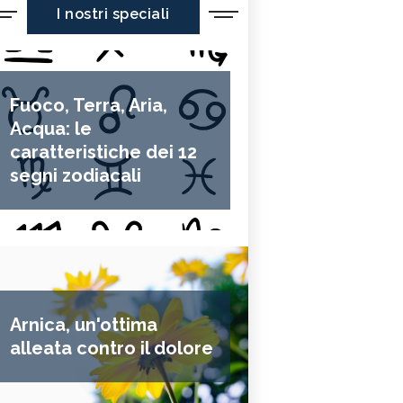
I nostri speciali
Fuoco, Terra, Aria,
Acqua: le
caratteristiche dei 12
segni zodiacali
Arnica, un'ottima
alleata contro il dolore