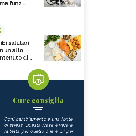
me funz...
3
ibi salutari
n un alto
ntenuto di...
Cure consiglia
Ogni cambiamento è una fonte
di stress. Questa frase è vera e
va letta per quello che è. Di per