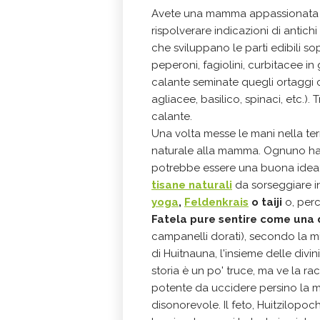
Avete una mamma appassionata
rispolverare indicazioni di antich
che sviluppano le parti edibili so
peperoni, fagiolini, curbitacee i
calante seminate quegli ortaggi ch
agliacee, basilico, spinaci, etc.). 
calante.
Una volta messe le mani nella ter
naturale alla mamma. Ognuno ha la
potrebbe essere una buona idea:
tisane naturali
da sorseggiare i
yoga
,
Feldenkrais
o taiji
o, perc
Fatela pure sentire come una 
campanelli dorati), secondo la mi
di Huitnauna, l'insieme delle divi
storia è un po' truce, ma ve la r
potente da uccidere persino la m
disonorevole. Il feto, Huitzilopoch