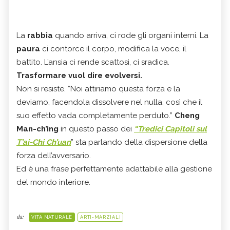
La
rabbia
quando arriva, ci rode gli organi interni. La
paura
ci contorce il corpo, modifica la voce, il
battito. L’ansia ci rende scattosi, ci sradica.
Trasformare vuol dire evolversi.
Non si resiste. “Noi attiriamo questa forza e la
deviamo, facendola dissolvere nel nulla, così che il
suo effetto vada completamente perduto.”
Cheng
Man-ch’ing
in questo passo dei
“Tredici Capitoli sul
T’ai-Chi Ch’uan
” sta parlando della dispersione della
forza dell’avversario.
Ed è una frase perfettamente adattabile alla gestione
del mondo interiore.
da:
VITA NATURALE
ARTI-MARZIALI