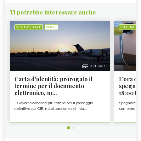
Ti potrebbe interessare anche
VITA NATURALE
VIAGGI
VITA NATUR
ARTICOLO
Carta d'identità: prorogato il
L'ora d'
termine per il documento
spegner
elettronico, m...
18:00 ti f
Il Governo concede più tempo per il passaggio
Spegnere lo 
definitivo alla CIE, ma attenzione a chi via...
sembrare una 