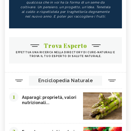
qualcosa che in voi ha la forma di un seme da
coltivare. Un pensiero, un progetto, un'idea. Tenetela
al caldo e rispettatela per traghettarla degnamente
nel nuovo anno. E poter poi raccogliere i frutti.
Trova Esperto
EFFETTUA UNA RICERCA NELLA DIRECTORY DI CURE-NATURALI E
TROVA IL TUO ESPERTO DI SALUTE NATURALE.
Enciclopedia Naturale
1
Asparagi: proprietà, valori
nutrizionali...
2