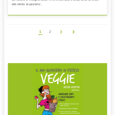
del vento, la pazienz...
1
2