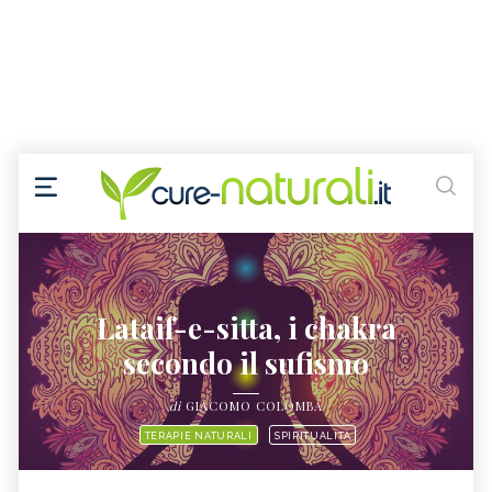
Lataif-e-sitta, i chakra
secondo il sufismo
di
GIACOMO COLOMBA
TERAPIE NATURALI
SPIRITUALITÀ