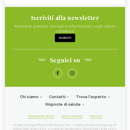
Iscriviti alla newsletter
Riceverai preziosi consigli e informazioni sugli ultimi
contenuti
ISCRIVITI
Seguici su
Chi siamo
Contatti
Trova l'esperto
Risposte di salute
CONDIZIONI D'USO
POLICY PRIVACY
COOKIES
© 2026 Copyright Media Data Factory S.R.L. - I contenuti sono di proprietà di
Media Data Factory S.R.L, è vietata la riproduzione. Media Data Factory S.R.L.