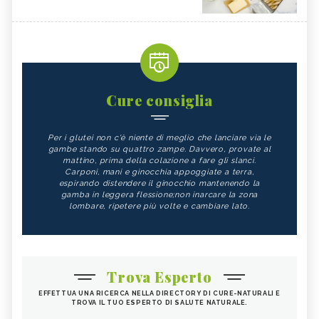
Cure consiglia
Per i glutei non c'è niente di meglio che lanciare via le
gambe stando su quattro zampe. Davvero, provate al
mattino, prima della colazione a fare gli slanci.
Carponi, mani e ginocchia appoggiate a terra,
espirando distendere il ginocchio mantenendo la
gamba in leggera flessione;non inarcare la zona
lombare, ripetere più volte e cambiare lato.
Trova Esperto
EFFETTUA UNA RICERCA NELLA DIRECTORY DI CURE-NATURALI E
TROVA IL TUO ESPERTO DI SALUTE NATURALE.