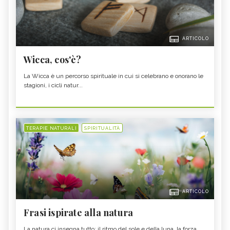
ARTICOLO
Wicca, cos'è?
La Wicca è un percorso spirituale in cui si celebrano e onorano le
stagioni, i cicli natur...
TERAPIE NATURALI
SPIRITUALITÀ
ARTICOLO
Frasi ispirate alla natura
La natura ci insegna tutto: il ritmo del sole e della luna, la forza