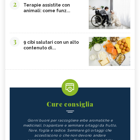
2
Terapie assistite con
animali: come funz...
3
9 cibi salutari con un alto
contenuto di...
Cure consiglia
Giorni buoni per raccogliere erbe aromatiche e
medicinali, trapiantare e seminare ortaggi da frutto,
fiore, foglia e radice. Seminare gli ortaggi che
accestiscono o che non devono andare