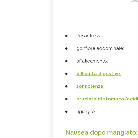
Conti
Pesantezza;
gonfiore addominale;
affaticamento;
difficoltà digestive
;
sonnolenza
;
bruciore di stomaco/acid
rigurgito.
Nausea dopo mangiato: 