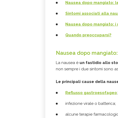
Nausea dopo mangiato: l
Sintomi associati alla n
Nausea dopo mangiato: i 
Quando preoccuparsi?
Nausea dopo mangiato:
La nausea è
un fastidio allo 
non sempre i due sintomi sono ass
Le principali cause della naus
Reflusso gastroesofageo
;
infezione virale o batterica;
alcune terapie farmacologi