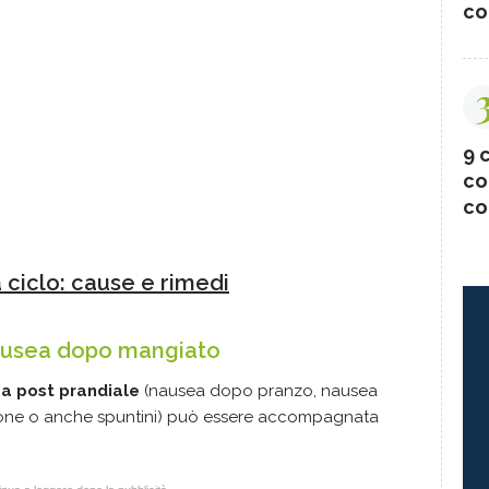
co
9 c
co
co
 ciclo: cause e rimedi
nausea dopo mangiato
ea post prandiale
(nausea dopo pranzo, nausea
one o anche spuntini) può essere accompagnata