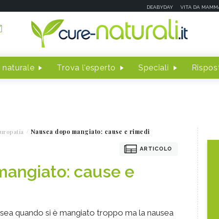
DEABYDAY
VITA DA MAMM
 naturale
Trova l'esperto
Speciali
Rispost
uropatia
Nausea dopo mangiato: cause e rimedi
ARTICOLO
angiato: cause e
ausea quando si è mangiato troppo ma la nausea