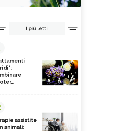
I più letti
1
attamenti
ridi":
mbinare
ioter...
2
rapie assistite
n animali: