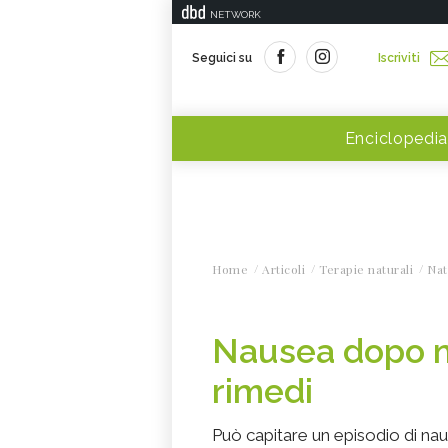
NETWORK
Seguici su
Iscriviti
Enciclopedia
Home
Articoli
Terapie naturali
Nat
Nausea dopo m
rimedi
Può capitare un episodio di n