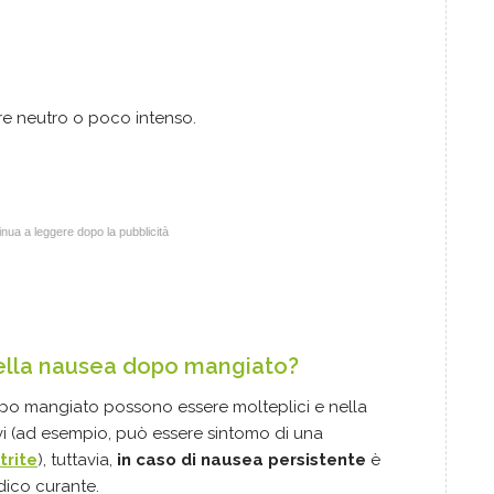
ore neutro o poco intenso.
nua a leggere dopo la pubblicità
ella nausea dopo mangiato?
po mangiato possono essere molteplici e nella
i (ad esempio, può essere sintomo di una
trite
), tuttavia,
in caso di nausea persistente
è
dico curante.