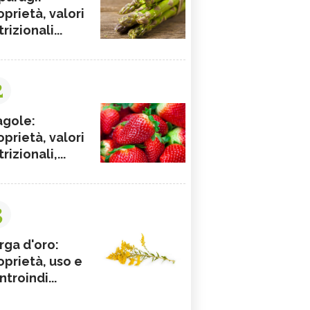
oprietà, valori
rizionali...
2
agole:
oprietà, valori
rizionali,...
3
rga d'oro:
oprietà, uso e
ntroindi...