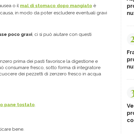
pr
ausea o il
mal di stomaco dopo mangiato
è
nut
 causa, in modo da poter escludere eventuali gravi
use poco gravi
, ci si può aiutare con questi
Fr
pr
nzero prima dei pasti favorisce la digestione e
nut
può consumare fresco, sotto forma di integratore
 cuocere dei pezzetti di zenzero fresco in acqua
 o pane tostato
.
Ve
pr
co
icare bene.