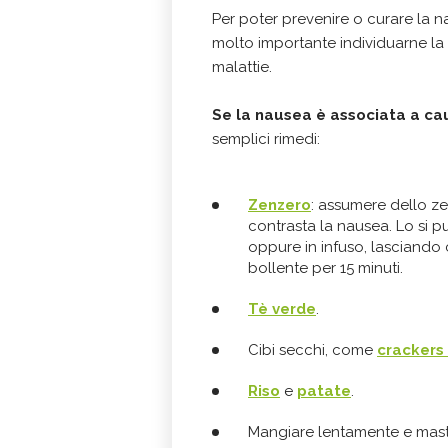
Per poter prevenire o curare la n
molto importante individuarne la
malattie.
Se la nausea è associata a ca
semplici rimedi:
Zenzero
: assumere dello ze
contrasta la nausea. Lo si 
oppure in infuso, lasciando
bollente per 15 minuti.
Tè verde
.
Cibi secchi, come
crackers
Riso
e
patate
.
Mangiare lentamente e mast