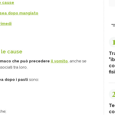
e cause
ausea dopo mangiato
rimedi
 le cause
Tr
"ib
stomaco che può precedere
il vomito
, anche se
co
ociati tra loro.
fis
ea
dopo i pasti
sono:
Te
co
che;