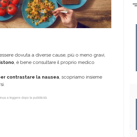
ssere dovuta a diverse cause, più o meno gravi,
istono
, è bene consultare il proprio medico
per contrastare la nausea
, scopriamo insieme
i.
nua a leggere dopo la pubblicità