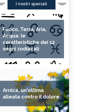
I nostri speciali
Fuoco, Terra, Aria,
Acqua: le
caratteristiche dei 12
segni zodiacali
Arnica, un'ottima
alleata contro il dolore