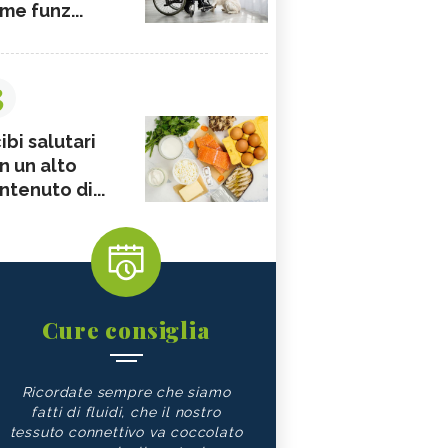
me funz...
3
ibi salutari
n un alto
ntenuto di...
Cure consiglia
Ricordate sempre che siamo
fatti di fluidi, che il nostro
tessuto connettivo va coccolato