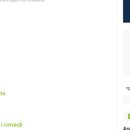
nua a leggere dopo la pubblicità
ità
;
i rimedi
As