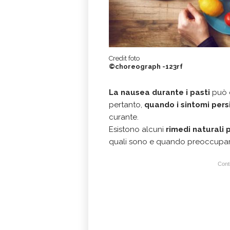
Credit foto
©choreograph -123rf
La nausea durante i pasti
può e
pertanto,
quando i sintomi pers
curante.
Esistono alcuni
rimedi naturali 
quali sono e quando preoccupars
Conti