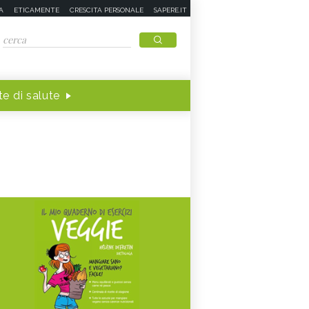
A
ETICAMENTE
CRESCITA PERSONALE
SAPERE.IT
e di salute