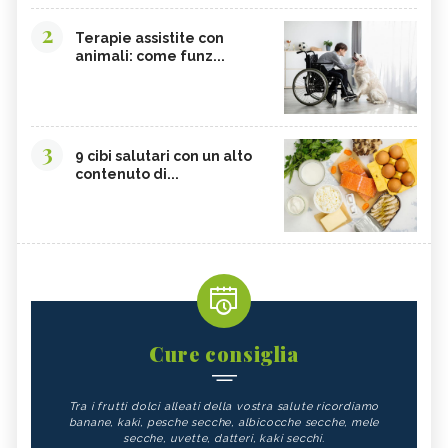
2
Terapie assistite con
animali: come funz...
3
9 cibi salutari con un alto
contenuto di...
Cure consiglia
Tra i frutti dolci alleati della vostra salute ricordiamo
banane, kaki, pesche secche, albicocche secche, mele
secche, uvette, datteri, kaki secchi.