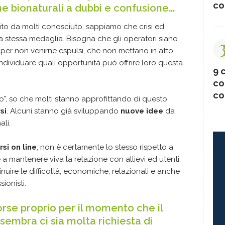
co
ine bionaturali a dubbi e confusione...
ito da molti conosciuto, sappiamo che crisi ed
 stessa medaglia. Bisogna che gli operatori siano
per non venirne espulsi, che non mettano in atto
individuare quali opportunità può offrire loro questa
9 c
co
co
ro", so che molti stanno approfittando di questo
si
. Alcuni stanno già sviluppando
nuove idee
da
ali.
rsi on line
; non è certamente lo stesso rispetto a
a mantenere viva la relazione con allievi ed utenti.
nuire le difficoltà, economiche, relazionali e anche
sionisti.
orse proprio per il momento che il
 sembra ci sia molta richiesta di