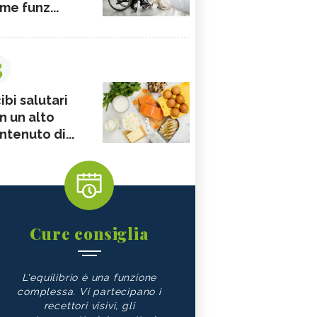
me funz...
3
ibi salutari
n un alto
ntenuto di...
Cure consiglia
L'equilibrio è una funzione
complessa. Vi partecipano i
recettori visivi, gli