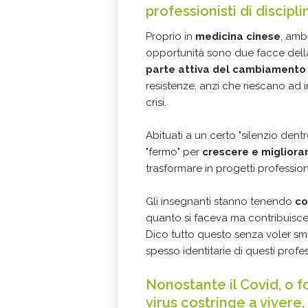
professionisti di discipl
Proprio in
medicina cinese
, amb
opportunità sono due facce della
parte attiva del cambiamento
resistenze, anzi che riescano ad 
crisi.
Abituati a un certo "silenzio dent
"fermo" per
crescere e migliorar
trasformare in progetti profession
Gli insegnanti stanno tenendo
co
quanto si faceva ma contribuisce 
Dico tutto questo senza voler smi
spesso identitarie di questi profes
Nonostante il Covid, o f
virus costringe a vivere,