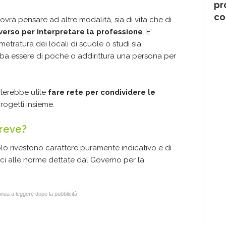
pr
co
vrà pensare ad altre modalità, sia di vita che di
erso per interpretare la professione
. E’
etratura dei locali di scuole o studi sia
ba essere di poche o addirittura una persona per
lterebbe utile
fare rete per condividere le
rogetti insieme.
breve?
o rivestono carattere puramente indicativo e di
i alle norme dettate dal Governo per la
nua a leggere dopo la pubblicità