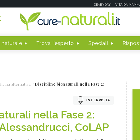
DEABYDAY
VITA DA MAMM
 naturale
Trova l'esperto
Speciali
Rispost
icina alternativa
Discipline bionaturali nella Fase 2:
INTERVISTA
aturali nella Fase 2:
 Alessandrucci, CoLAP