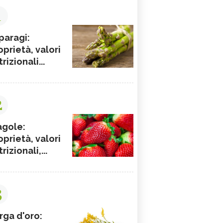
1
paragi:
oprietà, valori
rizionali...
2
agole:
oprietà, valori
rizionali,...
3
rga d'oro: