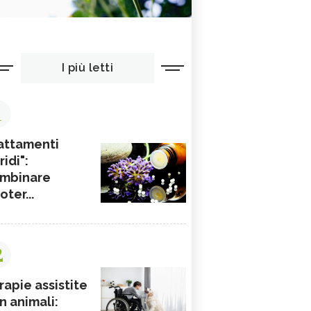
I più letti
1
attamenti
ridi":
mbinare
ioter...
2
rapie assistite
n animali: