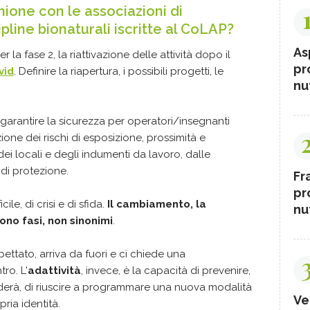
ione con le associazioni di
ipline bionaturali iscritte al CoLAP?
As
la fase 2, la riattivazione delle attività dopo il
pr
vid
. Definire la riapertura, i possibili progetti, le
nut
arantire la sicurezza per operatori/insegnanti
one dei rischi di esposizione, prossimità e
ei locali e degli indumenti da lavoro, dalle
 di protezione.
Fr
pr
ile, di crisi e di sfida.
Il cambiamento, la
nut
ono fasi, non sinonimi
.
ettato, arriva da fuori e ci chiede una
ro. L'
adattività
, invece, è la capacità di prevenire,
derà, di riuscire a programmare una nuova modalità
Ve
ria identità.