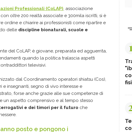
azioni Professionali
(CoLAP)
, associazione
on oltre 200 realtà associate e 300mila iscritti, si è
re ordine e chiarire ai professionisti come ripartire e
ndo delle
discipline bionaturali, scuole e
ente del CoLAP, è giovane, preparata ed agguerrita,
endamenti quando la politica tralascia aspetti
Tr
ontraddittori televisivi.
"ib
co
nizzato dal Coordinamento operatori shiatsu (Cos),
fis
i e insegnanti, segno di vivo interesse e
trato, forse anche grazie alle sue competenze di
e un aspetto comprensivo e al tempo stesso
terrogativi e dei timori per il futuro
che
enessere.
Te
co
 hanno posto e pongono i