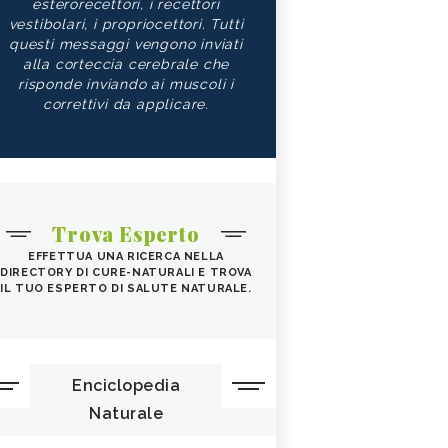
esterorecettori, i recettori
vestibolari, i propriocettori. Tutti
questi messaggi vengono inviati
alla corteccia cerebrale che
risponde inviando ai muscoli i
correttivi da applicare.
Trova Esperto
EFFETTUA UNA RICERCA NELLA
DIRECTORY DI CURE-NATURALI E TROVA
IL TUO ESPERTO DI SALUTE NATURALE.
Enciclopedia
Naturale