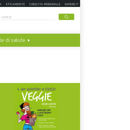
A
ETICAMENTE
CRESCITA PERSONALE
SAPERE.IT
e di salute