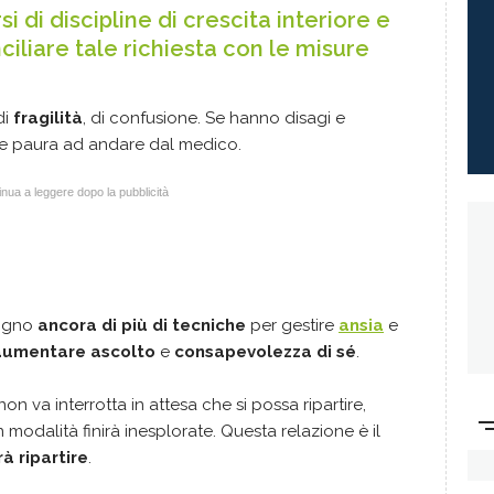
si di discipline di crescita interiore e
iliare tale richiesta con le misure
di
fragilità
, di confusione. Se hanno disagi e
he paura ad andare dal medico.
nua a leggere dopo la pubblicità
sogno
ancora di più di tecniche
per gestire
ansia
e
aumentare ascolto
e
consapevolezza di sé
.
on va interrotta in attesa che si possa ripartire,
odalità finirà inesplorate. Questa relazione è il
à ripartire
.