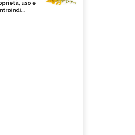
oprietà, uso e
ntroindi...