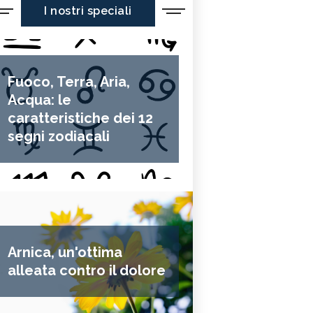
I nostri speciali
Fuoco, Terra, Aria,
Acqua: le
caratteristiche dei 12
segni zodiacali
Arnica, un'ottima
alleata contro il dolore