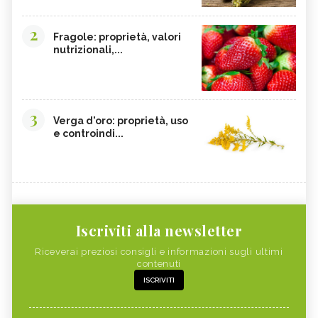
2
Fragole: proprietà, valori
nutrizionali,...
3
Verga d'oro: proprietà, uso
e controindi...
Iscriviti alla newsletter
Riceverai preziosi consigli e informazioni sugli ultimi
contenuti
ISCRIVITI