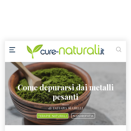
Come depurarsi dai metalli
pesanti
di
TATIANA MASELLI
TERAPIE NATURALI
NATUROPATIA