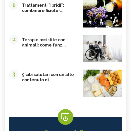
1
Trattamenti "ibridi":
combinare fisioter...
2
Terapie assistite con
animali: come funz...
3
9 cibi salutari con un alto
contenuto di...