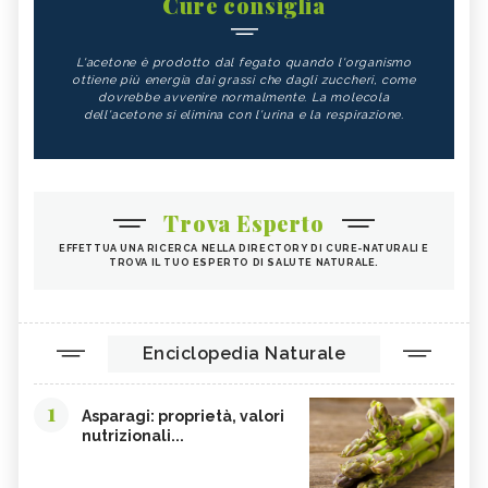
Cure consiglia
L'acetone è prodotto dal fegato quando l'organismo
ottiene più energia dai grassi che dagli zuccheri, come
dovrebbe avvenire normalmente. La molecola
dell'acetone si elimina con l'urina e la respirazione.
Trova Esperto
EFFETTUA UNA RICERCA NELLA DIRECTORY DI CURE-NATURALI E
TROVA IL TUO ESPERTO DI SALUTE NATURALE.
Enciclopedia Naturale
1
Asparagi: proprietà, valori
nutrizionali...