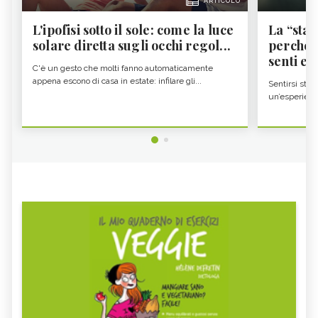
ARTICOLO
L'ipofisi sotto il sole: come la luce
La “sta
solare diretta sugli occhi regol...
perché i
senti es.
C'è un gesto che molti fanno automaticamente
appena escono di casa in estate: infilare gli...
Sentirsi stan
un’esperienz