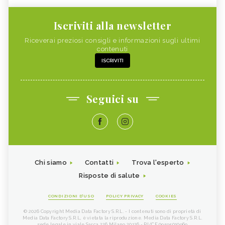
Iscriviti alla newsletter
Riceverai preziosi consigli e informazioni sugli ultimi
contenuti
ISCRIVITI
Seguici su
Chi siamo
Contatti
Trova l'esperto
Risposte di salute
CONDIZIONI D'USO
POLICY PRIVACY
COOKIES
© 2026 Copyright Media Data Factory S.R.L. - I contenuti sono di proprietà di
Media Data Factory S.R.L, è vietata la riproduzione. Media Data Factory S.R.L.
sede legale in viale Sarca 226 Milano 20126 - PI/CF 09595010969