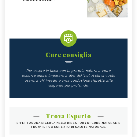
Cure consiglia
Per essere in linea con la propria natura a volte
occorre anche imparare a dire dei "no". A chi ci vuole
usare, a chi invade e crea confusione rispetto alle
esigenze più profonde.
Trova Esperto
EFFETTUA UNA RICERCA NELLA DIRECTORY DI CURE-NATURALI E
TROVA IL TUO ESPERTO DI SALUTE NATURALE.