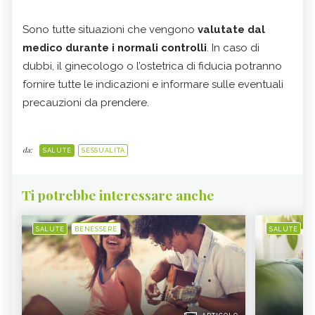
Sono tutte situazioni che vengono
valutate dal
medico durante i normali controlli
. In caso di
dubbi, il ginecologo o l’ostetrica di fiducia potranno
fornire tutte le indicazioni e informare sulle eventuali
precauzioni da prendere.
da:
SALUTE
SESSUALITÀ
Ti potrebbe interessare anche
SALUTE
BENESSERE
SALUTE
B