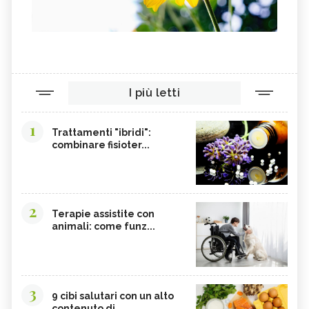
I più letti
1
Trattamenti "ibridi":
combinare fisioter...
2
Terapie assistite con
animali: come funz...
3
9 cibi salutari con un alto
contenuto di...