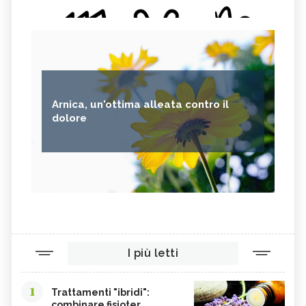
Arnica, un'ottima alleata contro il
dolore
I più letti
1
Trattamenti "ibridi":
combinare fisioter...