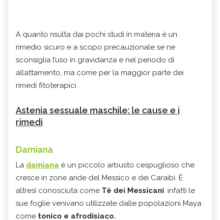
A quanto risulta dai pochi studi in materia è un
rimedio sicuro e a scopo precauzionale se ne
sconsiglia l’uso in gravidanza e nel periodo di
allattamento, ma come per la maggior parte dei
rimedi fitoterapici.
Astenia sessuale maschile: le cause e i
rimedi
Damiana
La
damiana
è un piccolo arbusto cespuglioso che
cresce in zone aride del Messico e dei Caraibi. È
altresì conosciuta come
Tè dei Messicani
: infatti le
sue foglie venivano utilizzate dalle popolazioni Maya
come
tonico e afrodisiaco.