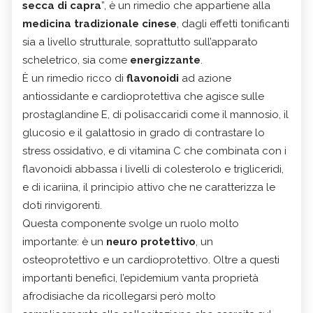
secca di capra
”, è un rimedio che appartiene alla
medicina tradizionale cinese
, dagli effetti tonificanti
sia a livello strutturale, soprattutto sull’apparato
scheletrico, sia come
energizzante
.
È un rimedio ricco di
flavonoidi
ad azione
antiossidante e cardioprotettiva che agisce sulle
prostaglandine E, di polisaccaridi come il mannosio, il
glucosio e il galattosio in grado di contrastare lo
stress ossidativo, e di vitamina C che combinata con i
flavonoidi abbassa i livelli di colesterolo e trigliceridi,
e di icariina, il principio attivo che ne caratterizza le
doti rinvigorenti.
Questa componente svolge un ruolo molto
importante: è un
neuro protettivo
, un
osteoprotettivo e un cardioprotettivo. Oltre a questi
importanti benefici, l’epidemium vanta proprietà
afrodisiache da ricollegarsi però molto