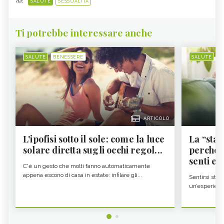
da:
SALUTE
SESSUALITÀ
Ti potrebbe interessare anche
SALUTE
BENESSERE
SALUTE
B
ARTICOLO
L'ipofisi sotto il sole: come la luce
La “sta
solare diretta sugli occhi regol...
perché i
senti es.
C'è un gesto che molti fanno automaticamente
appena escono di casa in estate: infilare gli...
Sentirsi stan
un’esperienz