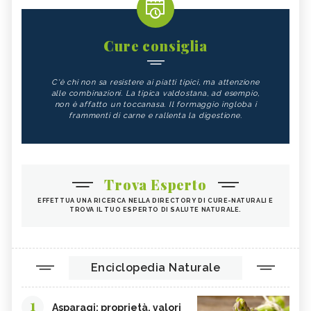
Cure consiglia
C'è chi non sa resistere ai piatti tipici, ma attenzione
alle combinazioni. La tipica valdostana, ad esempio,
non è affatto un toccanasa. Il formaggio ingloba i
frammenti di carne e rallenta la digestione.
Trova Esperto
EFFETTUA UNA RICERCA NELLA DIRECTORY DI CURE-NATURALI E
TROVA IL TUO ESPERTO DI SALUTE NATURALE.
Enciclopedia Naturale
1
Asparagi: proprietà, valori