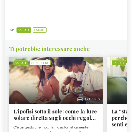
da:
SALUTE
PSICHE
Ti potrebbe interessare anche
SALUTE
BENESSERE
SALUTE
B
ARTICOLO
L'ipofisi sotto il sole: come la luce
La “sta
solare diretta sugli occhi regol...
perché i
senti es.
C'è un gesto che molti fanno automaticamente