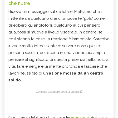
che nutre
Ricevo un messaggio sul cellulare. Mettiamo che il
mittente sia qualcuno che ci smuove le
"guts"
come
direbbero gli anglofoni, qualcuno al cui pensiero
qualcosa si muove a livello viscerale. In genere, se
così stanno le cose, la reazione è immediata. Sarebbe
invece molto interessante osservare cosa questa
persona suscita, collocarla in una visione più ampia,
pensare al significato di questa presenza nella nostra
vita, fare emergere la mente profonda e lasciare che
lavori nel senso di un'
azione mossa da un centro
solido.
Continua a leggere dopo la pubblicità
Non che si debbano bloccare le
emozioni
. Piuttosto