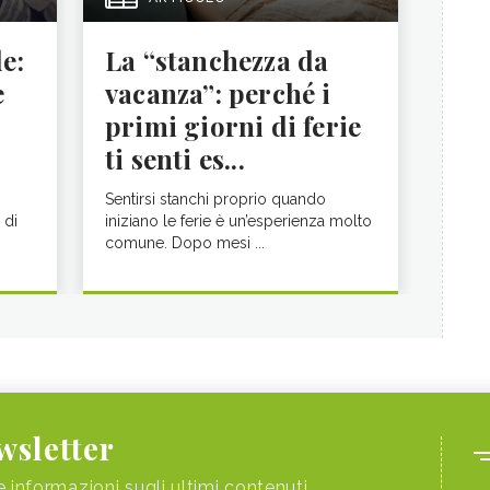
le:
La “stanchezza da
e
vacanza”: perché i
primi giorni di ferie
ti senti es...
Sentirsi stanchi proprio quando
 di
iniziano le ferie è un’esperienza molto
comune. Dopo mesi ...
ewsletter
e informazioni sugli ultimi contenuti