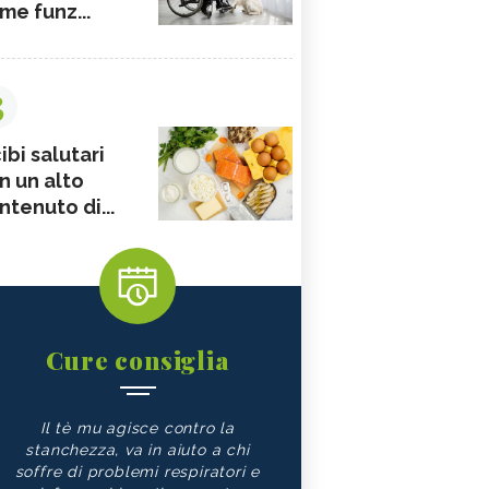
me funz...
3
ibi salutari
n un alto
ntenuto di...
Cure consiglia
Il tè mu agisce contro la
stanchezza, va in aiuto a chi
soffre di problemi respiratori e