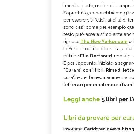
traumi a parte, un libro è sempr
Soprattutto, come abbiamo già vi
per essere più felici", al di là di 
sono casi, come per esempio que
testo può essere stimolante anch
righe di
The New Yorker.com
ci 
la School of Life di Londra, e del s
pittirice
Ella Berthoud
, non si p
E per l'appunto, iniziate a segnarv
"Curarsi con i libri. Rimedi let
cure") e per le neomamme ma non
letterari per mantenere i bambin
Leggi anche
5 libri per 
Libri da provare per cur
Insomma
Ceridwen aveva bisogn