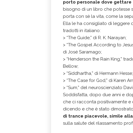
porto personale dove gettare
bisogno di un libro che potesse 
porta con sè la vita, come la sep
Ella le ha consigliato di leggere 
tradotti in italiano:
> “The Guide,” di R. K. Narayan;
> “The Gospel According to Jesus 
di José Saramago;
> “Henderson the Rain King,” trado
Bellow;
> “Siddhartha,” di Hermann Hesse;
> “The Case for God,” di Karen Ar
> “Sum,” del neuroscienziato Dav
Soddisfatta, dopo due anni e dopo 
che ci racconta positivamente e 
dicendo e che è stato dimostrat
di trance piacevole, simile al
sulla salute del rilassamento pro