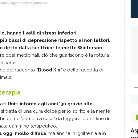
nua a leggere dopo la pubblicità
, hanno livelli di stress inferiori,
più bassi di depressione rispetto ai non lettori.
to detto dalla scrittrice Jeanette Winterson
ere dosi, medicinali, ciò che guariscono è la rottura
azione".
ce del racconto “
Blood Kin
” e della raccolta di
imals.”
oterapia
ti Uniti intorno agli anni '30 grazie allo
 si tratta di una cura dolce per lo spirito e la mente
bri come "compiti a casa" da leggere, con il fine di
onale cammino terapeutico.
As
a oggi molto diffusa
, ma anche in Ighilterrra e in
pr