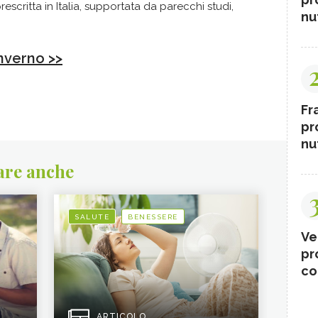
scritta in Italia, supportata da parecchi studi,
nut
inverno >>
Fr
pr
nut
are anche
SALUTE
BENESSERE
Ve
pr
co
ARTICOLO