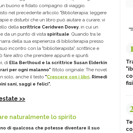
e un buono e fidato compagno di viaggio.
sto nel precedente articolo "Biblioterapia: leggere
terapie e disturbi che un libro può aiutare a curare, vi
llo della
scrittrice Ceridwen Dovey
, in cui un
e da un punto di vista
spirituale
. Quando tra le
narra della sua esperienza di biblioterapia presso
uo incontro con la "biblioterapista", scrittirice e
uò fare altro che prendere appunti e spunti.
Tr
i, di
Ella Berthoud e la scrittrice Susan Elderkin
"ib
terari per ogni malanno"
(titolo originale: The novel
co
 solo, anche il testo
"
Crescere con i libri
. Rimedi
fis
i sani, saggi e felici".
l'estate >>
are naturalmente lo spirito
Te
o di qualcosa che potesse diventare il suo
co