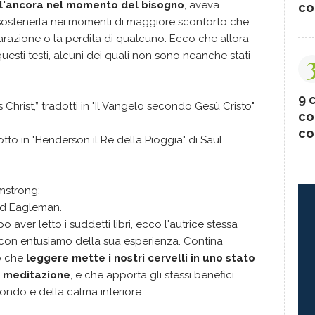
 l'ancora nel momento del bisogno
, aveva
co
sostenerla nei momenti di maggiore sconforto che
arazione o la perdita di qualcuno. Ecco che allora
questi testi, alcuni dei quali non sono neanche stati
9 c
Christ,” tradotti in "Il Vangelo secondo Gesù Cristo"
co
co
tto in "Henderson il Re della Pioggia" di Saul
mstrong;
id Eagleman.
aver letto i suddetti libri, ecco l'autrice stessa
con entusiamo della sua esperienza. Contina
o che
leggere mette i nostri cervelli in uno stato
la meditazione
, e che apporta gli stessi benefici
fondo e della calma interiore.