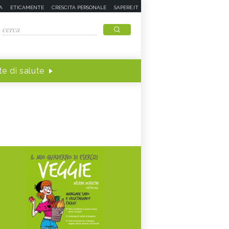
A
ETICAMENTE
CRESCITA PERSONALE
SAPERE.IT
e di salute