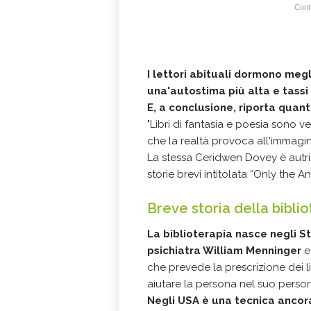
Conti
I lettori abituali dormono meglio
una'autostima più alta e tassi 
E, a conclusione, riporta quan
"Libri di fantasia e poesia sono v
che la realtà provoca all'immagin
La stessa Ceridwen Dovey è autri
storie brevi intitolata “Only the An
Breve storia della bibli
La biblioterapia nasce negli Sta
psichiatra William Menninger
e
che prevede la prescrizione dei li
aiutare la persona nel suo pers
Negli USA è una tecnica ancor