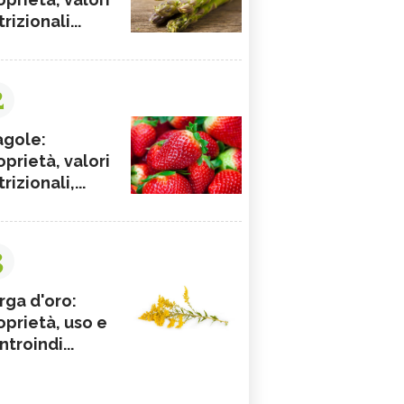
rizionali...
2
agole:
oprietà, valori
rizionali,...
3
rga d'oro:
oprietà, uso e
ntroindi...