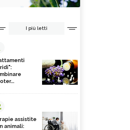
I più letti
1
attamenti
ridi":
mbinare
ioter...
2
rapie assistite
n animali: