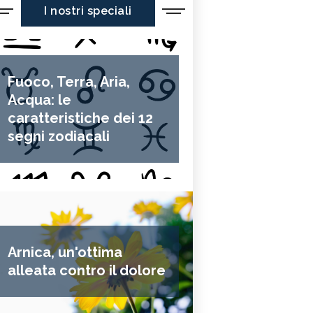
I nostri speciali
Fuoco, Terra, Aria,
Acqua: le
caratteristiche dei 12
segni zodiacali
Arnica, un'ottima
alleata contro il dolore