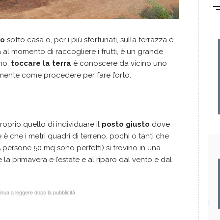
to
sotto casa o, per i più sfortunati, sulla terrazza è
al momento di raccogliere i frutti, è un grande
no:
toccare la terra
è conoscere da vicino uno
mente come procedere per fare l’orto.
roprio quello di individuare il
posto giusto
dove
le è che i metri quadri di terreno, pochi o tanti che
 persone 50 mq sono perfetti) si trovino in una
la primavera e l’estate e al riparo dal vento e dal
nua a leggere dopo la pubblicità