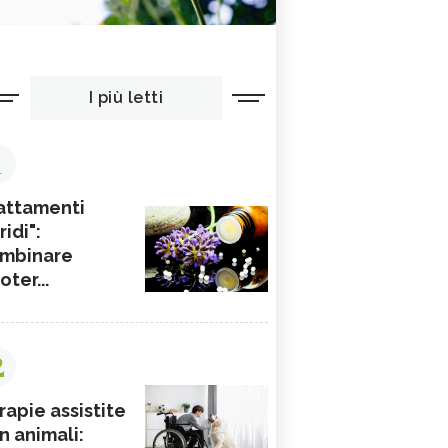
I più letti
1
attamenti
ridi":
mbinare
ioter...
2
rapie assistite
n animali: