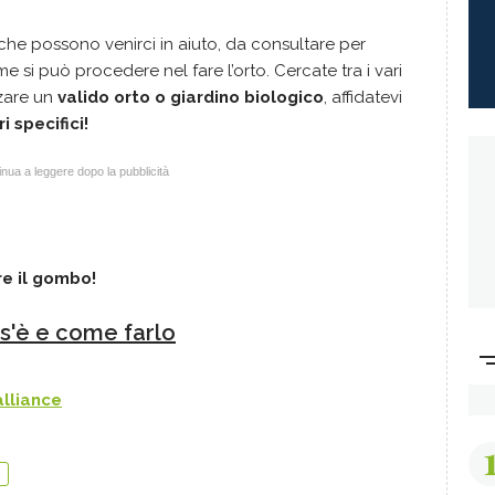
 che possono venirci in aiuto, da consultare per
si può procedere nel fare l’orto. Cercate tra i vari
zare un
valido orto o giardino biologico
, affidatevi
i specifici!
nua a leggere dopo la pubblicità
re il gombo!
os'è e come farlo
lliance