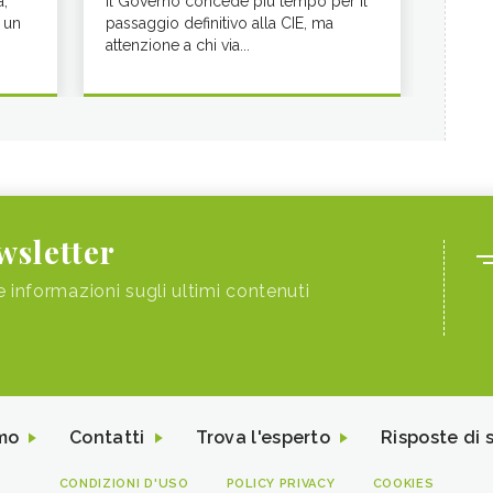
a,
Il Governo concede più tempo per il
 un
passaggio definitivo alla CIE, ma
attenzione a chi via...
ewsletter
e informazioni sugli ultimi contenuti
mo
Contatti
Trova l'esperto
Risposte di 
CONDIZIONI D'USO
POLICY PRIVACY
COOKIES