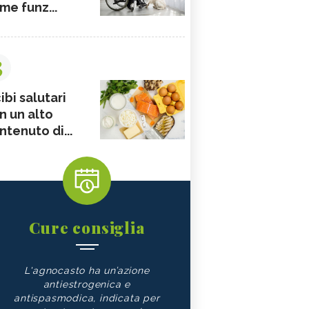
me funz...
3
ibi salutari
n un alto
ntenuto di...
Cure consiglia
L'agnocasto ha un’azione
antiestrogenica e
antispasmodica, indicata per