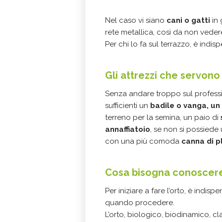
Nel caso vi siano
cani o gatti
in
rete metallica, così da non vedere
Per chi lo fa sul terrazzo, è indi
Gli attrezzi che servono 
Senza andare troppo sul profes
sufficienti un
badile o vanga, un
terreno per la semina, un paio di
annaffiatoio
, se non si possiede
con una più comoda
canna di p
Cosa bisogna conoscere 
Per iniziare a fare l’orto, è ind
quando procedere.
L’orto, biologico, biodinamico, cl