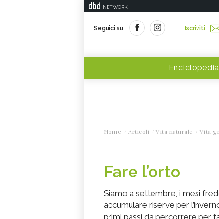
NETWORK
Seguici su
Iscriviti
Enciclopedia
Home
Articoli
Vita naturale
Vita g
Fare l’orto
Siamo a settembre, i mesi freddi 
accumulare riserve per l’inverno
primi passi da percorrere per f