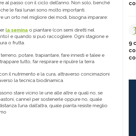
co
 al passo con il ciclo dell’anno. Non solo, benché
che le fasi lunari sono molto importanti.
are un orto nel migliore dei modi, bisogna imparare:
per
la semina
o piantare (con semi diretti nel
nto) e quando si può raccogliere. Ogni stagione e
9 c
ura o frutta.
co
terreno, potare, trapiantare, fare innesti e talee e
co
ppare tutto, far respirare e ripulire la terra
n il nutrimento e la cura, attraverso concimazioni
verso la tecnica biodinamica
sono stare vicino le une alle altre e quali no, se
(bastoni, canne) per sostenerle oppure no, quale
istanza l’una dall’altra, quale pianta resiste meglio
iamo