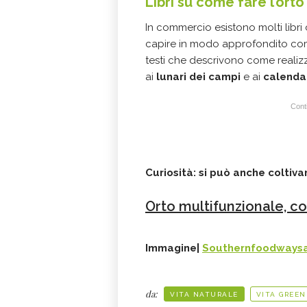
Libri su come fare l’orto
In commercio esistono molti libri
capire in modo approfondito come 
testi che descrivono come realiz
ai
lunari dei campi
e ai
calendar
Conti
Curiosità: si può anche coltiva
Orto multifunzionale, c
Immagine|
Southernfoodwaysa
da:
VITA NATURALE
VITA GREEN