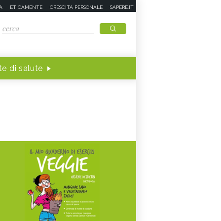
A
ETICAMENTE
CRESCITA PERSONALE
SAPERE.IT
e di salute