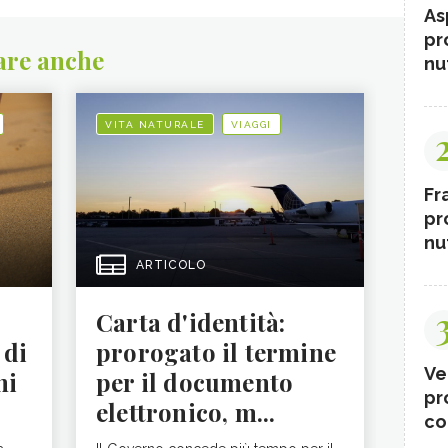
As
pr
are anche
nut
VITA NATURALE
VIAGGI
Fr
pr
nut
ARTICOLO
Carta d'identità:
 di
prorogato il termine
Ve
ni
per il documento
pr
elettronico, m...
co