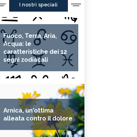
I nostri speciali
Fuoco, Terra, Aria,
Acqua: le
caratteristiche dei 12
segni zodiacali
Arnica, un'ottima
alleata contro il dolore