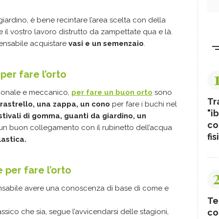
 giardino, è bene recintare l’area scelta con della
 il vostro lavoro distrutto da zampettate qua e là.
spensabile acquistare
vasi e un semenzaio
.
per fare l’orto
sionale e meccanico,
per fare un buon orto
sono
Tr
 rastrello, una zappa, un cono
per fare i buchi nel
"ib
stivali di gomma, guanti da giardino, un
co
 un buon collegamento con il rubinetto dell’acqua
fis
lastica.
per fare l’orto
ispensabile avere una conoscenza di base di come e
Te
co
assico che sia, segue l’avvicendarsi delle stagioni,