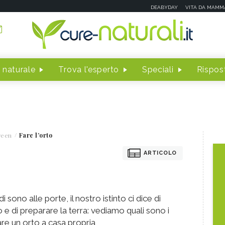
DEABYDAY
VITA DA MAMM
 naturale
Trova l'esperto
Speciali
Rispost
reen
Fare l’orto
ARTICOLO
sono alle porte, il nostro istinto ci dice di
 e di preparare la terra: vediamo quali sono i
are un orto a casa propria