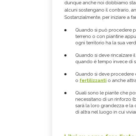
dunque anche noi dobbiamo stare
alcuni sostengano il contrario, an
Sostanzialmente, per iniziare a f
Quando si può procedere 
terreno o con piantine appu
ogni territorio ha la sua verd
Quando si deve rincalzare il 
quando è tempo invece di stra
Quando si deve procedere co
o
fertilizzanti
o anche attra
Quali sono le piante che pos
necessitano di un rinforzo 
sarà la loro grandezza e la d
di altra nel luogo in cui viv