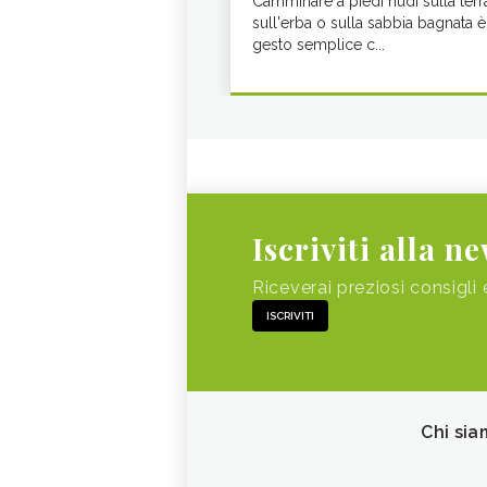
Camminare a piedi nudi sulla terr
sull'erba o sulla sabbia bagnata è
gesto semplice c...
Iscriviti alla n
Riceverai preziosi consigli 
ISCRIVITI
Chi sia