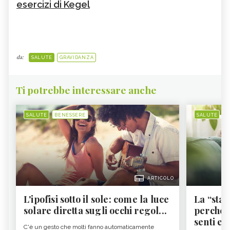
esercizi di Kegel
da:
SALUTE
GRAVIDANZA
Ti potrebbe interessare anche
SALUTE
BENESSERE
SALUTE
B
ARTICOLO
L'ipofisi sotto il sole: come la luce
La “sta
solare diretta sugli occhi regol...
perché i
senti es.
C'è un gesto che molti fanno automaticamente