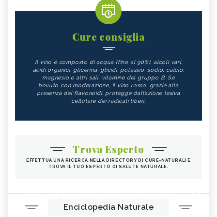
Cure consiglia
Il vino è composto di acqua (fino al 90%), alcoli vari,
acidi organici, glicerina, glicidi, potassio, sodio, calcio,
magnesio e altri sali, vitamine del gruppo B. Se
bevuto con moderazione, il vino rosso, grazie alla
presenza dei flavonoidi, protegge dall’azione lesiva
cellulare dei radicali liberi.
Trova Esperto
EFFETTUA UNA RICERCA NELLA DIRECTORY DI CURE-NATURALI E
TROVA IL TUO ESPERTO DI SALUTE NATURALE.
Enciclopedia Naturale