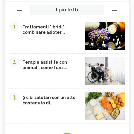
I più letti
1
Trattamenti "ibridi":
combinare fisioter...
2
Terapie assistite con
animali: come funz...
3
9 cibi salutari con un alto
contenuto di...