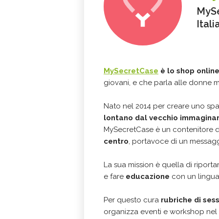
MySe
Itali
MySecretCase
è lo shop online
giovani, e che parla alle donne 
Nato nel 2014 per creare uno spaz
lontano dal vecchio immaginar
MySecretCase è un contenitore di
centro
, portavoce di un messaggi
La sua mission è quella di riport
e fare
educazione
con un linguag
Per questo cura
rubriche di ses
organizza eventi e workshop nel