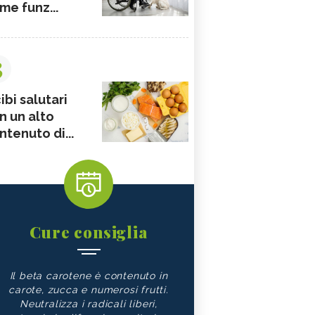
me funz...
3
ibi salutari
n un alto
ntenuto di...
Cure consiglia
Il beta carotene è contenuto in
carote, zucca e numerosi frutti.
Neutralizza i radicali liberi,