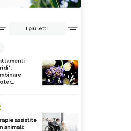
I più letti
1
attamenti
ridi":
mbinare
ioter...
2
rapie assistite
n animali: