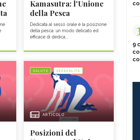
ne
Kamasutra: l'Unione
co
ata
della Pesca
one
Dedicata al sesso orale è la posizione
e
della pesca: un modo delicato ed
efficace di dedica...
9 c
co
co
SALUTE
SESSUALITÀ
ARTICOLO
Posizioni del