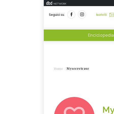
NETWORK
Seguici su
Iscriviti
Enciclopedia
Home
Mysecretcase
My