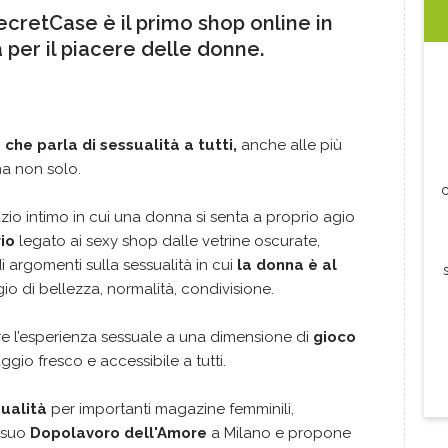
cretCase è il primo shop online in
a per il piacere delle donne.
 che parla di sessualità a tutti,
anche alle più
ma non solo.
c
io intimo in cui una donna si senta a proprio agio
io
legato ai sexy shop dalle vetrine oscurate,
 argomenti sulla sessualità in cui
la donna è al
o di bellezza, normalità, condivisione.
are l’esperienza sessuale a una dimensione di
gioco
gio fresco e accessibile a tutti.
sualità
per importanti magazine femminili,
 suo
Dopolavoro dell'Amore
a Milano e propone