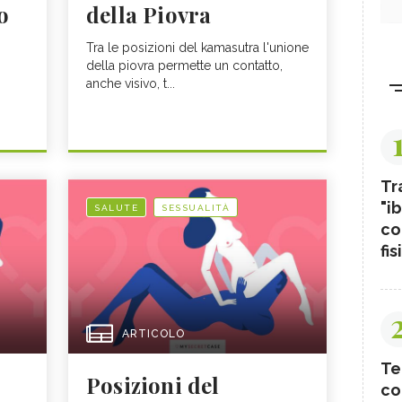
o
della Piovra
Tra le posizioni del kamasutra l'unione
della piovra permette un contatto,
anche visivo, t...
Tr
"ib
SALUTE
SESSUALITÀ
co
fis
ARTICOLO
Te
Posizioni del
co