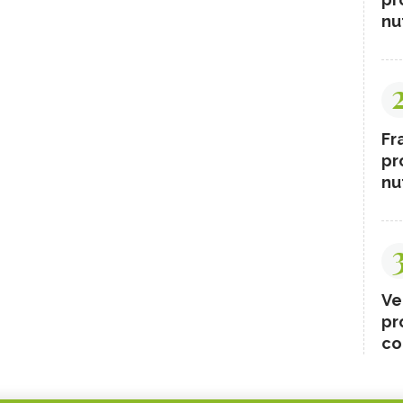
nut
Fr
pr
nut
Ve
pr
co