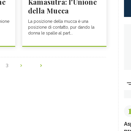
ne
Kamasutra: l'Unione
della Mucca
unione
La posizione della mucca è una
posizione di contatto, pur dando la
donna le spalle al part...
2
3
As
pr