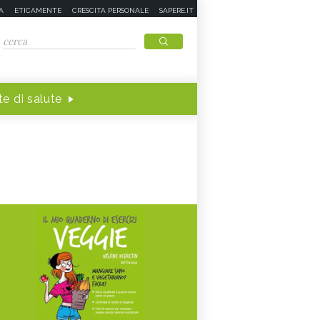
A
ETICAMENTE
CRESCITA PERSONALE
SAPERE.IT
e di salute