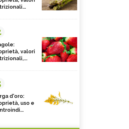
rizionali...
2
agole:
oprietà, valori
rizionali,...
3
rga d'oro:
oprietà, uso e
ntroindi...