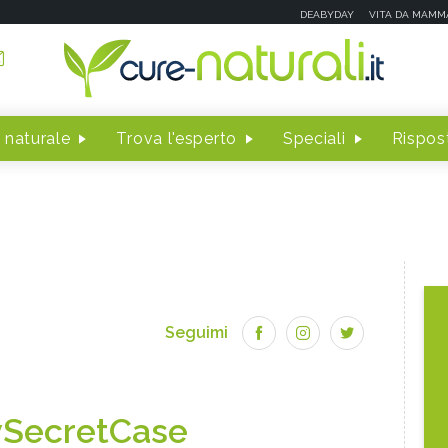
DEABYDAY
VITA DA MAMM
 naturale
Trova l'esperto
Speciali
Rispost
Seguimi
SecretCase