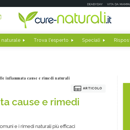
DEABYDAY
VITA DA MAMM
 naturale
Trova l'esperto
Speciali
Rispost
lle infiammata cause e rimedi naturali
ARTICOLO
ta cause e rimedi
muni e i rimedi naturali più efficaci