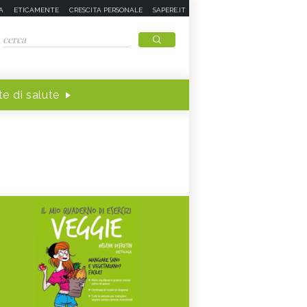
A
ETICAMENTE
CRESCITA PERSONALE
SAPERE.IT
e di salute