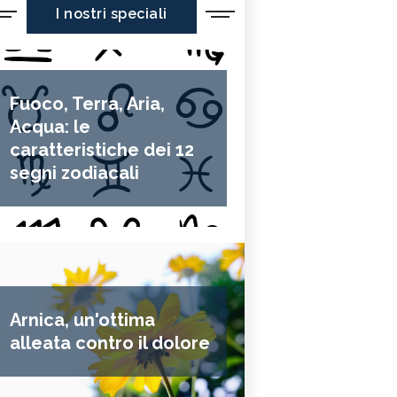
I nostri speciali
Fuoco, Terra, Aria,
Acqua: le
caratteristiche dei 12
segni zodiacali
Arnica, un'ottima
alleata contro il dolore