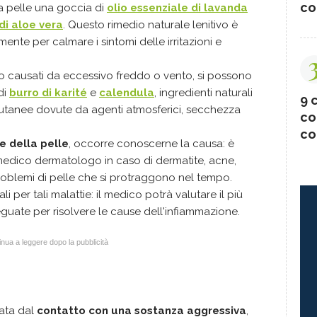
co
a pelle una goccia di
olio essenziale di lavanda
di aloe vera
. Questo rimedio naturale lenitivo è
ente per calmare i sintomi delle irritazioni e
no causati da eccessivo freddo o vento, si possono
di
burro di karité
e
calendula
, ingredienti naturali
9 c
 cutanee dovute da agenti atmosferici, secchezza
co
co
e della pelle
, occorre conoscerne la causa: è
medico dermatologo in caso di dermatite, acne,
 problemi di pelle che si protraggono nel tempo.
 per tali malattie: il medico potrà valutare il più
eguate per risolvere le cause dell'infiammazione.
nua a leggere dopo la pubblicità
ata dal
contatto con una sostanza aggressiva
,