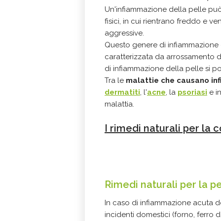
Un'infiammazione della pelle può 
fisici, in cui rientrano freddo e 
aggressive.
Questo genere di infiammazione
caratterizzata da arrossamento de
di infiammazione della pelle si
Tra le
malattie che causano inf
dermatiti
, l'
acne
, la
psoriasi
e in
malattia.
I rimedi naturali per la
Rimedi naturali per la p
In caso di infiammazione acuta 
incidenti domestici (forno, ferro d