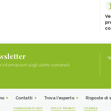
Ve
pr
co
ewsletter
e informazioni sugli ultimi contenuti
mo
Contatti
Trova l'esperto
Risposte di 
CONDIZIONI D'USO
POLICY PRIVACY
COOKIES