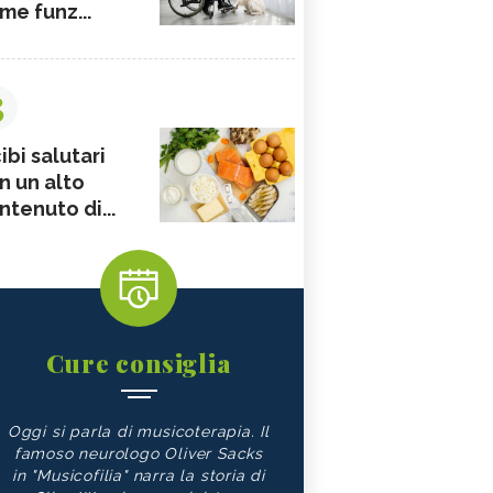
me funz...
3
ibi salutari
n un alto
ntenuto di...
Cure consiglia
Oggi si parla di musicoterapia. Il
famoso neurologo Oliver Sacks
in "Musicofilia" narra la storia di