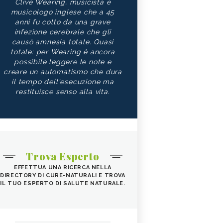
Clive Wearing, musicista e
musicologo inglese che a 45
anni fu colto da una grave
infezione cerebrale che gli
causò amnesia totale. Quasi
totale: per Wearing è ancora
possibile leggere le note e
creare un automatismo che dura
il tempo dell'esecuzione ma
restituisce senso alla vita.
Trova Esperto
EFFETTUA UNA RICERCA NELLA
DIRECTORY DI CURE-NATURALI E TROVA
IL TUO ESPERTO DI SALUTE NATURALE.