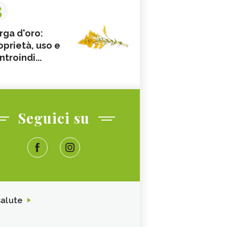
3
rga d'oro:
oprietà, uso e
ntroindi...
Seguici su
salute