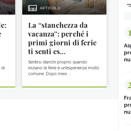
ARTICOLO
le:
La “stanchezza da
e
vacanza”: perché i
primi giorni di ferie
As
ti senti es...
pr
nut
Sentirsi stanchi proprio quando
 di
iniziano le ferie è un’esperienza molto
comune. Dopo mesi ...
Fr
pr
nut