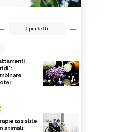
I più letti
1
attamenti
ridi":
mbinare
ioter...
2
rapie assistite
n animali: