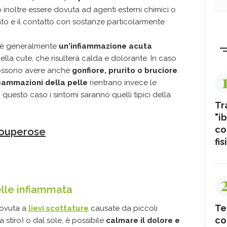
inoltre essere dovuta ad agenti esterni chimici o
vento e il contatto con sostanze particolarmente
 è generalmente
un'infiammazione acuta
lla cute, che risulterà calda e dolorante. In caso
 possono avere anche
gonfiore, prurito o bruciore
.
iammazioni della pelle
rientrano invece le
 questo caso i sintomi saranno quelli tipici della
Tr
"ib
co
 couperose
fis
elle infiammata
Te
dovuta a
lievi scottature
causate da piccoli
co
a stiro) o dal sole, è possibile
calmare il dolore e