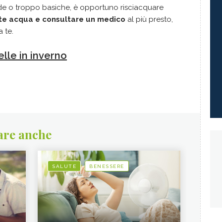
de o troppo basiche, è opportuno risciacquare
e acqua e consultare un medico
al più presto,
a te.
elle in inverno
are anche
SALUTE
BENESSERE