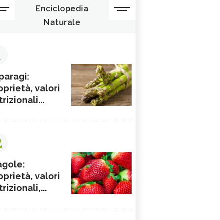
Enciclopedia
Naturale
1
paragi:
oprietà, valori
rizionali...
2
agole:
oprietà, valori
rizionali,...