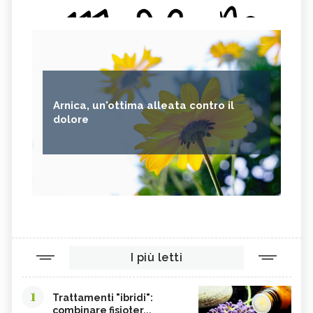
Arnica, un'ottima alleata contro il
dolore
I più letti
1
Trattamenti "ibridi":
combinare fisioter...