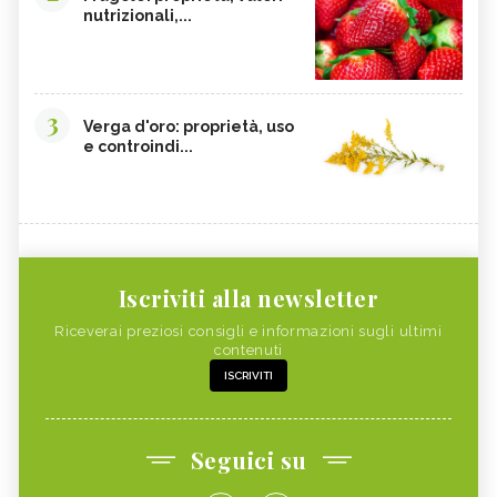
nutrizionali,...
3
Verga d'oro: proprietà, uso
e controindi...
Iscriviti alla newsletter
Riceverai preziosi consigli e informazioni sugli ultimi
contenuti
ISCRIVITI
Seguici su