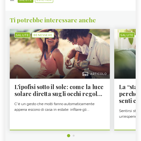
Ti potrebbe interessare anche
SALUTE
BENESSERE
SALUTE
B
ARTICOLO
L'ipofisi sotto il sole: come la luce
La “sta
solare diretta sugli occhi regol...
perché i
senti es.
C'è un gesto che molti fanno automaticamente
appena escono di casa in estate: infilare gli...
Sentirsi stan
un’esperienz