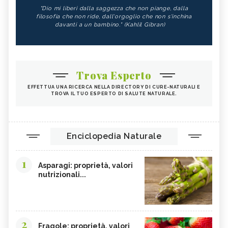
"Dio mi liberi dalla saggezza che non piange, dalla
filosofia che non ride, dall'orgoglio che non s'inchina
davanti a un bambino." (Kahlil Gibran)
Trova Esperto
EFFETTUA UNA RICERCA NELLA DIRECTORY DI CURE-NATURALI E
TROVA IL TUO ESPERTO DI SALUTE NATURALE.
Enciclopedia Naturale
1
Asparagi: proprietà, valori
nutrizionali...
2
Fragole: proprietà, valori