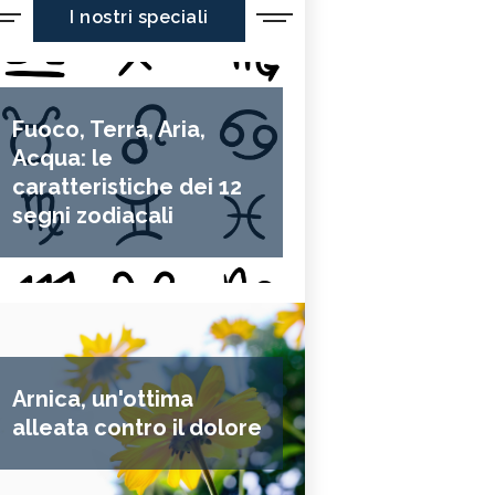
I nostri speciali
Fuoco, Terra, Aria,
Acqua: le
caratteristiche dei 12
segni zodiacali
Arnica, un'ottima
alleata contro il dolore