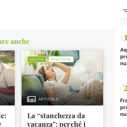
are anche
As
pr
SALUTE
BENESSERE
nut
ARTICOLO
Fr
pr
le:
La “stanchezza da
nut
e
vacanza”: perché i