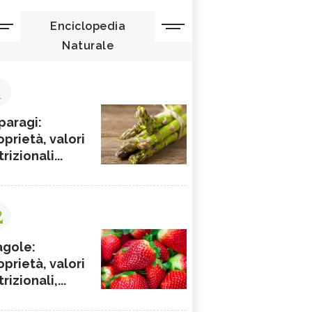
Enciclopedia
Naturale
1
paragi:
oprietà, valori
rizionali...
2
agole:
oprietà, valori
rizionali,...