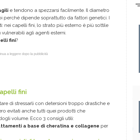
agili
e tendono a spezzarsi facilmente. Il diametro
i perché dipende soprattutto da fattori genetici. I
 nei capelli fini, lo strato più esterno è più sottile
 vulnerabili agli agenti esterni.
lli fini
?
nua a leggere dopo la pubblicità
pelli fini
are di stressarli con detersioni troppo drastiche e
ro evitati anche tutti quei prodotti che
ogli volume. Ecco 3 consigli utili:
attamenti a base di cheratina e collagene
per
.