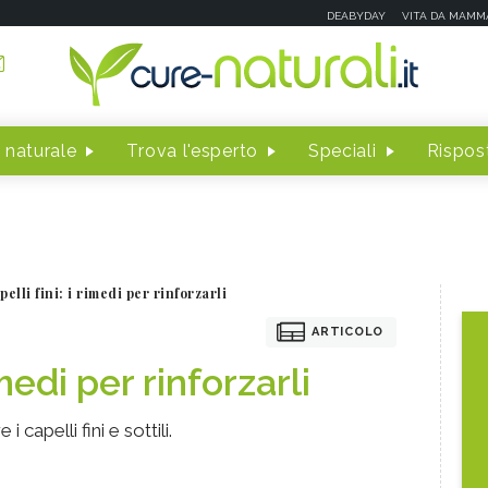
DEABYDAY
VITA DA MAMM
 naturale
Trova l'esperto
Speciali
Rispost
pelli fini: i rimedi per rinforzarli
ARTICOLO
imedi per rinforzarli
i capelli fini e sottili.