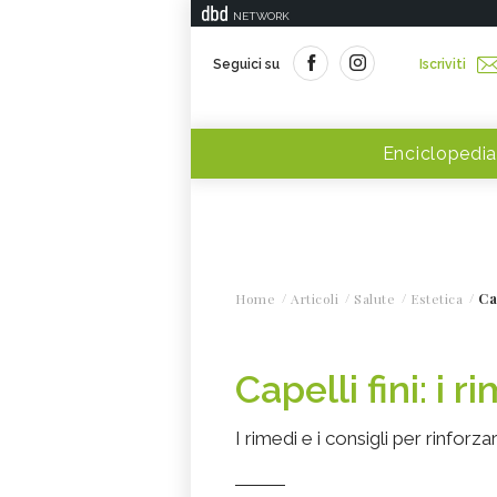
NETWORK
Seguici su
Iscriviti
Enciclopedia
Home
Articoli
Salute
Estetica
Ca
Capelli fini: i r
I rimedi e i consigli per rinforzare 