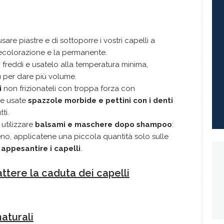
 usare piastre e di sottoporre i vostri capelli a
decolorazione e la permanente.
si freddi e usatelo alla temperatura minima,
iù per dare più volume.
i
non frizionateli con troppa forza con
 e usate
spazzole morbide e pettini con i denti
ti.
 utilizzare
balsami e maschere dopo shampoo
:
no, applicatene una piccola quantità solo sulle
 appesantire i capelli
.
ttere la caduta dei capelli
naturali