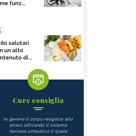
me funz...
3
ibi salutari
n un alto
ntenuto di...
Cure consiglia
In genere il corpo reagisce allo
stress attivando il sistema
nervoso simpatico il quale