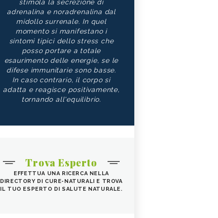
stimola la secrezione di
adrenalina e noradrenalina dal
midollo surrenale. In quel
momento si manifestano i
sintomi tipici dello stress che
posso portare a totale
esaurimento delle energie, se le
difese immunitarie sono basse.
In caso contrario, il corpo si
adatta e reagisce positivamente,
tornando all'equilibrio.
Trova Esperto
EFFETTUA UNA RICERCA NELLA
DIRECTORY DI CURE-NATURALI E TROVA
IL TUO ESPERTO DI SALUTE NATURALE.