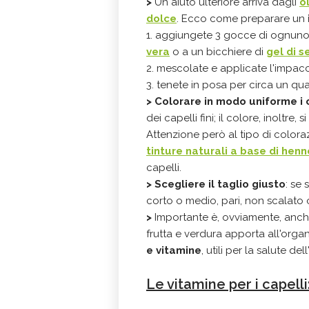
>
Un aiuto ulteriore arriva dagli
o
dolce
. Ecco come preparare un
1. aggiungete 3 gocce di ognuno de
vera
o a un bicchiere di
gel di s
2. mescolate e applicate l'impacc
3. tenete in posa per circa un qu
> Colorare in modo uniforme i 
dei capelli fini; il colore, inoltre
Attenzione però al tipo di coloraz
tinture naturali a base di henn
capelli.
> Scegliere il taglio giusto
: se 
corto o medio, pari, non scalato o
>
Importante è, ovviamente, anche
frutta e verdura apporta all'orga
e vitamine
, utili per la salute de
Le vitamine per i capelli