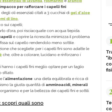
li essenziali di lavanda
,
rosmarino
e
arancio
impacco per rafforzare i capelli fini
gli oli essenziali citati a 3 cucchiai di
gel d'aloe
emi di lino
,
o sui capelli;
arto d'ora, poi risciacquate con acqua tiepida.
capelli
e coprire la ricrescita minimizza il problema
, si fissa sul capello rendendolo meno sottile.
ione che scegliete: per i capelli fini sono adatte le
Tr
é
che, oltre a colorare, lucidano e rinforzano i
"ib
co
si hanno i capelli fini meglio optare per un taglio
fis
 sfilato.
 l'
alimentazione
: una dieta equilibrata e ricca di
nismo la giusta quantità di
amminoacidi, minerali
ll'organismo e per la bellezza dei capelli fini e sottili.
Te
: scopri quali sono
co