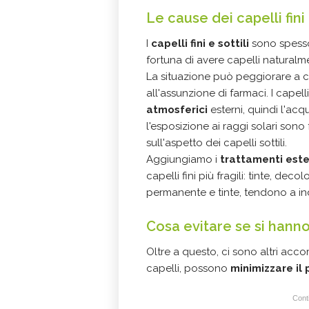
Le cause dei capelli fini
I
capelli fini e sottili
sono spesso
fortuna di avere capelli naturalme
La situazione può peggiorare a 
all'assunzione di farmaci. I capell
atmosferici
esterni, quindi l'acq
l'esposizione ai raggi solari sono
sull'aspetto dei capelli sottili.
Aggiungiamo i
trattamenti este
capelli fini più fragili: tinte, dec
permanente e tinte, tendono a ind
Cosa evitare se si hanno i
Oltre a questo, ci sono altri acc
capelli, possono
minimizzare il 
Conti