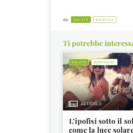
da:
SALUTE
ESTETICA
Ti potrebbe interess
SALUTE
BENESSERE
ARTICOLO
L'ipofisi sotto il so
come la luce solar