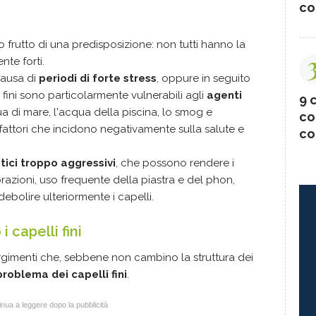
co
 frutto di una predisposizione: non tutti hanno la
nte forti.
causa di
periodi di forte stress
, oppure in seguito
i fini sono particolarmente vulnerabili agli
agenti
9 c
ua di mare, l'acqua della piscina, lo smog e
co
 fattori che incidono negativamente sulla salute e
co
tici troppo aggressivi
, che possono rendere i
olorazioni, uso frequente della piastra e del phon,
ebolire ulteriormente i capelli.
 capelli fini
orgimenti che, sebbene non cambino la struttura dei
problema dei capelli fini
.
nua a leggere dopo la pubblicità