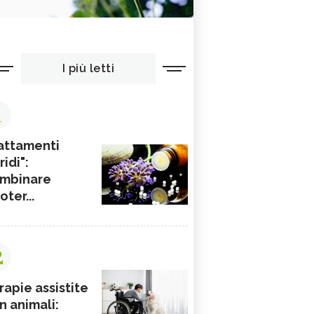
I più letti
1
attamenti
ridi":
mbinare
ioter...
2
rapie assistite
n animali: