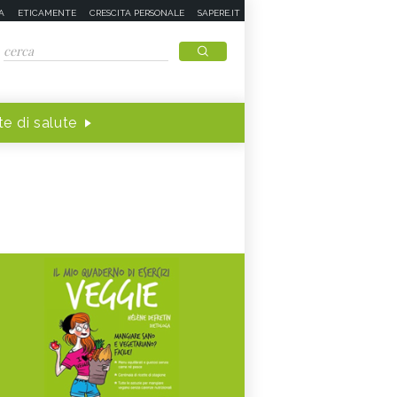
A
ETICAMENTE
CRESCITA PERSONALE
SAPERE.IT
e di salute