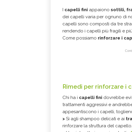
I
capelli fini
appaiono
sottili, fr
dei capelli varia per ognuno di no
capelli sono composti da tre strati:
rendendo i capelli più fragili e più
Come possiamo
rinforzare i cape
Conti
Rimedi per rinforzare i ca
Chi ha i
capelli fini
dovrebbe evit
trattamenti aggressivi e andrebbe
appesantiscono i capelli, togliend
>
Sì agli shampoo delicati e ai
tr
rinforzare la struttura del capello