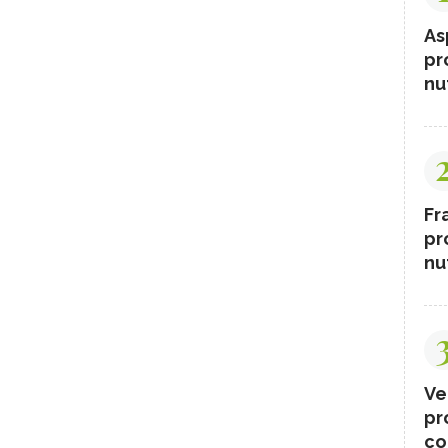
As
pr
nut
Fr
pr
nut
Ve
pr
co