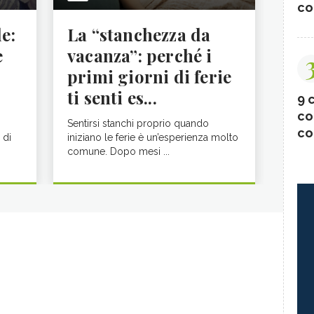
co
le:
La “stanchezza da
e
vacanza”: perché i
primi giorni di ferie
ti senti es...
9 c
co
Sentirsi stanchi proprio quando
co
 di
iniziano le ferie è un’esperienza molto
comune. Dopo mesi ...