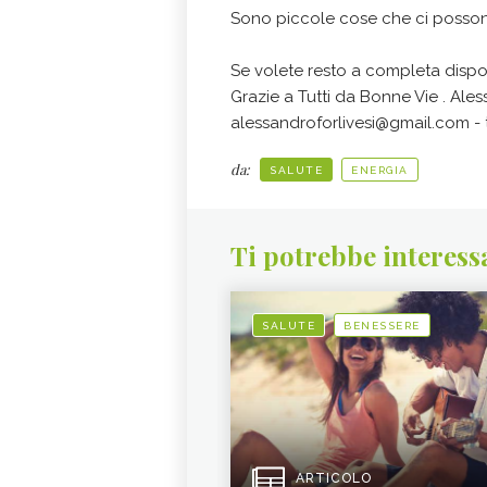
Sono piccole cose che ci possono
Se volete resto a completa dispo
Grazie a Tutti da Bonne Vie . Ales
alessandroforlivesi@gmail.com - 
da:
SALUTE
ENERGIA
Ti potrebbe interess
SALUTE
BENESSERE
ARTICOLO