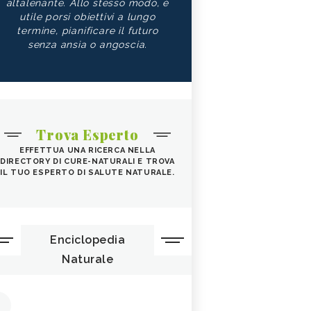
altalenante. Allo stesso modo, è
utile porsi obiettivi a lungo
termine, pianificare il futuro
senza ansia o angoscia.
Trova Esperto
EFFETTUA UNA RICERCA NELLA
DIRECTORY DI CURE-NATURALI E TROVA
IL TUO ESPERTO DI SALUTE NATURALE.
Enciclopedia
Naturale
1