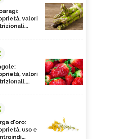
paragi:
oprietà, valori
rizionali...
2
agole:
oprietà, valori
rizionali,...
3
rga d'oro:
oprietà, uso e
ntroindi...