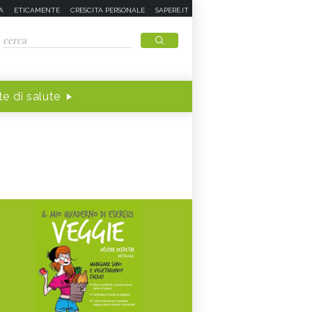
A
ETICAMENTE
CRESCITA PERSONALE
SAPERE.IT
e di salute