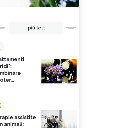
I più letti
1
attamenti
ridi":
mbinare
ioter...
2
rapie assistite
n animali: