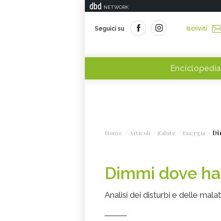
NETWORK
Seguici su
Iscriviti
Enciclopedia
Home
Articoli
Salute
Energia
Di
Dimmi dove hai
Analisi dei disturbi e delle mala