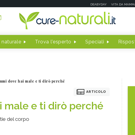
DEABYDAY
VITA DA MAMM
 naturale
Trova l'esperto
Speciali
Rispost
mmi dove hai male e ti dirò perché
ARTICOLO
 male e ti dirò perché
ttie del corpo