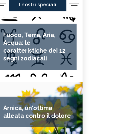
I nostri speciali
Fuoco, Terra, Aria,
Acqua: le
caratteristiche dei 12
segni zodiacali
Arnica, un'ottima
alleata contro il dolore