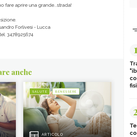
 fare aprire una grande...strada!
sizione.
sandro Forlivesi - Lucca
tel. 3478925674
Tr
are anche
"ib
co
fis
SALUTE
BENESSERE
Te
co
ARTICOLO