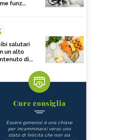
me funz...
3
ibi salutari
n un alto
ntenuto di...
Cure consiglia
Essere generosi è una chiave
per incamminarsi verso uno
stato di felicità che non sia