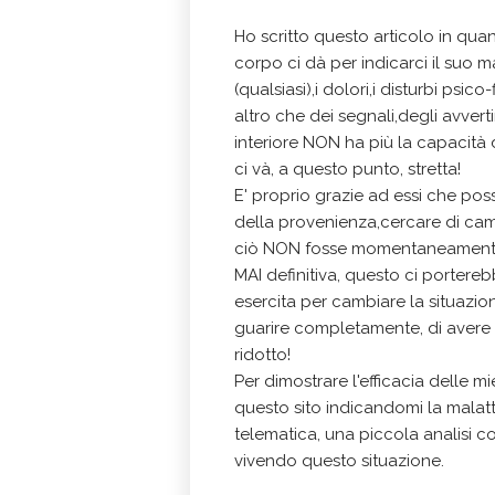
Ho scritto questo articolo in quant
corpo ci dà per indicarci il suo m
(qualsiasi),i dolori,i disturbi psi
altro che dei segnali,degli avve
interiore NON ha più la capacità 
ci và, a questo punto, stretta!
E' proprio grazie ad essi che pos
della provenienza,cercare di cambi
ciò NON fosse momentaneamente p
MAI definitiva, questo ci portere
esercita per cambiare la situazi
guarire completamente, di avere u
ridotto!
Per dimostrare l'efficacia delle mi
questo sito indicandomi la malattia,
telematica, una piccola analisi c
vivendo questo situazione.