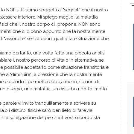
o NOI tutti, siamo soggetti ai "segnali" che il nostro
alessere interiore. Mi spiego meglio, la malattia
co-fisici che il nostro corpo ci...propone, NON sono
rtimenti che ci dicono appunto che la nostra mente
di "assorbire" senza danni quella tale situazione che
siamo pertanto, una volta fatta una piccola analisi
are il nostro percorso di vita o in alternativa, se
ossibile accettarlo come situazione transitoria e
bbe a "diminuire" la pressione che la nostra mente
one e quindi ci permetterebbe,almeno, se non di
n disagio, una malattia, un disturbo ridotto, molto
e parole vi invito tranquillamente a scrivere su
o i disturbi fisici e sarò ben lieto di fare,via
on la spiegazione del perchè il vostro corpo stà