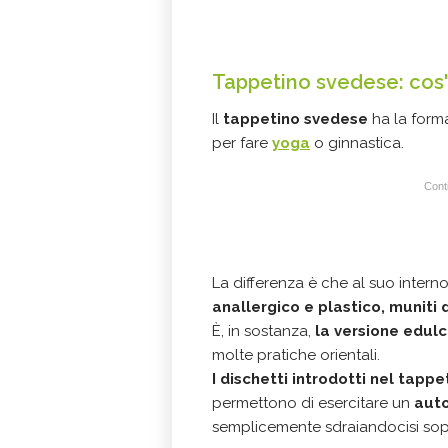
Tappetino svedese: cos
Il
tappetino svedese
ha la form
per fare
yoga
o ginnastica.
Conti
La differenza è che al suo intern
anallergico e plastico, muniti 
È, in sostanza,
la versione edul
molte pratiche orientali.
I dischetti introdotti nel tapp
permettono di esercitare un
aut
semplicemente sdraiandocisi sop