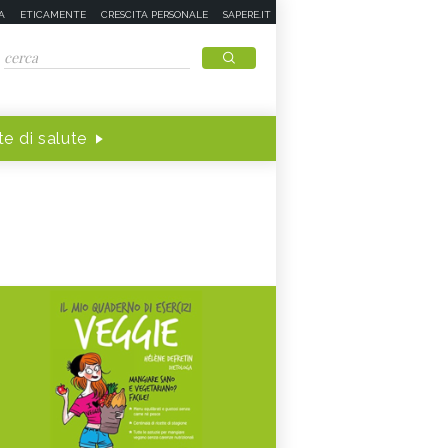
A
ETICAMENTE
CRESCITA PERSONALE
SAPERE.IT
e di salute