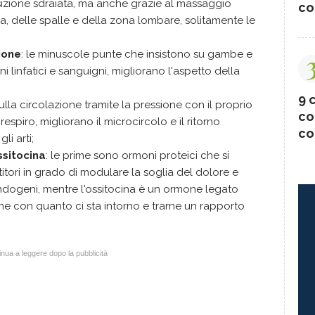
sizione sdraiata, ma anche grazie al massaggio
co
a, delle spalle e della zona lombare, solitamente le
ione
: le minuscole punte che insistono su gambe e
 linfatici e sanguigni, migliorano l'aspetto della
9 c
la circolazione tramite la pressione con il proprio
co
respiro, migliorano il microcircolo e il ritorno
co
li arti;
ssitocina
: le prime sono ormoni proteici che si
ri in grado di modulare la soglia del dolore e
endogeni, mentre l'ossitocina è un ormone legato
ione con quanto ci sta intorno e trarne un rapporto
nua a leggere dopo la pubblicità