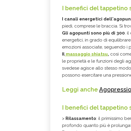
I benefici del tappetino
I canali energetici dell'agopun
piedi, comprese le braccia. Si tro
Gli agopunti sono più di 300
. i
energetici, in grado di equilibrare
emozioni associate, seguendo i pr
Il
massaggio shiatsu
,
così come 
le proprietà e le funzioni degli ago
svedese agisce allo stesso modo
possono esercitare una pressione,
Leggi anche
Agopressio
I benefici del tappetin
>
Rilassamento
: il primissimo b
profondo quanto più è prolungat