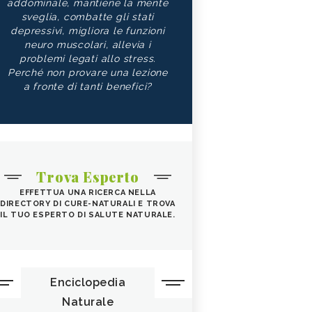
addominale, mantiene la mente
sveglia, combatte gli stati
depressivi, migliora le funzioni
neuro muscolari, allevia i
problemi legati allo stress.
Perché non provare una lezione
a fronte di tanti benefici?
Trova Esperto
EFFETTUA UNA RICERCA NELLA
DIRECTORY DI CURE-NATURALI E TROVA
IL TUO ESPERTO DI SALUTE NATURALE.
Enciclopedia
Naturale