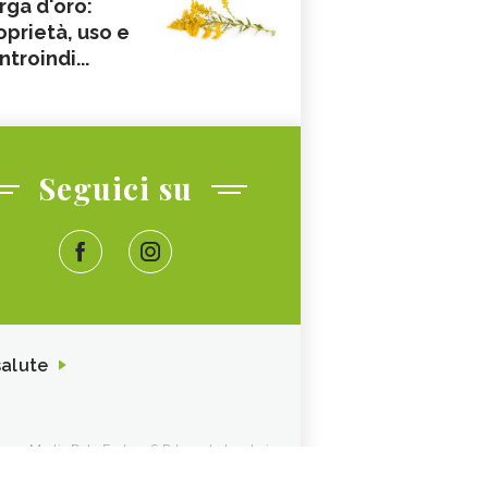
rga d'oro:
oprietà, uso e
ntroindi...
Seguici su
salute
ione. Media Data Factory S.R.L. sede legale in