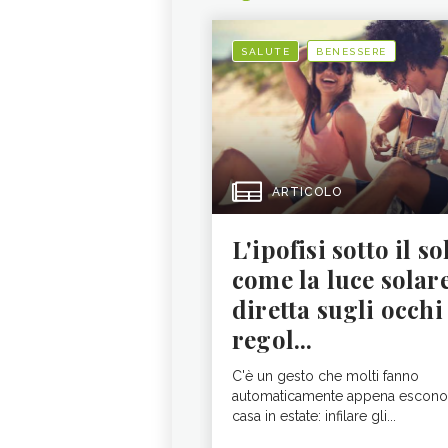
SALUTE
BENESSERE
ARTICOLO
L'ipofisi sotto il so
come la luce solar
diretta sugli occhi
regol...
C'è un gesto che molti fanno
automaticamente appena escono
casa in estate: infilare gli...