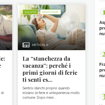
SALUTE
BENESSERE
As
pr
nut
ARTICOLO
le:
La “stanchezza da
e
vacanza”: perché i
Fr
pr
primi giorni di ferie
nut
ti senti es...
Sentirsi stanchi proprio quando
 di
iniziano le ferie è un’esperienza molto
comune. Dopo mesi ...