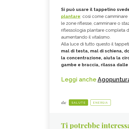
Si può usare il tappetino sve
plantare
: così come camminare a
le zone riflesse, camminare o sta
riflessologia plantare completa d
aumentando il vitalismo.
Alla luce di tutto questo il tapp
mal di testa, mal di schiena, do
la concentrazione, aiuta la cir
gambe e braccia,
rilassa dalle 
Leggi anche
Agopuntura
da:
SALUTE
ENERGIA
Ti potrebbe interess