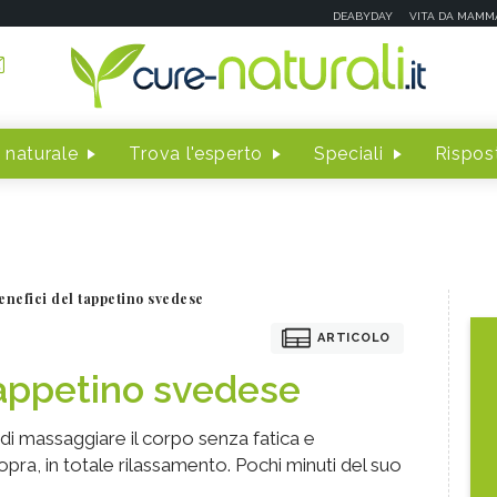
DEABYDAY
VITA DA MAMM
 naturale
Trova l'esperto
Speciali
Rispost
benefici del tappetino svedese
ARTICOLO
 tappetino svedese
di massaggiare il corpo senza fatica e
ra, in totale rilassamento. Pochi minuti del suo