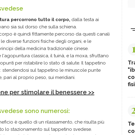
 svedese
tura percorrono tutto il corpo,
dalla testa ai
vano sia sul dorso che sulla schiena.
l corpo è quindi fittamente percorso da questi canali
 le diverse funzioni fisiche degli organi, e le
incipi della medicina tradizionale cinese.
l'agopuntura classica, il tuinà, e la moxa, sfruttano
Tr
punti per ristabilire lo stato di salute. Il tappetino
"ib
: stendendosi sul tappetino le minuscole punte
co
 pari al proprio peso, sui meridiani.
fis
ne per stimolare il benessere >>
o svedese sono numerosi:
eneficio è quello di un rilassamento, che risulta più
Te
o lo stazionamento sul tappetino svedese.
co