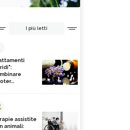
I più letti
1
attamenti
ridi":
mbinare
ioter...
2
rapie assistite
n animali: