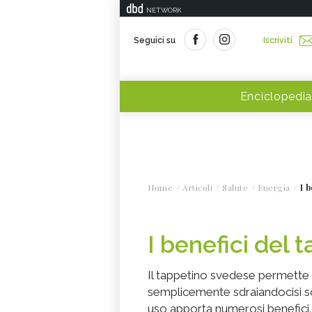
NETWORK
Seguici su
Iscriviti
Enciclopedia
Home
Articoli
Salute
Energia
I 
I benefici del
Il tappetino svedese permette 
semplicemente sdraiandocisi sop
uso apporta numerosi benefici.