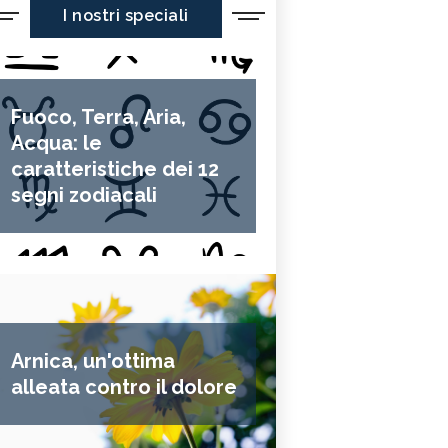
I nostri speciali
Fuoco, Terra, Aria,
Acqua: le
caratteristiche dei 12
segni zodiacali
Arnica, un'ottima
alleata contro il dolore