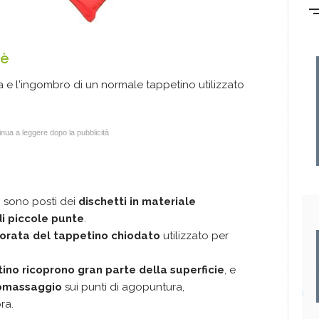
'è
a e l'ingombro di un normale tappetino utilizzato
nua a leggere dopo la pubblicità
o sono posti dei
dischetti in materiale
di piccole punte
.
corata del tappetino chiodato
utilizzato per
etino ricoprono gran parte della superficie
, e
omassaggio
sui punti di agopuntura,
ra.