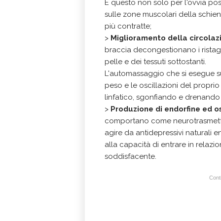
E questo non solo per l'ovvia po
sulle zone muscolari della schien
più contratte;
>
Miglioramento della
circolaz
braccia decongestionano i ristagni
pelle e dei tessuti sottostanti.
L'automassaggio che si esegue sul
peso e le oscillazioni del proprio 
linfatico, sgonfiando e drenando g
>
Produzione di endorfine ed o
comportano come neurotrasmettito
agire da antidepressivi naturali 
alla capacità di entrare in relaz
soddisfacente.
Conti