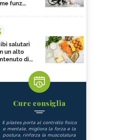
me funz...
3
ibi salutari
n un alto
ntenuto di...
Cure consiglia
Il pilates porta al controllo fisico
e mentale, migliora la forza e la
postura, rinforza la muscolatura