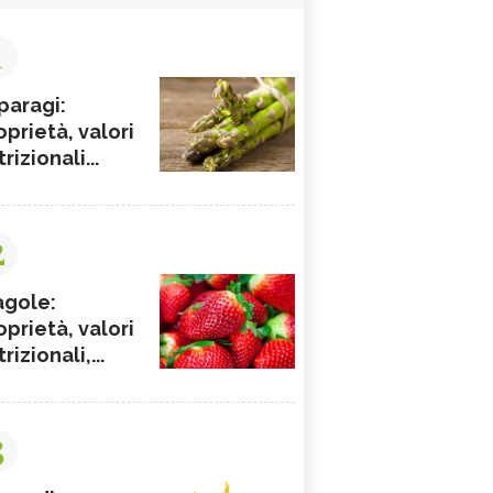
1
paragi:
oprietà, valori
rizionali...
2
agole:
oprietà, valori
rizionali,...
3