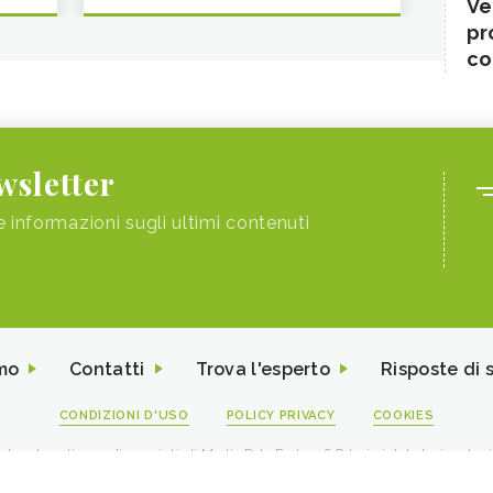
Ve
pr
co
ewsletter
e informazioni sugli ultimi contenuti
mo
Contatti
Trova l'esperto
Risposte di 
CONDIZIONI D'USO
POLICY PRIVACY
COOKIES
I contenuti sono di proprietà di Media Data Factory S.R.L, è vietata la riproduz
viale Sarca 226 Milano 20126 - PI/CF 09595010969