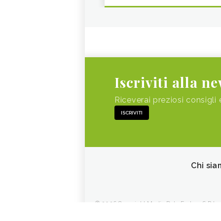
Iscriviti alla n
Riceverai preziosi consigli 
ISCRIVITI
Chi sia
© 2026 Copyright Media Data Factory S.R.L. - 