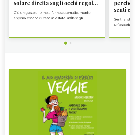
solare diretta sugli occhi regol...
perché i
senti es.
C'è un gesto che molti fanno automaticamente
appena escono di casa in estate: infilare gli...
Sentirsi stan
un’esperienz