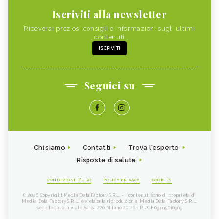
Iscriviti alla newsletter
Riceverai preziosi consigli e informazioni sugli ultimi
contenuti
ISCRIVITI
Seguici su
Chi siamo
Contatti
Trova l'esperto
Risposte di salute
CONDIZIONI D'USO
POLICY PRIVACY
COOKIES
© 2026 Copyright Media Data Factory S.R.L. - I contenuti sono di proprietà di
Media Data Factory S.R.L, è vietata la riproduzione. Media Data Factory S.R.L.
sede legale in viale Sarca 226 Milano 20126 - PI/CF 09595010969