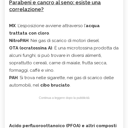
Parabeni e cancro al seno: esiste una
correlazione?
MX
. L’esposizione avviene attraverso l’
acqua
trattata con cloro
.
NitroPAH
. Nei gas di scarico di motori diesel.
OTA (ocratossina A)
. Ė una microtossina prodotta da
alcuni funghi; si può trovare in diversi alimenti,
soprattutto cereali, carne di maiale, frutta secca,
formaggi, caffè e vino.
PAH
. Si trova nelle sigarette, nei gas di scarico delle
automobili, nel
cibo bruciato
.
Continua a leggere dopo la pubblicità
Acido perfluoroottanoico (PFOA) e altri composti