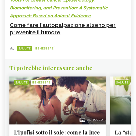
Biomonitoring, and Prevention: A Systematic
Approach Based on Animal Evidence
.
Come fare l'autopalpazione al seno per
prevenire il tumore
da:
SALUTE
BENESSERE
Ti potrebbe interessare anche
SALUTE
BENESSERE
SALUTE
B
ARTICOLO
L'ipofisi sotto il sole: come la luce
La “sta