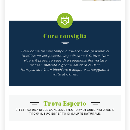
Cure consiglia
Frasi come "ai miei tempi" o "quando ero giovane" ci
fossilizzano nel passato, impediscono il futuro. Non
vivere il presente vuol dire spegnersi. Per restare
"accesi", mettete 2 gocce del fiore di Bach
Honeysuckle in un bicchiere d'acqua e sorseggiate 4
volte al giorno.
Trova Esperto
EFFETTUA UNA RICERCA NELLA DIRECTORY DI CURE-NATURALI E
TROVA IL TUO ESPERTO DI SALUTE NATURALE.