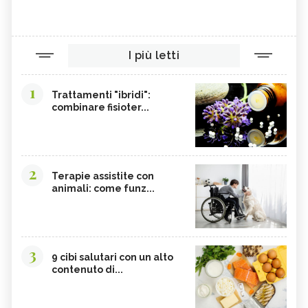
I più letti
1
Trattamenti "ibridi":
combinare fisioter...
2
Terapie assistite con
animali: come funz...
3
9 cibi salutari con un alto
contenuto di...