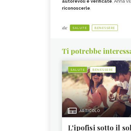
autorevoli e verificate
. Anna Vil
riconoscerle
.
da:
SALUTE
BENESSERE
Ti potrebbe interess
SALUTE
BENESSERE
ARTICOLO
L'ipofisi sotto il so