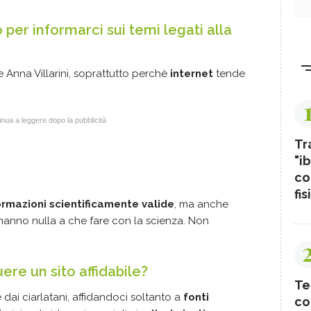
per informarci sui temi legati alla
 Anna Villarini, soprattutto perchè
internet
tende
.
nua a leggere dopo la pubblicità
Tr
"ib
co
fis
ormazioni scientificamente valide
, ma anche
anno nulla a che fare con la scienza. Non
re un sito affidabile?
Te
ai ciarlatani, affidandoci soltanto a
fonti
co