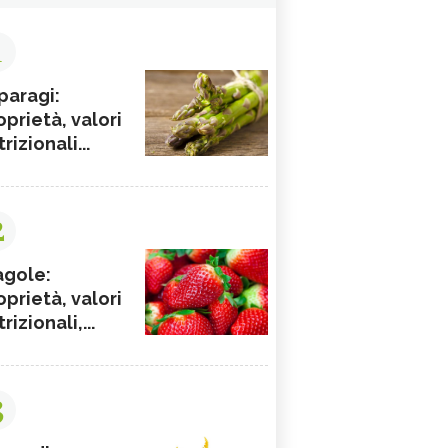
1
paragi:
oprietà, valori
rizionali...
2
agole:
oprietà, valori
rizionali,...
3