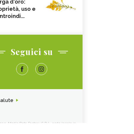
rga d'oro:
oprietà, uso e
ntroindi...
Seguici su
salute
ione. Media Data Factory S.R.L. sede legale in