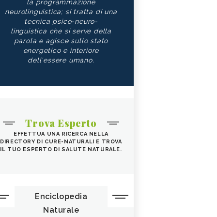
la programmazione
neurolinguistica; si tratta di una
tecnica psico-neuro-
linguistica che si serve della
parola e agisce sullo stato
energetico e interiore
dell'essere umano.
Trova Esperto
EFFETTUA UNA RICERCA NELLA
DIRECTORY DI CURE-NATURALI E TROVA
IL TUO ESPERTO DI SALUTE NATURALE.
Enciclopedia
Naturale