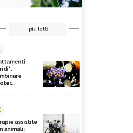
I più letti
1
attamenti
ridi":
mbinare
ioter...
2
rapie assistite
n animali: