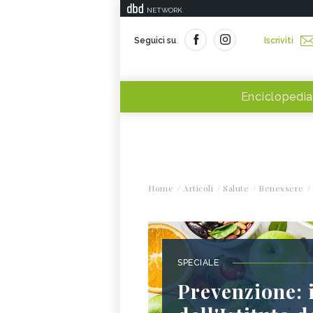
NETWORK
Seguici su
Iscriviti
Enciclopedia
Home
Articoli
Salute
Benessere
SPECIALE
Prevenzione: i