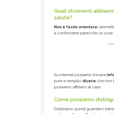
Quali strumenti abbiamo 
salute?
Non è facile orientarsi
, ammette
a confondere parecchio le cose
Conti
Su internet possiamo trovare
inf
pure e semplici
dicerie
che non h
possiamo affidarci al caso.
Come possiamo distingue
Dobbiamo quindi guardarci bene d