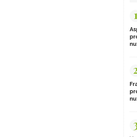
As
pr
nut
Fr
pr
nut