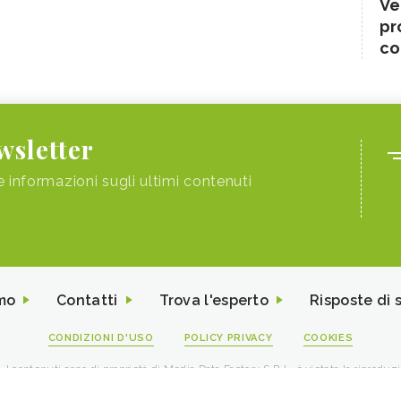
Ve
pr
co
ewsletter
e informazioni sugli ultimi contenuti
mo
Contatti
Trova l'esperto
Risposte di 
CONDIZIONI D'USO
POLICY PRIVACY
COOKIES
I contenuti sono di proprietà di Media Data Factory S.R.L, è vietata la riproduz
viale Sarca 226 Milano 20126 - PI/CF 09595010969