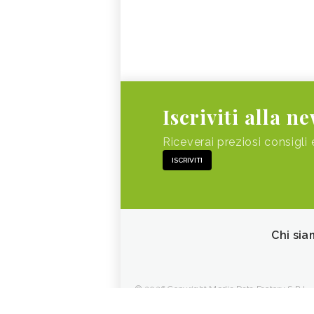
Iscriviti alla n
Riceverai preziosi consigli 
ISCRIVITI
Chi sia
© 2026 Copyright Media Data Factory S.R.L. - 