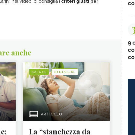
larini, nel video, ci consiglia i
criteri giusti per
co
9 c
co
are anche
co
SALUTE
BENESSERE
ARTICOLO
le:
La “stanchezza da