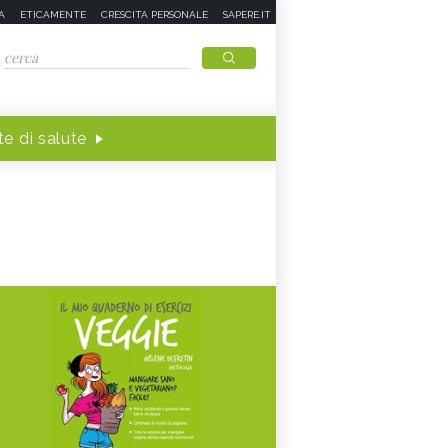
A
ETICAMENTE
CRESCITA PERSONALE
SAPERE.IT
e di salute