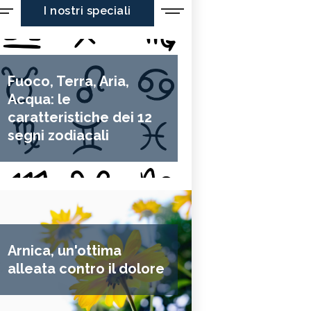
I nostri speciali
Fuoco, Terra, Aria,
Acqua: le
caratteristiche dei 12
segni zodiacali
Arnica, un'ottima
alleata contro il dolore