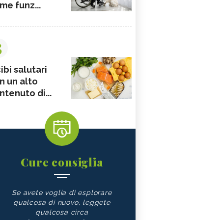
me funz...
3
ibi salutari
n un alto
ntenuto di...
Cure consiglia
Se avete voglia di esplorare
qualcosa di nuovo, leggete
qualcosa circa