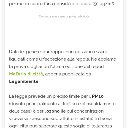
per metro cubo d’aria considerata sicura (50 µg/m³).
Continua a leggere dopo la pubblicità
Dati del genere, purtroppo, non possono essere
liquidati come un’eccezione alla regola. Ne abbiamo
la prova sfogliando l’ultima edizione del report
Mal’aria di città
, appena pubblicata da
Legambiente
.
La legge prevede un preciso limite per il
PM10
(dovuto principalmente al traffico e al riscaldamento
delle case) e per l’
ozono
(le cui concentrazioni,
viceversa, crescono soprattutto in estate). In teoria,
ogni città può superare queste soglie di tolleranza