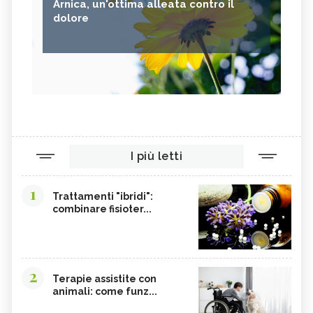
Arnica, un'ottima alleata contro il
dolore
I più letti
1
Trattamenti "ibridi":
combinare fisioter...
2
Terapie assistite con
animali: come funz...