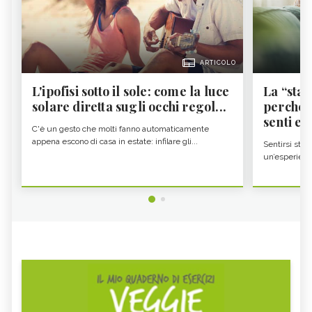
ARTICOLO
L'ipofisi sotto il sole: come la luce
La “sta
solare diretta sugli occhi regol...
perché i
senti es.
C'è un gesto che molti fanno automaticamente
appena escono di casa in estate: infilare gli...
Sentirsi stan
un’esperienz