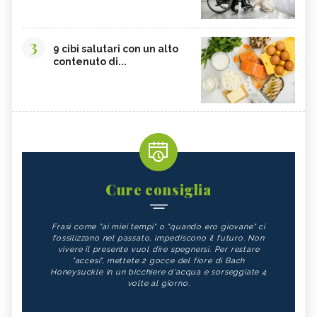
3
9 cibi salutari con un alto
contenuto di...
Cure consiglia
Frasi come "ai miei tempi" o "quando ero giovane" ci
fossilizzano nel passato, impediscono il futuro. Non
vivere il presente vuol dire spegnersi. Per restare
"accesi", mettete 2 gocce del fiore di Bach
Honeysuckle in un bicchiere d'acqua e sorseggiate 4
volte al giorno.