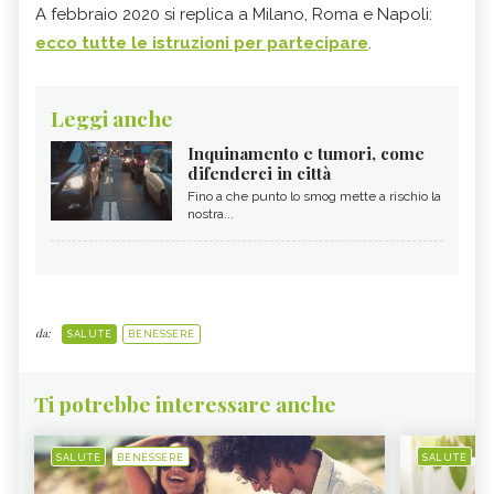
A febbraio 2020 si replica a Milano, Roma e Napoli:
ecco tutte le istruzioni per partecipare
.
Leggi anche
Inquinamento e tumori, come
difenderci in città
Fino a che punto lo smog mette a rischio la
nostra...
da:
SALUTE
BENESSERE
Ti potrebbe interessare anche
SALUTE
BENESSERE
SALUTE
B