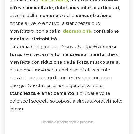
difese immunitarie
;
dolori muscolari o articolari
;
disturbi della
memoria
e della
concentrazione
.
Anche a livello emotivo la stanchezza può
manifestarsi con
apatia
,
depressione
,
confusione
mentale
e
irritabilità
.
L'
astenia (
dal greco
a-stenos che significa
“
senza
forza
”) è invece una
forma di esaurimento
, che si
manifesta con
riduzione della forza muscolare
al
punto che i movimenti, anche se effettivamente
possibili, sono eseguiti con lentezza e con poca
energia. Questa sensazione generalizzata di
stanchezza e affaticamento
, il più delle volte
colpisce i soggetti sottoposti a stress lavorativi molto
intensi.
Continua a leggere dopo la pubblicità