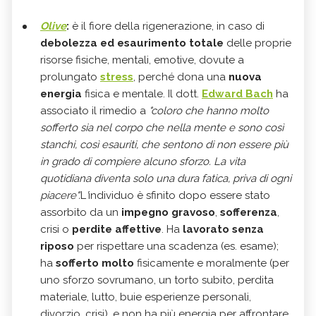
Olive
:
è il fiore della rigenerazione, in caso di
debolezza ed esaurimento totale
delle proprie
risorse fisiche, mentali, emotive, dovute a
prolungato
stress
, perché dona una
nuova
energia
fisica e mentale. Il dott.
Edward Bach
ha
associato il rimedio a
"coloro che hanno molto
sofferto sia nel corpo che nella mente e sono così
stanchi, così esauriti, che sentono di non essere più
in grado di compiere alcuno sforzo. La vita
quotidiana diventa solo una dura fatica, priva di ogni
piacere".
L
'
individuo è sfinito dopo essere stato
assorbito da un
i
mpegno gravoso
,
sofferenza
,
crisi o
perdite affettive
. Ha
lavorato senza
riposo
per rispettare una scadenza (es. esame);
ha
sofferto molto
fisicamente e moralmente (per
uno sforzo sovrumano, un torto subito, perdita
materiale, lutto, buie esperienze personali,
divorzio, crisi), e non ha più energia per affrontare