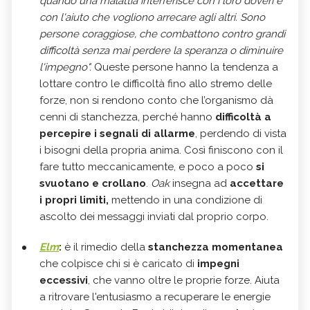
quando una malattia interferisce con i loro doveri e
con l'aiuto che vogliono arrecare agli altri. Sono
persone coraggiose, che combattono contro grandi
difficoltà senza mai perdere la speranza o diminuire
l'impegno".
Queste persone hanno la tendenza a
lottare contro le difficoltà fino allo stremo delle
forze, non si rendono conto che l’organismo dà
cenni di stanchezza, perché hanno
difficoltà a
percepire i segnali di allarme
, perdendo di vista
i bisogni della propria anima. Così finiscono con il
fare tutto meccanicamente, e poco a poco
si
svuotano e crollano
.
Oak
insegna ad
accettare
i propri limiti,
mettendo in una condizione di
ascolto dei messaggi inviati dal proprio corpo.
Elm
:
è il rimedio della
stanchezza momentanea
che colpisce chi si è caricato di
impegni
eccessivi
, che vanno oltre le proprie forze. Aiuta
a ritrovare l'entusiasmo a recuperare le energie