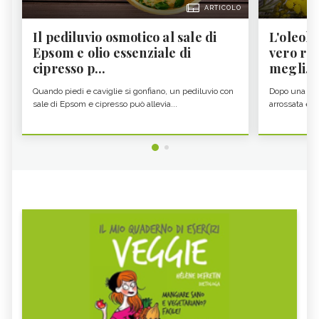
ARTICOLO
Il pediluvio osmotico al sale di
L'oleolit
Epsom e olio essenziale di
vero re 
cipresso p...
megli...
Quando piedi e caviglie si gonfiano, un pediluvio con
Dopo una gior
sale di Epsom e cipresso può allevia...
arrossata e se