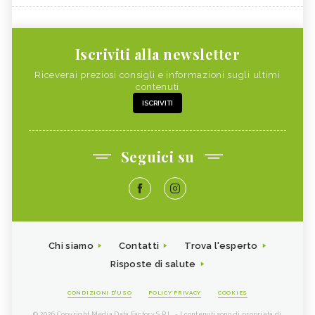
Iscriviti alla newsletter
Riceverai preziosi consigli e informazioni sugli ultimi
contenuti
ISCRIVITI
Seguici su
Chi siamo
Contatti
Trova l'esperto
Risposte di salute
CONDIZIONI D'USO
POLICY PRIVACY
COOKIES
© 2026 Copyright Media Data Factory S.R.L. - I contenuti sono di proprietà di