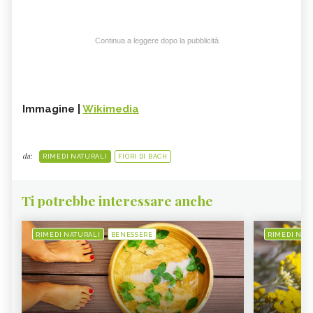
Continua a leggere dopo la pubblicità
Immagine |
Wikimedia
da:
RIMEDI NATURALI
FIORI DI BACH
Ti potrebbe interessare anche
RIMEDI NATURALI
BENESSERE
RIMEDI NAT