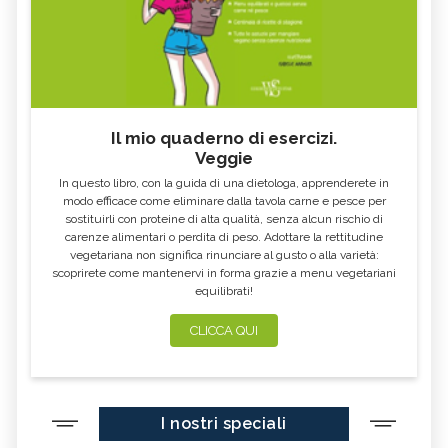
Il mio quaderno di esercizi.
Veggie
In questo libro, con la guida di una dietologa, apprenderete in
modo efficace come eliminare dalla tavola carne e pesce per
sostituirli con proteine di alta qualità, senza alcun rischio di
carenze alimentari o perdita di peso. Adottare la rettitudine
vegetariana non significa rinunciare al gusto o alla varietà:
scoprirete come mantenervi in forma grazie a menu vegetariani
equilibrati!
CLICCA QUI
I nostri speciali