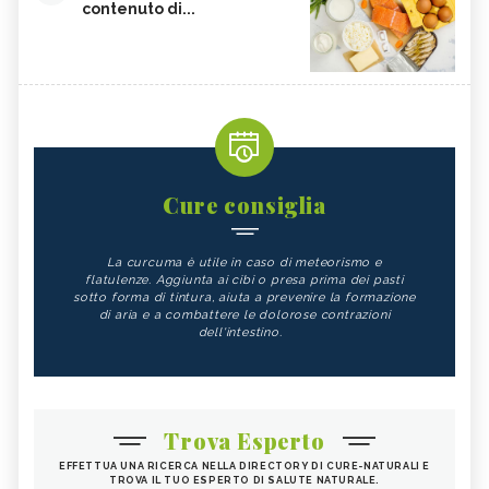
contenuto di...
Cure consiglia
La curcuma è utile in caso di meteorismo e
flatulenze. Aggiunta ai cibi o presa prima dei pasti
sotto forma di tintura, aiuta a prevenire la formazione
di aria e a combattere le dolorose contrazioni
dell'intestino.
Trova Esperto
EFFETTUA UNA RICERCA NELLA DIRECTORY DI CURE-NATURALI E
TROVA IL TUO ESPERTO DI SALUTE NATURALE.