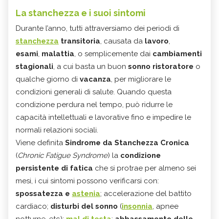
La stanchezza e i suoi sintomi
Durante l’anno, tutti attraversiamo dei periodi di
stanchezza
transitoria
, causata da
lavoro
,
esami
,
malattia
, o semplicemente dai
cambiamenti
stagionali
, a cui basta un buon
sonno ristoratore
o
qualche giorno di
vacanza
, per migliorare le
condizioni generali di salute. Quando questa
condizione perdura nel tempo, può ridurre le
capacità intellettuali e lavorative fino e impedire le
normali relazioni sociali.
Viene definita
Sindrome da Stanchezza Cronica
(
Chronic Fatigue Syndrome
) la
condizione
persistente di fatica
che si protrae per almeno sei
mesi, i cui sintomi possono verificarsi con:
spossatezza e
astenia
; accelerazione del battito
cardiaco;
disturbi del sonno
(
insonnia
, apnee
notturne, etc);
mal di testa
;
abbassamento delle