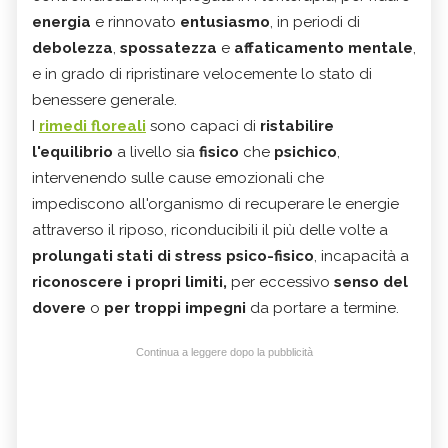
energia
e rinnovato
entusiasmo
, in periodi di
debolezza
,
spossatezza
e
affaticamento
mentale
,
e in grado di ripristinare velocemente lo stato di
benessere generale.
I
rimedi floreali
sono capaci di
ristabilire
l'equilibrio
a livello sia
fisico
che
psichico
,
intervenendo sulle cause emozionali che
impediscono all'organismo di recuperare le energie
attraverso il riposo, riconducibili il più delle volte a
prolungati stati di stress psico-fisico
, incapacità a
riconoscere i propri limiti,
per eccessivo
senso del
dovere
o
per troppi impegni
da portare a termine.
Continua a leggere dopo la pubblicità