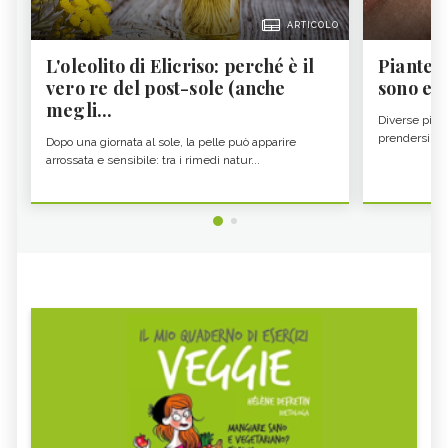
ARTICOLO
L'oleolito di Elicriso: perché è il
Piante a
vero re del post-sole (anche
sono e 
megli...
Diverse pian
prendersi cur
Dopo una giornata al sole, la pelle può apparire
arrossata e sensibile: tra i rimedi natur...