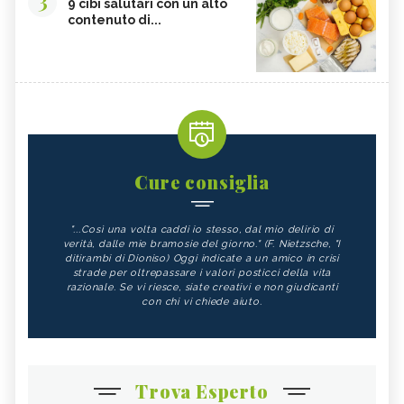
3
9 cibi salutari con un alto
contenuto di...
Cure consiglia
"...Così una volta caddi io stesso, dal mio delirio di
verità, dalle mie bramosie del giorno." (F. Nietzsche, "I
ditirambi di Dioniso) Oggi indicate a un amico in crisi
strade per oltrepassare i valori posticci della vita
razionale. Se vi riesce, siate creativi e non giudicanti
con chi vi chiede aiuto.
Trova Esperto