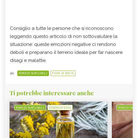
Consiglio a tutte le persone che si riconoscono
leggendo questo articolo di non sottovalutare la
situazione: queste emozioni negative ci rendono
deboli e preparano il terreno ideale per far nascere
disagi e malattie.
da:
RIMEDI NATURALI
FIORI DI BACH
Ti potrebbe interessare anche
RIMEDI NATURALI
ERBORISTERIA
RIMEDI NAT