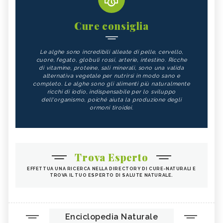
Cure consiglia
Le alghe sono incredibili alleate di pelle, cervello,
cuore, fegato, globuli rossi, arterie, intestino. Ricche
di vitamine, proteine, sali minerali, sono una valida
alternativa vegetale per nutrirsi in modo sano e
completo. Le alghe sono gli alimenti più naturalmente
ricchi di iodio, indispensabile per lo sviluppo
dell'organismo, poiché aiuta la produzione degli
ormoni tiroidei.
Trova Esperto
EFFETTUA UNA RICERCA NELLA DIRECTORY DI CURE-NATURALI E
TROVA IL TUO ESPERTO DI SALUTE NATURALE.
Enciclopedia Naturale