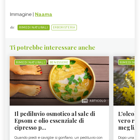
Immagine |
Naama
da:
RIMEDI NATURALI
ERBORISTERIA
Ti potrebbe interessare anche
RIMEDI NATURALI
BENESSERE
RIMEDI NAT
ARTICOLO
Il pediluvio osmotico al sale di
L'oleolit
Epsom e olio essenziale di
vero re 
cipresso p...
megli...
Quando piedi e caviglie si gonfiano, un pediluvio con
Dopo una gior