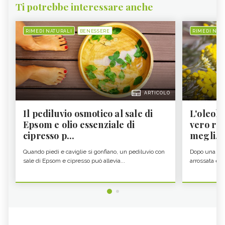
Ti potrebbe interessare anche
RIMEDI NATURALI
BENESSERE
RIMEDI NAT
ARTICOLO
Il pediluvio osmotico al sale di
L'oleolit
Epsom e olio essenziale di
vero re 
cipresso p...
megli...
Quando piedi e caviglie si gonfiano, un pediluvio con
Dopo una gior
sale di Epsom e cipresso può allevia...
arrossata e se