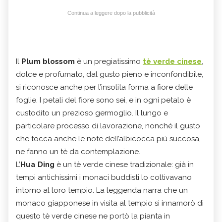
Continua a leggere dopo la pubblicità
Il
Plum blossom
è un pregiatissimo
tè verde cinese
,
dolce e profumato, dal gusto pieno e inconfondibile,
si riconosce anche per l’insolita forma a fiore delle
foglie. I petali del fiore sono sei, e in ogni petalo è
custodito un prezioso germoglio. Il lungo e
particolare processo di lavorazione, nonché il gusto
che tocca anche le note dell’albicocca più succosa,
ne fanno un tè da contemplazione.
L’
Hua Ding
è un tè verde cinese tradizionale: già in
tempi antichissimi i monaci buddisti lo coltivavano
intorno al loro tempio. La leggenda narra che un
monaco giapponese in visita al tempio si innamorò di
questo tè verde cinese ne portò la pianta in