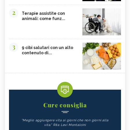
2
Terapie assistite con
animali: come funz...
3
9 cibi salutari con un alto
contenuto di...
Cure consiglia
"Meglio aggiungere vita ai giorni che non giorni alla
vita." Rita Levi Montalcini