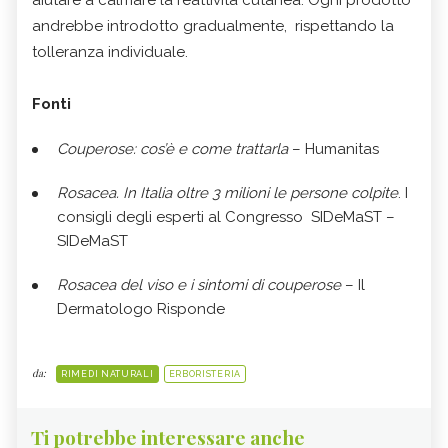
aiutare a calmare la reattività cutanea. Ogni prodotto
andrebbe introdotto gradualmente, rispettando la
tolleranza individuale.
Fonti
Couperose: cos’è e come trattarla
– Humanitas
Rosacea. In Italia oltre 3 milioni le persone colpite
. I
consigli degli esperti al Congresso SIDeMaST –
SIDeMaST
Rosacea del viso e i sintomi di couperose
– Il
Dermatologo Risponde
da:
RIMEDI NATURALI
ERBORISTERIA
Ti potrebbe interessare anche