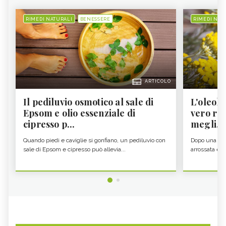
RIMEDI NATURALI
BENESSERE
RIMEDI NAT
ARTICOLO
Il pediluvio osmotico al sale di
L'oleolit
Epsom e olio essenziale di
vero re 
cipresso p...
megli...
Quando piedi e caviglie si gonfiano, un pediluvio con
Dopo una gior
sale di Epsom e cipresso può allevia...
arrossata e se