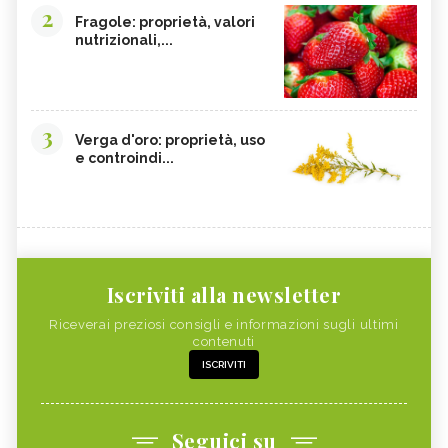
2
Fragole: proprietà, valori
nutrizionali,...
3
Verga d'oro: proprietà, uso
e controindi...
Iscriviti alla newsletter
Riceverai preziosi consigli e informazioni sugli ultimi
contenuti
ISCRIVITI
Seguici su