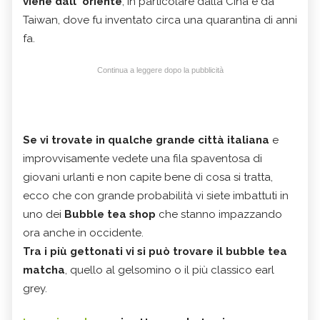
viene dall' oriente
, in particolare dalla Cina e da
Taiwan, dove fu inventato circa una quarantina di anni
fa.
Continua a leggere dopo la pubblicità
Se vi trovate in qualche grande città italiana
e
improvvisamente vedete una fila spaventosa di
giovani urlanti e non capite bene di cosa si tratta,
ecco che con grande probabilità vi siete imbattuti in
uno dei
Bubble tea shop
che stanno impazzando
ora anche in occidente.
Tra i più gettonati vi si può trovare il bubble tea
matcha
, quello al gelsomino o il più classico earl
grey.