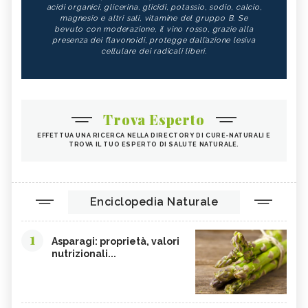
acidi organici, glicerina, glicidi, potassio, sodio, calcio,
magnesio e altri sali, vitamine del gruppo B. Se
bevuto con moderazione, il vino rosso, grazie alla
presenza dei flavonoidi, protegge dall’azione lesiva
cellulare dei radicali liberi.
Trova Esperto
EFFETTUA UNA RICERCA NELLA DIRECTORY DI CURE-NATURALI E
TROVA IL TUO ESPERTO DI SALUTE NATURALE.
Enciclopedia Naturale
1
Asparagi: proprietà, valori
nutrizionali...