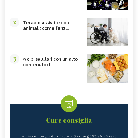
2
Terapie assistite con
animali: come funz...
3
9 cibi salutari con un alto
contenuto di...
Cure consiglia
Il vino è composto di acqua (fino al 90%), alcoli vari,