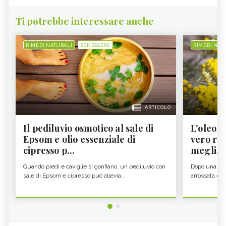
Ti potrebbe interessare anche
RIMEDI NATURALI
BENESSERE
RIMEDI NAT
ARTICOLO
Il pediluvio osmotico al sale di
L'oleolit
Epsom e olio essenziale di
vero re 
cipresso p...
megli...
Quando piedi e caviglie si gonfiano, un pediluvio con
Dopo una gior
sale di Epsom e cipresso può allevia...
arrossata e se