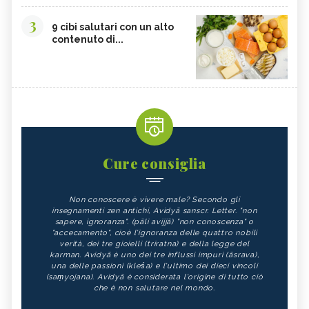
3
9 cibi salutari con un alto
contenuto di...
Cure consiglia
Non conoscere è vivere male? Secondo gli
insegnamenti zen antichi, Avidyā sanscr. Letter. "non
sapere, ignoranza". (pāli avijjā) "non conoscenza" o
"accecamento", cioè l'ignoranza delle quattro nobili
verità, dei tre gioielli (triratna) e della legge del
karman. Avidyā è uno dei tre influssi impuri (āsrava),
una delle passioni (kleśa) e l'ultimo dei dieci vincoli
(saṃyojana). Avidyā è considerata l'origine di tutto ciò
che è non salutare nel mondo.