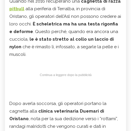
Quando nel 2016 recuperano una
cagnetta di razza
pitbull
alla periferia di Terralba, in provincia di
Oristano, gli operatori dell’Asl non possono credere ai
loro occhi.
È scheletrica ma ha una testa rigonfia
e deforme
. Questo perché, quando era ancora una
cucciola,
le è stato stretto al collo un laccio di
nylon
che è rimasto lì, infossato, a segarle la pelle e i
muscoli.
Continua a leggere dopo la pubblicità
Dopo averla soccorsa, gli operatori portano la
cagnetta alla
clinica veterinaria Duemari di
Oristano
, nota per la sua dedizione verso i “rottami”,
randagi malridotti che vengono curati e dati in