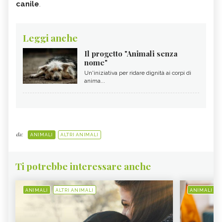
canile
.
Leggi anche
Il progetto "Animali senza
nome"
Un'iniziativa per ridare dignità ai corpi di
anima...
da:
ANIMALI
ALTRI ANIMALI
Ti potrebbe interessare anche
ANIMALI
ALTRI ANIMALI
ANIMALI