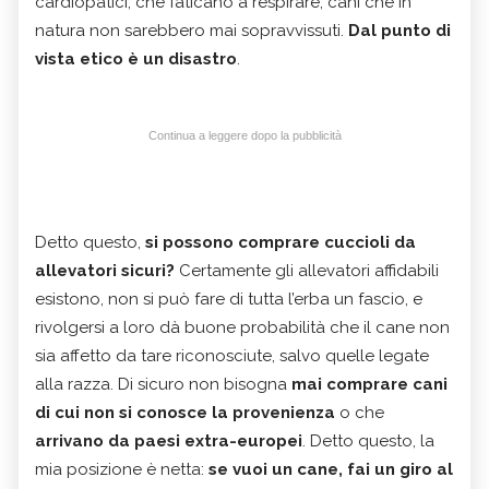
cardiopatici, che faticano a respirare, cani che in
natura non sarebbero mai sopravvissuti.
Dal punto di
vista etico è un disastro
.
Continua a leggere dopo la pubblicità
Detto questo,
si possono comprare cuccioli da
allevatori sicuri?
Certamente gli allevatori affidabili
esistono, non si può fare di tutta l’erba un fascio, e
rivolgersi a loro dà buone probabilità che il cane non
sia affetto da tare riconosciute, salvo quelle legate
alla razza. Di sicuro non bisogna
mai comprare cani
di cui non si conosce la provenienza
o che
arrivano da paesi extra-europei
. Detto questo, la
mia posizione è netta:
se vuoi un cane, fai un giro al