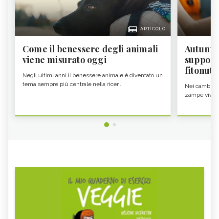
ARTICOLO
Come il benessere degli animali
Autunno
viene misurato oggi
supporta
fitonutr
Negli ultimi anni il benessere animale è diventato un
tema sempre più centrale nella ricer...
Nei cambi di 
zampe vivono 