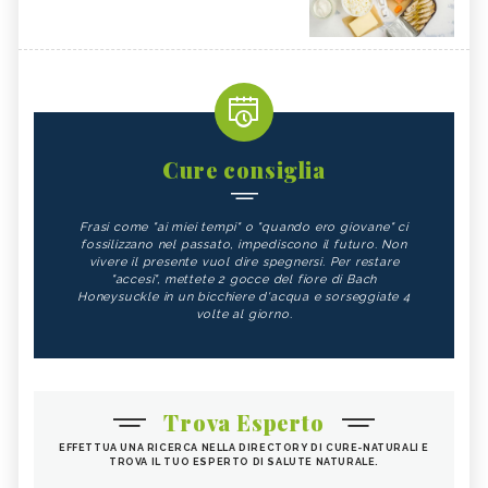
Cure consiglia
Frasi come "ai miei tempi" o "quando ero giovane" ci
fossilizzano nel passato, impediscono il futuro. Non
vivere il presente vuol dire spegnersi. Per restare
"accesi", mettete 2 gocce del fiore di Bach
Honeysuckle in un bicchiere d'acqua e sorseggiate 4
volte al giorno.
Trova Esperto
EFFETTUA UNA RICERCA NELLA DIRECTORY DI CURE-NATURALI E
TROVA IL TUO ESPERTO DI SALUTE NATURALE.