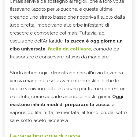
Il mais serviva da sostegno ai fagioli, che a loro volta
fissavano l’azoto per le zucche, e queste ultime,
creando uno strato basso che ricopriva il suolo dalla
luce diretta, impedivano alle erbe infestanti di
crescere e competere col mais. Tuttavia, ad
esclusione dell’Antartide,
la zucca è oggigiorno un
cibo universale
,
facile da coltivare
, comodo da
trasportare e conservare, ottimo da mangiare.
Studi archeologici dimostrano che all’inizio la zucca
veniva mangiata esclusivamente arrostita, e che le
bucce venivano fatte essiccare per trarne contenitori
e ciotole, come accade ancora ai nostri giorni.
Oggi
esistono infiniti modi di preparare la zucca
: al
vapore, bollita, fritta, fermentata, al forno, cruda, sotto
sale, sotto aceto, eccetera.
Le varie tipologie di zucca