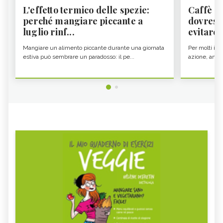
L'effetto termico delle spezie:
Caffè a
perché mangiare piccante a
dovresti
luglio rinf...
evitare i
Mangiare un alimento piccante durante una giornata
Per molti il c
estiva può sembrare un paradosso: il pe...
azione, ancor