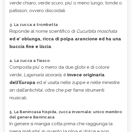
verde chiaro, verde scuro, piu’ o meno lungo, tonde o
patisson, ovvero discoidali.
3. La zucca a trombetta
Risponde al nome scientifico di
Cucurbita moschata
ed e’ oblunga, ricca di polpa arancione ed ha una
buccia fine e liscia
.
4. La zucca a fiasco
Composta piu’ o meno da due globi e di colore
verde,
Lagenaria siceraria
, è
invece originaria
dell’Europa
ed e’ usata nelle zuppe e nelle minestre
sin dall’antichita’, oltre che per farne strumenti
musicali.
5. La Benincasa hispida, zucca invernale: unico membro
del genere Benincasa
In genere si mangia cotta prima che raggiunga la
piena maturita’, in quanto la plpa e’ dolce e non