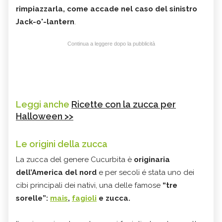
rimpiazzarla, come accade nel caso del sinistro
Jack-o'-lantern
.
Continua a leggere dopo la pubblicità
Leggi anche
Ricette con la zucca per
Halloween >>
Le origini della zucca
La zucca del genere Cucurbita è
originaria
dell’America del nord
e per secoli é stata uno dei
cibi principali dei nativi, una delle famose
“tre
sorelle”:
mais
,
fagioli
e zucca.