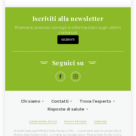
Iscriviti alla newsletter
Riceverai preziosi consigli e informazioni sugli ultimi
contenuti
ISCRIVITI
Seguici su
Chi siamo
Contatti
Trova l'esperto
Risposte di salute
CONDIZIONI D'USO
POLICY PRIVACY
COOKIES
© 2026 Copyright Media Data Factory S.R.L. - I contenuti sono di proprietà di
Media Data Factory S.R.L, è vietata la riproduzione. Media Data Factory S.R.L.