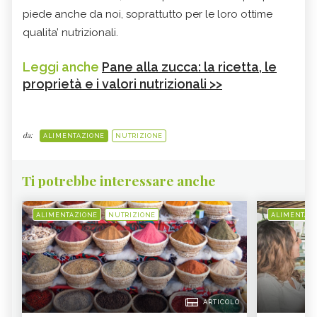
piede anche da noi, soprattutto per le loro ottime
qualita’ nutrizionali.
Leggi anche
Pane alla zucca: la ricetta, le
proprietà e i valori nutrizionali >>
da:
ALIMENTAZIONE
NUTRIZIONE
Ti potrebbe interessare anche
ALIMENTAZIONE
NUTRIZIONE
ALIMENTAZ
ARTICOLO