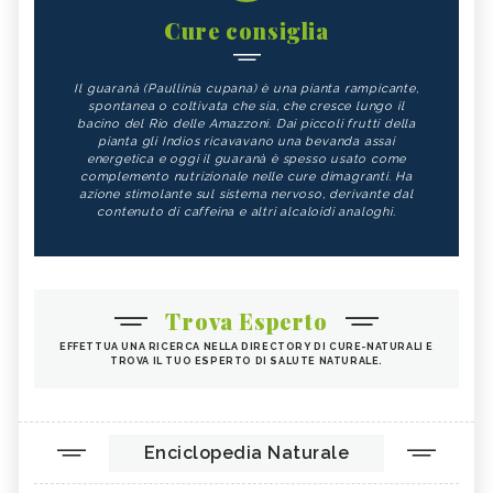
Cure consiglia
Il guaranà (Paullinia cupana) è una pianta rampicante,
spontanea o coltivata che sia, che cresce lungo il
bacino del Rio delle Amazzoni. Dai piccoli frutti della
pianta gli Indios ricavavano una bevanda assai
energetica e oggi il guaranà è spesso usato come
complemento nutrizionale nelle cure dimagranti. Ha
azione stimolante sul sistema nervoso, derivante dal
contenuto di caffeina e altri alcaloidi analoghi.
Trova Esperto
EFFETTUA UNA RICERCA NELLA DIRECTORY DI CURE-NATURALI E
TROVA IL TUO ESPERTO DI SALUTE NATURALE.
Enciclopedia Naturale