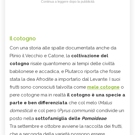
Continua a leggere dopo la pubblicità
Il cotogno
Con una storia alle spalle documentata anche da
Plinio il Vecchio e Catone, la
coltivazione del
cotogno
risale quantomeno ai tempi delle civiltà
babilonese e accadica, e Plutarco riporta che fosse
stata la dea Afrodite a importarlo dal Levante. I suoi
frutti sono conosciuti talvolta come
mele cotogne
o
pere cotogne ma in realtà
il cotogno è una specie a
parte e ben differenziata
che col melo (
Malus
domestica
) e col pero (
Pyrus communis
) condivide un
posto nella
sottofamiglia delle
Pomoideae
.
Tra settembre e ottobre avviene la raccolta dei frutti,
che a seconda della varietà possono essere