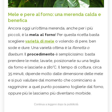
Mele e pere al forno: una merenda calda e
benefica
Ancora oggi un'ottima merenda, anche per i più
piccoli, è la
mela al forno
! Per questa ricetta basta
scegliere
varietà di mele
o volendo di pere, ben
sode e dure. Una varietà ottima è la
Renetta o
Baeburn.
Il
procedimento
è semplicissimo: basta
prendere le mele, lavarle, posizionarle su una teglia
da forno e lasciarle a 180°C. Il tempo di cottura, circa
35 minuti, dipende molto dalle dimensione delle mele
e si può valutare dal momento che cominciano a
raggrinzire: a quel punto possiamo toglierle dal forno,
oppure più le lasciamo più diventano morbide.
Continua a leggere dopo la pubblicità