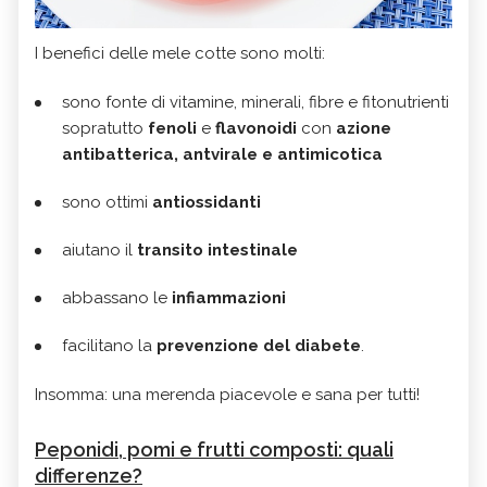
I benefici delle mele cotte sono molti:
sono fonte di vitamine, minerali, fibre e fitonutrienti
sopratutto
fenoli
e
flavonoidi
con
azione
antibatterica, antvirale e antimicotica
sono ottimi
antiossidanti
aiutano il
transito intestinale
abbassano le
infiammazioni
facilitano la
prevenzione del diabete
.
Insomma: una merenda piacevole e sana per tutti!
Peponidi, pomi e frutti composti: quali
differenze?