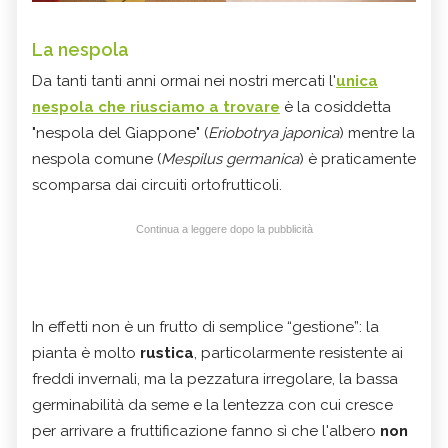
La nespola
Da tanti tanti anni ormai nei nostri mercati l'
unica
nespola che riusciamo a trovare
è la cosiddetta
"nespola del Giappone" (
Eriobotrya japonica
) mentre la
nespola comune (
Mespilus germanica
) è praticamente
scomparsa dai circuiti ortofrutticoli.
Continua a leggere dopo la pubblicità
In effetti non è un frutto di semplice “gestione”: la
pianta è molto
rustica
, particolarmente resistente ai
freddi invernali, ma la pezzatura irregolare, la bassa
germinabilità da seme e la lentezza con cui cresce
per arrivare a fruttificazione fanno sì che l'albero
non