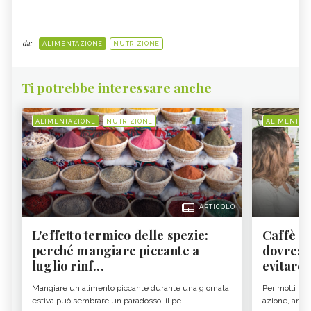
da:
ALIMENTAZIONE
NUTRIZIONE
Ti potrebbe interessare anche
ALIMENTAZIONE
NUTRIZIONE
ALIMENTAZ
ARTICOLO
L'effetto termico delle spezie:
Caffè a
perché mangiare piccante a
dovresti
luglio rinf...
evitare i
Mangiare un alimento piccante durante una giornata
Per molti il c
estiva può sembrare un paradosso: il pe...
azione, ancor