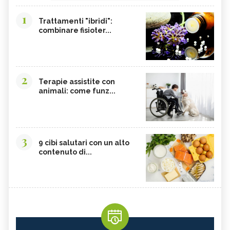
1
Trattamenti "ibridi":
combinare fisioter...
2
Terapie assistite con
animali: come funz...
3
9 cibi salutari con un alto
contenuto di...