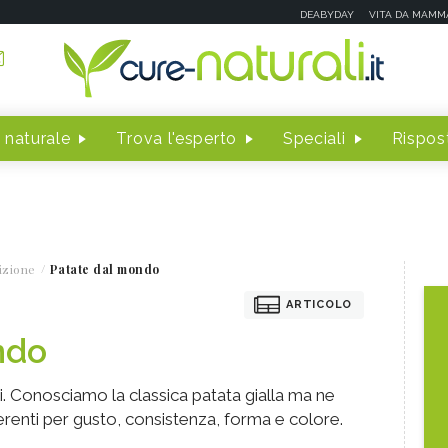
DEABYDAY
VITA DA MAMM
 naturale
Trova l'esperto
Speciali
Rispost
izione
Patate dal mondo
ARTICOLO
ndo
i. Conosciamo la classica patata gialla ma ne
erenti per gusto, consistenza, forma e colore.