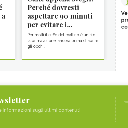
é
Perché dovresti
Ve
 a
aspettare 90 minuti
pr
per evitare i...
co
Per molti il caffè del mattino è un rito,
la prima azione, ancora prima di aprire
gli occh...
ewsletter
e informazioni sugli ultimi contenuti