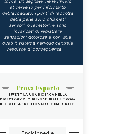
tocca, un segnale viene inviato
al cervello per informarlo
dell'accaduto. I punti di raccolta
della pelle sono chiamati
sensori, o recettori, e sono
incaricati di registrare
sensazioni dolorose e non, alle
quali il sistema nervoso centrale
reagisce di conseguenza.
Trova Esperto
EFFETTUA UNA RICERCA NELLA
DIRECTORY DI CURE-NATURALI E TROVA
IL TUO ESPERTO DI SALUTE NATURALE.
Enciclopedia