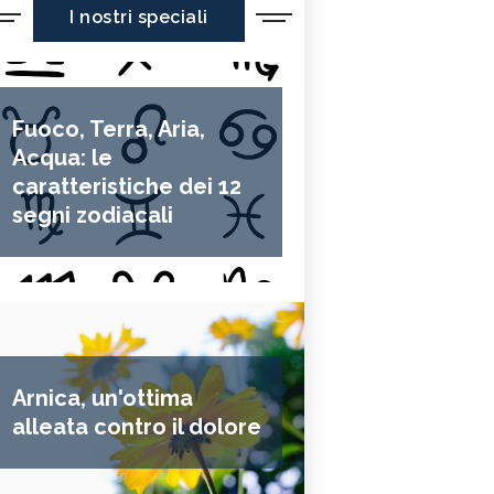
I nostri speciali
Fuoco, Terra, Aria,
Acqua: le
caratteristiche dei 12
segni zodiacali
Arnica, un'ottima
alleata contro il dolore