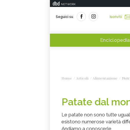
NETWORK
Seguici su
Iscriviti
Enciclopedia
Home
Articoli
Alimentazione
Nutr
Patate dal mo
Le patate non sono tutte ugual
esistono numerose varietà diff
Andiamo a conoscerle