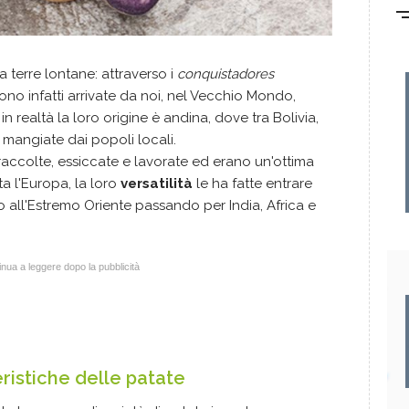
a terre lontane: attraverso i
conquistadores
no infatti arrivate da noi, nel Vecchio Mondo,
n realtà la loro origine è andina, dove tra Bolivia,
mangiate dai popoli locali.
 raccolte, essiccate e lavorate ed erano un'ottima
ta l'Europa, la loro
versatilità
le ha fatte entrare
o all'Estremo Oriente passando per India, Africa e
nua a leggere dopo la pubblicità
eristiche delle patate