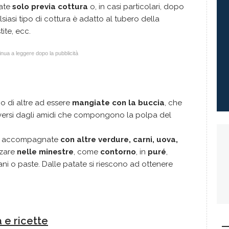
iate
solo previa cottura
o, in casi particolari, dopo
lsiasi tipo di cottura è adatto al tubero della
tite, ecc.
nua a leggere dopo la pubblicità
o di altre ad essere
mangiate con la buccia
, che
i diversi dagli amidi che compongono la polpa del
to accompagnate
con altre verdure, carni, uova,
zzare
nelle minestre
, come
contorno
, in
puré
,
ni o paste. Dalle patate si riescono ad ottenere
 e ricette