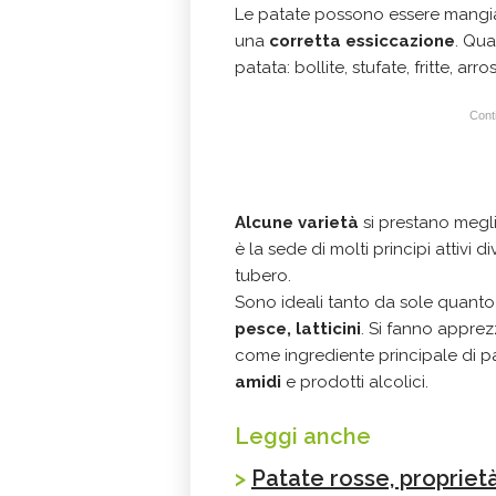
Le patate possono essere mang
una
corretta essiccazione
. Qua
patata: bollite, stufate, fritte, arros
Conti
Alcune
varietà
si prestano megli
è la sede di molti principi attiv
tubero.
Sono ideali tanto da sole quan
pesce, latticini
. Si fanno appre
come ingrediente principale di pa
amidi
e prodotti alcolici.
Leggi anche
>
Patate rosse, proprietà