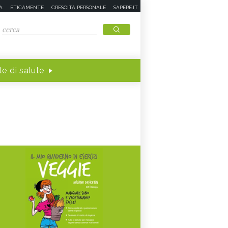
A
ETICAMENTE
CRESCITA PERSONALE
SAPERE.IT
e di salute