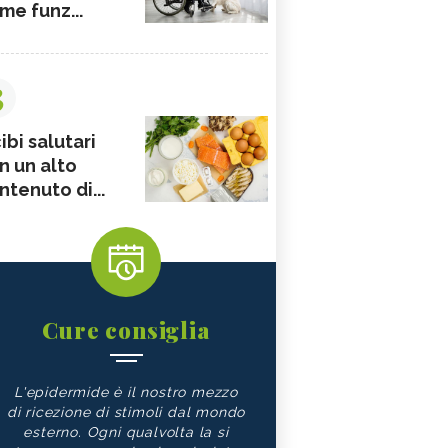
me funz...
3
ibi salutari
n un alto
ntenuto di...
Cure consiglia
L'epidermide è il nostro mezzo
di ricezione di stimoli dal mondo
esterno. Ogni qualvolta la si