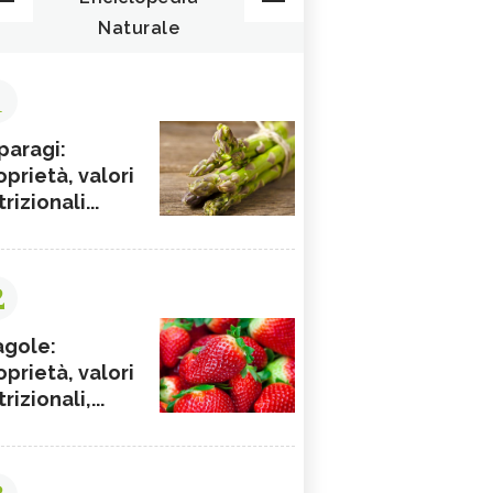
Naturale
1
paragi:
oprietà, valori
rizionali...
2
agole:
oprietà, valori
rizionali,...
3