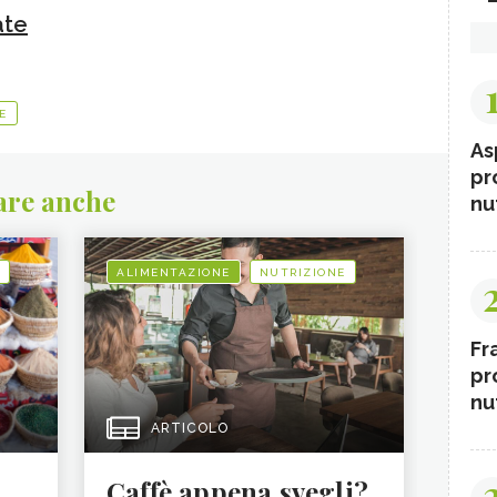
ate
E
As
pr
are anche
nut
ALIMENTAZIONE
NUTRIZIONE
Fr
pr
nut
ARTICOLO
Caffè appena svegli?