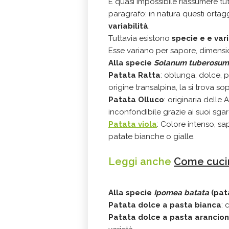
È quasi impossibile riassumere tu
paragrafo: in natura questi orta
variabilità
.
Tuttavia esistono
specie e e var
Esse variano per sapore, dimensio
Alla specie
Solanum tuberosum
Patata Ratta
: oblunga, dolce, p
origine transalpina, la si trova sop
Patata Olluco
: originaria delle 
inconfondibile grazie ai suoi sgarg
Patata viola
: Colore intenso, s
patate bianche o gialle.
Leggi anche
Come cucin
Alla specie
Ipomea batata
(pat
Patata dolce a pasta bianca
: 
Patata dolce a pasta arancio