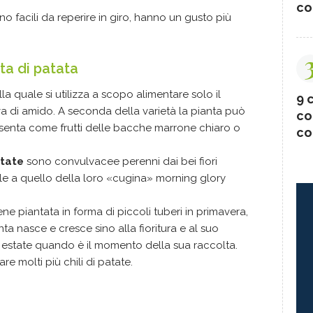
co
no facili da reperire in giro, hanno un gusto più
ta di patata
lla quale si utilizza a scopo alimentare solo il
9 c
va di amido. A seconda della varietà la pianta può
co
resenta come frutti delle bacche marrone chiaro o
co
atate
sono convulvacee perenni dai bei fiori
mile a quello della loro «cugina» morning glory
e piantata in forma di piccoli tuberi in primavera,
ta nasce e cresce sino alla fioritura e al suo
 estate quando è il momento della sua raccolta.
e molti più chili di patate.