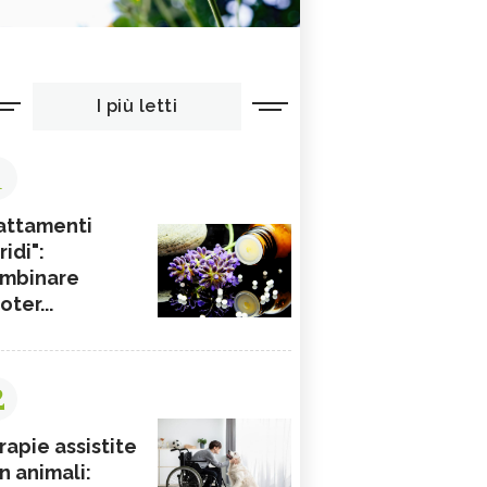
I più letti
1
attamenti
ridi":
mbinare
ioter...
2
rapie assistite
n animali: