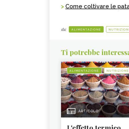
>
Come coltivare le pat
da:
ALIMENTAZIONE
NUTRIZION
Ti potrebbe interess
ALIMENTAZIONE
NUTRIZIONE
ARTICOLO
L'effetto termico