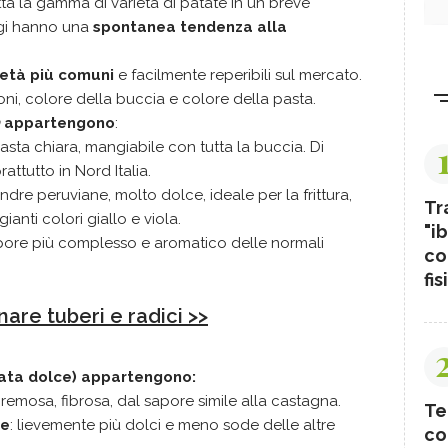
tta la gamma di varietà di patate in un breve
ggi hanno una
spontanea tendenza alla
ietà più comuni
e facilmente reperibili sul mercato.
ni, colore della buccia e colore della pasta.
appartengono
:
asta chiara, mangiabile con tutta la buccia. Di
rattutto in Nord Italia.
Andre peruviane, molto dolce, ideale per la frittura,
Tr
ianti colori giallo e viola.
"ib
apore più complesso e aromatico delle normali
co
fis
are tuberi e radici >>
ata dolce) appartengono:
cremosa, fibrosa, dal sapore simile alla castagna.
Te
ne
: lievemente più dolci e meno sode delle altre
co