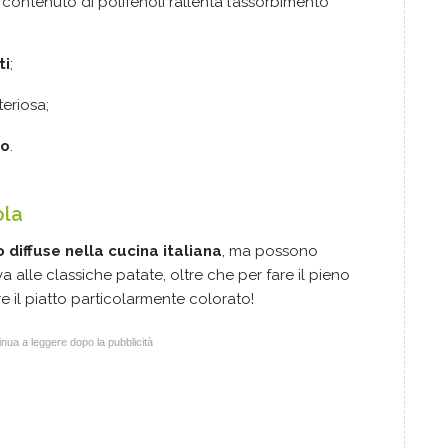
to contenuto di polifenoli rallenta l’assorbimento
ti
;
teriosa;
ro
.
ola
 diffuse nella cucina italiana
, ma possono
a alle classiche patate, oltre che per fare il pieno
e il piatto particolarmente colorato!
nua a leggere dopo la pubblicità