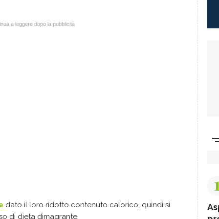
nua a leggere dopo la pubblicità
e
dato il loro ridotto contenuto calorico, quindi si
As
o di dieta dimagrante.
pr