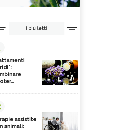
I più letti
1
attamenti
ridi":
mbinare
ioter...
2
rapie assistite
n animali: