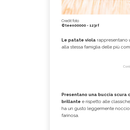
Credit foto
©teen00000 - 123rf
Le patate viola
rappresentano u
alla stessa famiglia delle più co
Conti
Presentano una buccia scura
brillante
e rispetto alle classich
ha un gusto leggermente nocciol
farinosa.