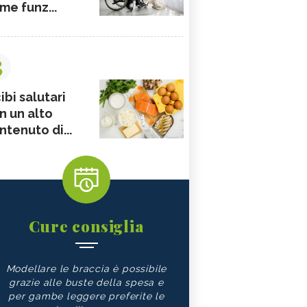
me funz...
3
ibi salutari
n un alto
ntenuto di...
Cure consiglia
Modellare le braccia è possibile
grazie alle buste della spesa e
per gambe leggere preferite le