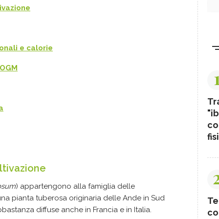
tivazione
ionali e calorie
n OGM
Tr
a
"ib
co
fis
oltivazione
osum
) appartengono alla famiglia delle
a pianta tuberosa originaria delle Ande in Sud
Te
stanza diffuse anche in Francia e in Italia.
co