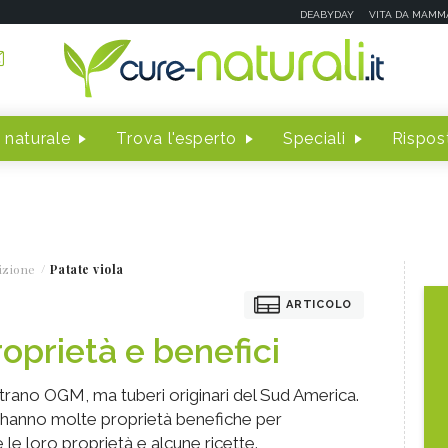
DEABYDAY
VITA DA MAMM
 naturale
Trova l'esperto
Speciali
Rispost
izione
Patate viola
ARTICOLO
roprietà e benefici
trano OGM, ma tuberi originari del Sud America.
 hanno molte proprietà benefiche per
le loro proprietà e alcune ricette.