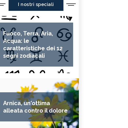
I nostri speciali
Fuoco, Terra, Aria,
Acqua: le
caratteristiche dei 12
segni zodiacali
Arnica, un'ottima
alleata contro il dolore