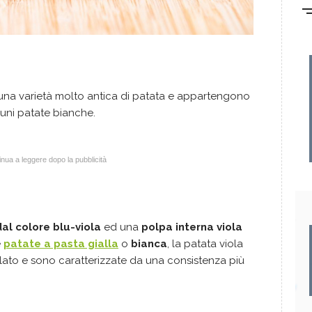
na varietà molto antica di patata e appartengono
muni patate bianche.
nua a leggere dopo la pubblicità
dal colore blu-viola
ed una
polpa interna viola
e
patate a pasta gialla
o
bianca
, la patata viola
ato e sono caratterizzate da una consistenza più