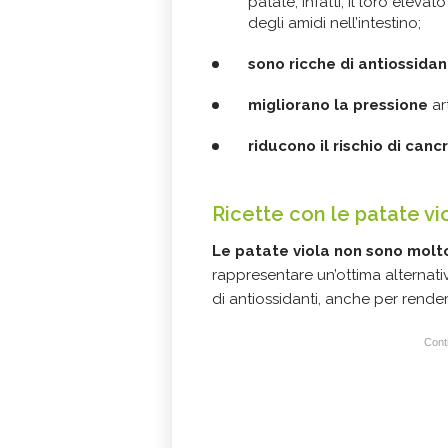
patate, infatti, il loro eleva
degli amidi nell’intestino;
sono ricche di antiossidan
migliorano la pressione
ar
riducono il rischio di canc
Ricette con le patate vi
Le patate viola non sono molto
rappresentare un’ottima alternativ
di antiossidanti, anche per render
Conti