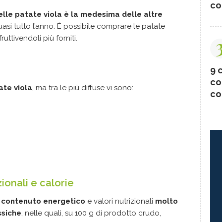
co
delle patate viola è la medesima delle altre
asi tutto l’anno. È possibile comprare le patate
uttivendoli più forniti.
9 c
co
ate viola
, ma tra le più diffuse vi sono:
co
zionali e calorie
n contenuto energetico
e valori nutrizionali
molto
ssiche
, nelle quali, su 100 g di prodotto crudo,