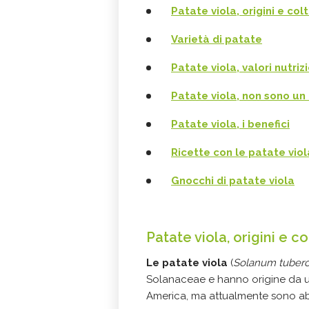
Patate viola, origini e col
Varietà di patate
Patate viola, valori nutriz
Patate viola, non sono u
Patate viola, i benefici
Ricette con le patate viol
Gnocchi di patate viola
Patate viola, origini e c
Le patate viola
(
Solanum tuber
Solanaceae e hanno origine da un
America, ma attualmente sono abba