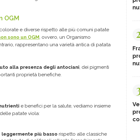
nut
 un OGM
colorate e diverse rispetto alle più comuni patate
non sono un OGM
, ovvero, un Organismo
trario, rappresentano una varietà antica di patata
Fr
pr
nut
vuto alla presenza degli antociani
, dei pigmenti
rtanti proprietà benefiche.
Ve
nutrienti
e benefici per la salute, vediamo insieme
pr
delle patate viola:
co
o leggermente più basso
rispetto alle classiche