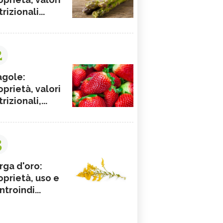
rizionali...
2
agole:
oprietà, valori
rizionali,...
3
rga d'oro:
oprietà, uso e
ntroindi...