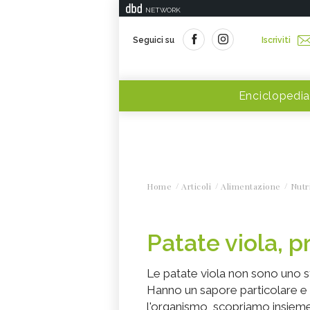
NETWORK
Seguici su
Iscriviti
Enciclopedia
Home
Articoli
Alimentazione
Nutr
Patate viola, p
Le patate viola non sono uno s
Hanno un sapore particolare e
l'organismo, scopriamo insieme 