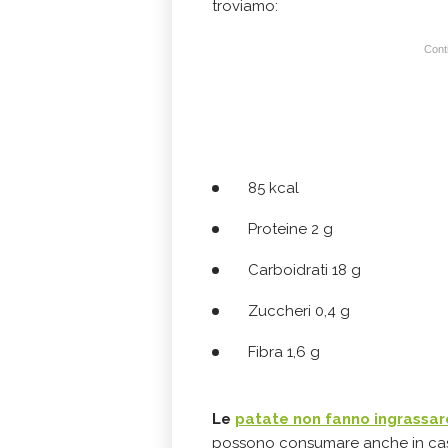
troviamo:
Conti
85 kcal
Proteine 2 g
Carboidrati 18 g
Zuccheri 0,4 g
Fibra 1,6 g
Le
patate non fanno ingrassar
possono consumare anche in cas