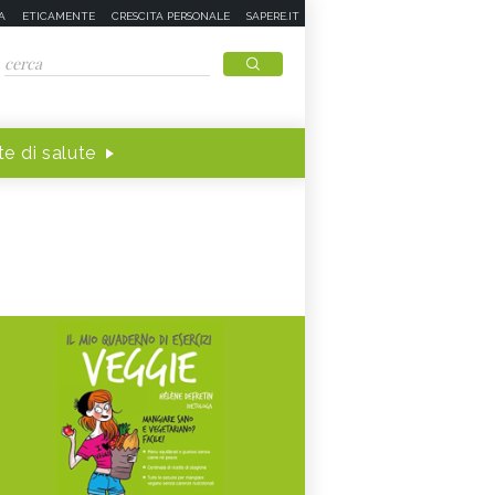
A
ETICAMENTE
CRESCITA PERSONALE
SAPERE.IT
e di salute