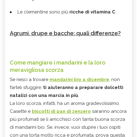
Le clementine sono più
ricche di vitamina C
.
Agrumi, drupe e bacche: quali differenze?
Come mangiare i mandarini e la loro
meravigliosa scorza
Se riesci a trovare
mandarini bio a dicembre
, non
farteli sfuggire;
ti aiuteranno a preparare dolcetti
natalizi con una marcia in più
.
La loro scorza, infatti, ha un aroma gradevolissimo.
Casette e
biscotti di pan di zenzero
saranno ancora
più profumati se li arricchisci con tanta buona scorza
di mandarini bio. Se, invece, vuoi stupire i tuoi ospiti
con una torta molto ricca e profumata, prova questa.