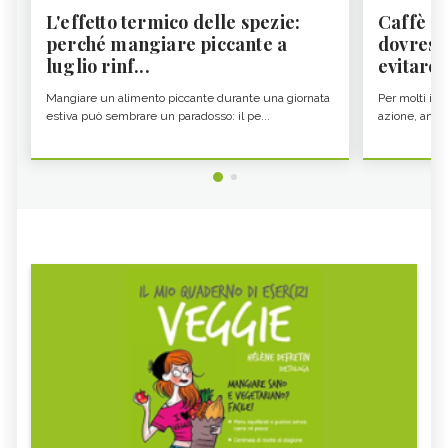
L'effetto termico delle spezie:
Caffè a
perché mangiare piccante a
dovresti
luglio rinf...
evitare i
Mangiare un alimento piccante durante una giornata
Per molti il c
estiva può sembrare un paradosso: il pe...
azione, ancor