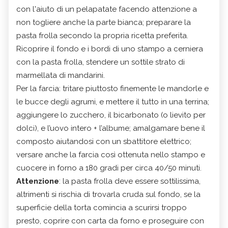
con l'aiuto di un pelapatate facendo attenzione a
non togliere anche la parte bianca; preparare la
pasta frolla secondo la propria ricetta preferita.
Ricoprire il fondo e i bordi di uno stampo a cerniera
con la pasta frolla, stendere un sottile strato di
marmellata di mandarini.
Per la farcia: tritare piuttosto finemente le mandorle e
le bucce degli agrumi, e mettere il tutto in una terrina;
aggiungere lo zucchero, il bicarbonato (o lievito per
dolci), e l’uovo intero + l’albume; amalgamare bene il
composto aiutandosi con un sbattitore elettrico;
versare anche la farcia così ottenuta nello stampo e
cuocere in forno a 180 gradi per circa 40/50 minuti.
Attenzione
: la pasta frolla deve essere sottilissima,
altrimenti si rischia di trovarla cruda sul fondo, se la
superficie della torta comincia a scurirsi troppo
presto, coprire con carta da forno e proseguire con