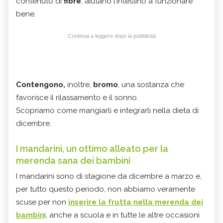
contenuto di
fibre
, aiutano l’intestino a funzionare
bene.
Continua a leggere dopo la pubblicità
Contengono,
inoltre,
bromo
, una sostanza che
favorisce il rilassamento e il sonno.
Scopriamo come mangiarli e integrarli nella dieta di
dicembre.
I mandarini, un ottimo alleato per la
merenda sana dei bambini
I mandarini sono di stagione da dicembre a marzo e,
per tutto questo periodo, non abbiamo veramente
scuse per non
inserire la frutta nella merenda dei
bambin
i, anche a scuola e in tutte le altre occasioni