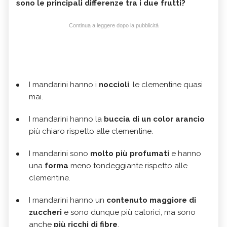
sono le principali differenze tra i due frutti?
Continua a leggere dopo la pubblicità
I mandarini hanno i
noccioli
, le clementine quasi
mai.
I mandarini hanno la
buccia di un color arancio
più chiaro rispetto alle clementine.
I mandarini sono
molto più profumati
e hanno
una
forma
meno tondeggiante rispetto alle
clementine.
I mandarini hanno un
contenuto maggiore di
zuccheri
e sono dunque più calorici, ma sono
anche
più ricchi di fibre
.