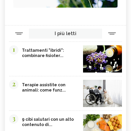
I più letti
1
Trattamenti "ibridi":
combinare fisioter...
2
Terapie assistite con
animali: come funz...
3
9 cibi salutari con un alto
contenuto di...