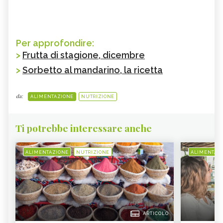
Per approfondire:
>
Frutta di stagione, dicembre
>
Sorbetto al mandarino, la ricetta
da:
ALIMENTAZIONE
NUTRIZIONE
Ti potrebbe interessare anche
ALIMENTAZIONE
NUTRIZIONE
ALIMENTAZ
ARTICOLO