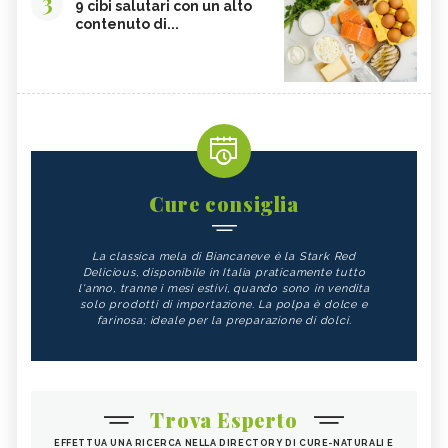
3
9 cibi salutari con un alto
contenuto di...
Cure consiglia
La classica mela di Biancaneve è la Stark Red
Delicious, disponibile in Italia praticamente tutto
l'anno, tranne i mesi estivi, quando sono in vendita
solo prodotti di importazione. La polpa è dolce e
farinosa; ideale per la preparazione di dolci.
Trova Esperto
EFFETTUA UNA RICERCA NELLA DIRECTORY DI CURE-NATURALI E