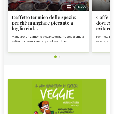
ARTICOLO
L'effetto termico delle spezie:
Caffè a
perché mangiare piccante a
dovresti
luglio rinf...
evitare i
Mangiare un alimento piccante durante una giornata
Per molti il c
estiva può sembrare un paradosso: il pe...
azione, ancor