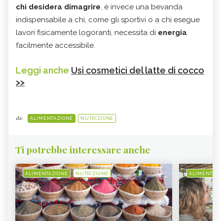
chi desidera dimagrire
, è invece una bevanda
indispensabile a chi, come gli sportivi o a chi esegue
lavori fisicamente logoranti, necessita di
energia
facilmente accessibile.
Leggi anche
Usi cosmetici del latte di cocco
>>
da:
ALIMENTAZIONE
NUTRIZIONE
Ti potrebbe interessare anche
ALIMENTAZIONE
NUTRIZIONE
ALIMENTAZ