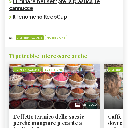
>
Eliminare per sempre la plastica, le
cannucce
>
Il fenomeno KeepCup
da:
ALIMENTAZIONE
NUTRIZIONE
Ti potrebbe interessare anche
ALIMENTAZIONE
NUTRIZIONE
ALIMENTAZ
ARTICOLO
L'effetto termico delle spezie:
Caffè a
perché mangiare piccante a
dovresti