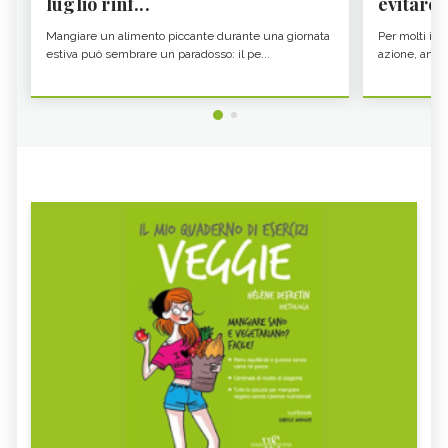
luglio rinf...
evitare i
Mangiare un alimento piccante durante una giornata
Per molti il c
estiva può sembrare un paradosso: il pe...
azione, ancor