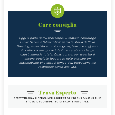
Cure consiglia
Oggi si parla di musicoterapia. Il famoso neurologo
Oliver Sacks in "Musicofilia" narra la storia di Clive
Wearing, musicista e musicologo inglese che a 45 anni
fu colto da una grave infezione cerebrale che gli
causò amnesia totale. Quasi totale: per Wearing è
ancora possibile leggere le note e creare un
automatismo che dura il tempo dell'esecuzione ma
restituisce senso alla vita.
Trova Esperto
EFFETTUA UNA RICERCA NELLA DIRECTORY DI CURE-NATURALI E
TROVA IL TUO ESPERTO DI SALUTE NATURALE.