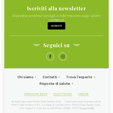
Iscriviti alla newsletter
Riceverai preziosi consigli e informazioni sugli ultimi
contenuti
ISCRIVITI
Seguici su
Chi siamo
Contatti
Trova l'esperto
Risposte di salute
CONDIZIONI D'USO
POLICY PRIVACY
COOKIES
© 2026 Copyright Media Data Factory S.R.L. - I contenuti sono di proprietà di
Media Data Factory S.R.L, è vietata la riproduzione. Media Data Factory S.R.L.
sede legale in viale Sarca 226 Milano 20126 - PI/CF 09595010969