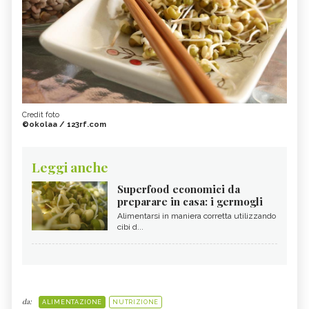
Credit foto
©okolaa / 123rf.com
Leggi anche
Superfood economici da
preparare in casa: i germogli
Alimentarsi in maniera corretta utilizzando
cibi d...
da:
ALIMENTAZIONE
NUTRIZIONE