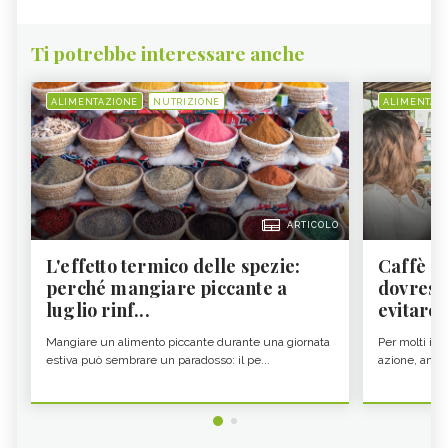
Ti potrebbe interessare anche
ALIMENTAZIONE
NUTRIZIONE
ALIMENTAZ
ARTICOLO
L'effetto termico delle spezie:
Caffè a
perché mangiare piccante a
dovresti
luglio rinf...
evitare i
Mangiare un alimento piccante durante una giornata
Per molti il c
estiva può sembrare un paradosso: il pe...
azione, ancor