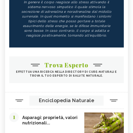
In genere il corpo reagisce allo stress attivando il
sistema nervoso simpatico il quale stimola la
secrezione di adrenalina e noradrenalina dal midollo
surrenale. In quel momento si manifestano i sintomi
tipici dello stress che posso portare a totale
esaurimento delle energie, se le difese immunitarie
sono basse. In caso contrario, il corpo si adatta e
reagisce positivamente, tornando all'equilibrio.
Trova Esperto
EFFETTUA UNA RICERCA NELLA DIRECTORY DI CURE-NATURALI E
TROVA IL TUO ESPERTO DI SALUTE NATURALE.
Enciclopedia Naturale
1
Asparagi: proprietà, valori
nutrizionali...