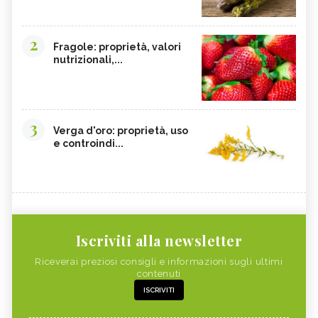
2
Fragole: proprietà, valori
nutrizionali,...
3
Verga d'oro: proprietà, uso
e controindi...
Iscriviti alla newsletter
Riceverai preziosi consigli e informazioni sugli ultimi
contenuti
ISCRIVITI