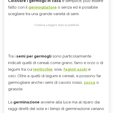
Coltivare i germogli in casa
è semplice, può essere
fatto con il
germogliatore
o senza ed è possibile
scegliere tra una grande varietà di semi.
Continua a leggere dopo la pubblicità
Tra i
semi per germogli
sono particolarmente
indicati quelli di cereali come grano, farro e orzo o di
legumi tra cui
lenticchie
, soia,
fagioli azuki
e
ceci. Oltre a quelli di legumi e cereali, si possono far
germogliare anche i semi di cavolo rosso,
zucca
o
girasole.
La
germinazione
avviene alla luce ma al riparo dai
raggi diretti del sole e i tempi di germinazione variano