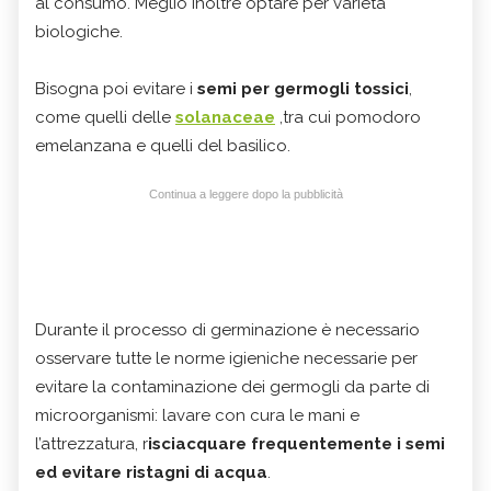
al consumo. Meglio inoltre optare per varietà
biologiche.
Bisogna poi evitare i
semi per germogli tossici
,
come quelli delle
solanaceae
,tra cui pomodoro
emelanzana e quelli del basilico.
Continua a leggere dopo la pubblicità
Durante il processo di germinazione è necessario
osservare tutte le norme igieniche necessarie per
evitare la contaminazione dei germogli da parte di
microorganismi: lavare con cura le mani e
l’attrezzatura, r
isciacquare frequentemente i semi
ed evitare ristagni di acqua
.