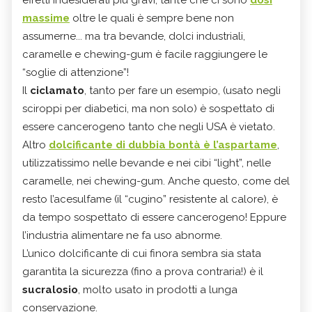
massime
oltre le quali è sempre bene non
assumerne... ma tra bevande, dolci industriali,
caramelle e chewing-gum è facile raggiungere le
“soglie di attenzione”!
Il
ciclamato
, tanto per fare un esempio, (usato negli
sciroppi per diabetici, ma non solo) è sospettato di
essere cancerogeno tanto che negli USA è vietato.
Altro
dolcificante di dubbia bontà è l’aspartame
,
utilizzatissimo nelle bevande e nei cibi “light”, nelle
caramelle, nei chewing-gum. Anche questo, come del
resto l’acesulfame (il “cugino” resistente al calore), è
da tempo sospettato di essere cancerogeno! Eppure
l’industria alimentare ne fa uso abnorme.
L’unico dolcificante di cui finora sembra sia stata
garantita la sicurezza (fino a prova contraria!) è il
sucralosio
, molto usato in prodotti a lunga
conservazione.