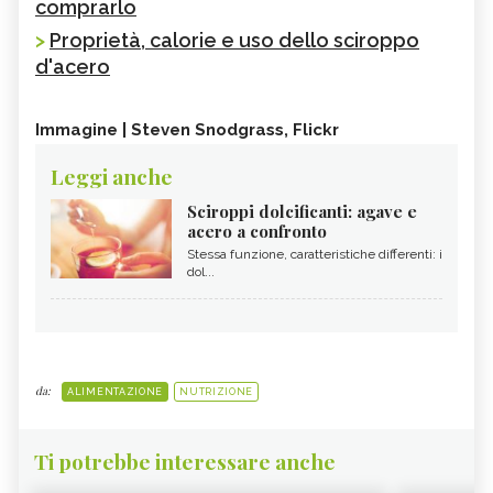
comprarlo
>
Proprietà, calorie e uso dello sciroppo
d'acero
Immagine | Steven Snodgrass, Flickr
Leggi anche
Sciroppi dolcificanti: agave e
acero a confronto
Stessa funzione, caratteristiche differenti: i
dol...
da:
ALIMENTAZIONE
NUTRIZIONE
Ti potrebbe interessare anche