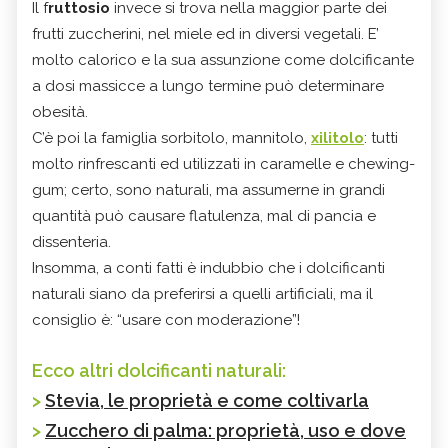
Il f
ruttosio
invece si trova nella maggior parte dei
frutti zuccherini, nel miele ed in diversi vegetali. E’
molto calorico e la sua assunzione come dolcificante
a dosi massicce a lungo termine può determinare
obesità.
C’è poi la famiglia sorbitolo, mannitolo,
xilitolo
: tutti
molto rinfrescanti ed utilizzati in caramelle e chewing-
gum; certo, sono naturali, ma assumerne in grandi
quantità può causare flatulenza, mal di pancia e
dissenteria.
Insomma, a conti fatti è indubbio che i dolcificanti
naturali siano da preferirsi a quelli artificiali, ma il
consiglio è: “usare con moderazione”!
Ecco altri dolcificanti naturali:
>
Stevia, le proprietà e come coltivarla
>
Zucchero di palma: proprietà, uso e dove