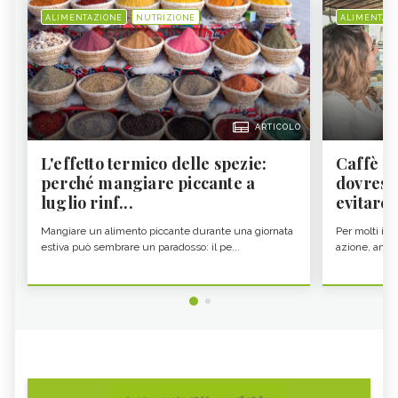
ALIMENTAZIONE
NUTRIZIONE
ALIMENTAZ
ARTICOLO
L'effetto termico delle spezie:
Caffè a
perché mangiare piccante a
dovresti
luglio rinf...
evitare i
Mangiare un alimento piccante durante una giornata
Per molti il c
estiva può sembrare un paradosso: il pe...
azione, ancor