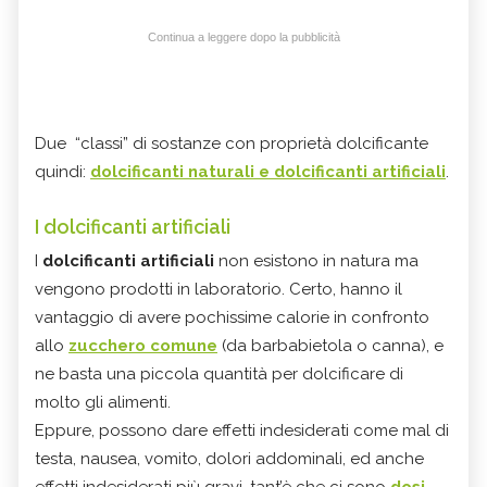
Continua a leggere dopo la pubblicità
Due “classi” di sostanze con proprietà dolcificante
quindi:
dolcificanti naturali e dolcificanti artificiali
.
I dolcificanti artificiali
I
dolcificanti artificiali
non esistono in natura ma
vengono prodotti in laboratorio. Certo, hanno il
vantaggio di avere pochissime calorie in confronto
allo
zucchero comune
(da barbabietola o canna), e
ne basta una piccola quantità per dolcificare di
molto gli alimenti.
Eppure, possono dare effetti indesiderati come mal di
testa, nausea, vomito, dolori addominali, ed anche
effetti indesiderati più gravi, tant’è che ci sono
dosi