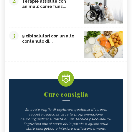
Terapie assistite con
animali: come funz...
3
9 cibi salutari con un alto
contenuto di...
Cure consiglia
Se avete voglia di esplorare qualcosa di nuovo,
leggete qualcosa circa la programmazione
neurolinguistica; si tratta di una tecnica psico-neuro-
linguistica che si serve della parola e agisce sullo
stato energetico e interiore dell'essere umano.