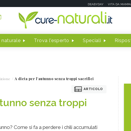
DEABYDAY
VITA DA MAMM
 naturale
Trova l'esperto
Speciali
Rispost
izione
A dieta per l’autunno senza troppi sacrifici
ARTICOLO
utunno senza troppi
tunno? Come si fa a perdere i chili accumulati