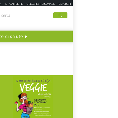
A
ETICAMENTE
CRESCITA PERSONALE
SAPERE.IT
e di salute