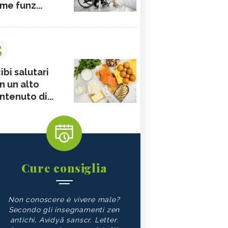
me funz...
3
ibi salutari
n un alto
ntenuto di...
Cure consiglia
Non conoscere è vivere male?
Secondo gli insegnamenti zen
antichi, Avidyā sanscr. Letter.