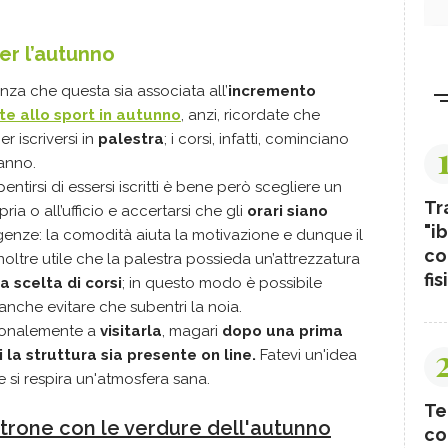
per l’autunno
nza che questa sia associata all’
incremento
te allo sport in autunno
, anzi, ricordate che
r iscriversi in
palestra
;
i corsi, infatti, cominciano
’anno.
pentirsi di essersi iscritti è bene però scegliere un
Tr
ia o all’ufficio e accertarsi che gli
orari siano
"ib
igenze: la comodità aiuta la motivazione e dunque il
co
noltre utile che la palestra possieda un’attrezzatura
fis
a scelta di corsi
; in questo modo è possibile
nche evitare che subentri la noia.
sonalemente a
visitarla
, magari
dopo una prima
i la struttura sia presente on line.
Fatevi un'idea
 se si respira un'atmosfera sana.
Te
strone con le verdure dell'autunno
co