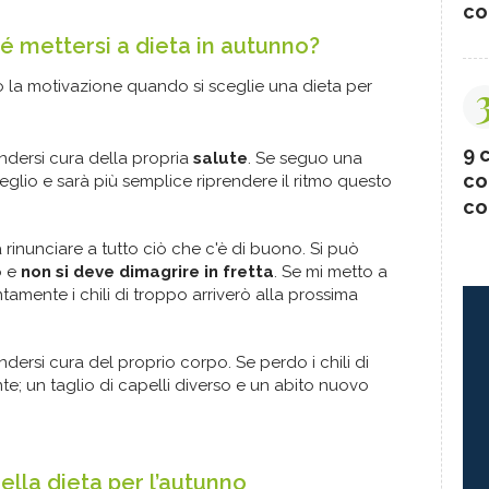
co
é mettersi a dieta in autunno?
la motivazione quando si sceglie una dieta per
9 c
endersi cura della propria
salute
. Se seguo una
co
glio e sarà più semplice riprendere il ritmo questo
co
a rinunciare a tutto ciò che c'è di buono. Si può
o e
non si deve dimagrire in fretta
. Se mi metto a
tamente i chili di troppo arriverò alla prossima
endersi cura del proprio corpo. Se perdo i chili di
nte; un taglio di capelli diverso e un abito nuovo
nella dieta per l’autunno