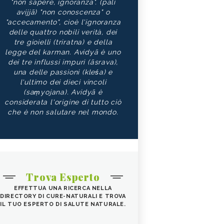
"non sapere, ignoranza". (pāli
avijjā) "non conoscenza" o
"accecamento", cioè l'ignoranza
delle quattro nobili verità, dei
tre gioielli (triratna) e della
legge del karman. Avidyā è uno
dei tre influssi impuri (āsrava),
una delle passioni (kleśa) e
l'ultimo dei dieci vincoli
(saṃyojana). Avidyā è
considerata l'origine di tutto ciò
che è non salutare nel mondo.
Trova Esperto
EFFETTUA UNA RICERCA NELLA
DIRECTORY DI CURE-NATURALI E TROVA
IL TUO ESPERTO DI SALUTE NATURALE.