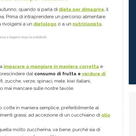
'autunno, quando si parla di
dieta per dimagrire
, il
ea. Prima di intraprendere un percorso alimentare
 rivolgersi a un
dietologo
o a un
nutrizionista
.
nua a leggere dopo la pubblicità
na
imparare a mangiare in maniera corretta
e
 prescindere dal
consumo di frutta e
verdure di
fi, zucche, verze, spinaci, mele, kiwi italiani,
 mai mancare sulle nostre tavole.
 cotte in maniera semplice, preferibilmente al
dimenti grassi, ad accezione di un cucchiaino di
olio
quella molto zuccherina, va bene, purché sia di