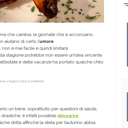
il clima che cambia, le giornate che si accorciano…
on aiutano di certo l’
umore
.
, non è mai facile e quindi limitarsi
esta stagione potrebbe non essere un’idea vincente.
dell’estate e delle vacanze ha portato qualche chilo
nua a leggere dopo la pubblicità
rto un bene, soprattutto per questioni di salute,
rastiche; è infatti possibile
dimagrire
he dritta affinché la dieta per l’autunno abbia