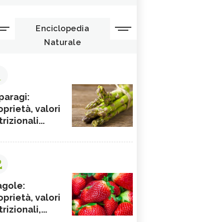
Enciclopedia
Naturale
1
paragi:
oprietà, valori
rizionali...
2
agole:
oprietà, valori
rizionali,...