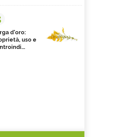
3
rga d'oro:
oprietà, uso e
ntroindi...