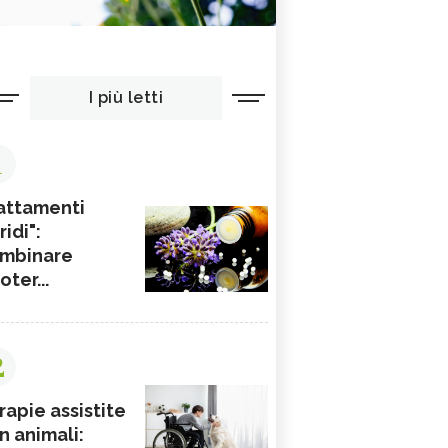
I più letti
1
attamenti
ridi":
mbinare
ioter...
2
rapie assistite
n animali: