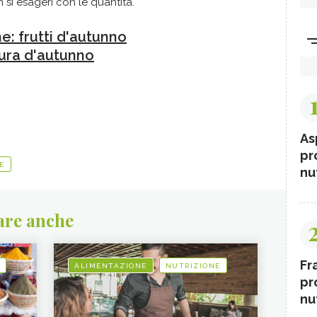
n si esageri con le quantità.
e: frutti d'autunno
dura d'autunno
As
pr
E
nut
are anche
Fr
ALIMENTAZIONE
NUTRIZIONE
pr
nut