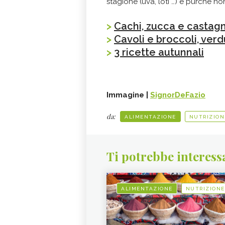
stagione (uva, loti …) e purché no
>
Cachi, zucca e castagn
>
Cavoli e broccoli, ver
>
3 ricette autunnali
Immagine |
SignorDeFazio
da:
ALIMENTAZIONE
NUTRIZION
Ti potrebbe interess
ALIMENTAZIONE
NUTRIZIONE