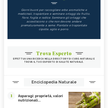
Giorni buoni per raccogliere erbe aromatiche e
medicinali, trapiantare e seminare ortaggi da frutto,
fiore, foglia e radice. Seminare gli ortaggi che
accestiscono o che non devono andare
prematuramente a seme. Piantate e trapiantate
cipolle, aglio e porro.
Trova Esperto
EFFETTUA UNA RICERCA NELLA DIRECTORY DI CURE-NATURALI E
TROVA IL TUO ESPERTO DI SALUTE NATURALE.
Enciclopedia Naturale
1
Asparagi: proprietà, valori
nutrizionali...