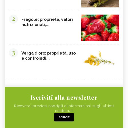
2
Fragole: proprietà, valori
nutrizionali,...
3
Verga d'oro: proprietà, uso
e controindi...
Iscriviti alla newsletter
Riceverai preziosi consigli e informazioni sugli ultimi
contenuti
ISCRIVITI