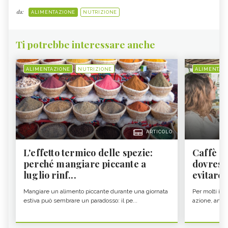
da:
ALIMENTAZIONE
NUTRIZIONE
Ti potrebbe interessare anche
ALIMENTAZIONE
NUTRIZIONE
ALIMENTAZ
ARTICOLO
L'effetto termico delle spezie:
Caffè a
perché mangiare piccante a
dovresti
luglio rinf...
evitare i
Mangiare un alimento piccante durante una giornata
Per molti il c
estiva può sembrare un paradosso: il pe...
azione, ancor