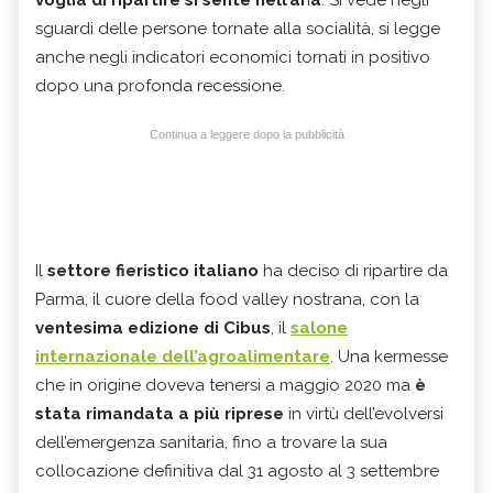
voglia di ripartire si sente nell’ar
i
a
. Si vede negli
sguardi delle persone tornate alla socialità, si legge
anche negli indicatori economici tornati in positivo
dopo una profonda recessione.
Continua a leggere dopo la pubblicità
Il
settore fieristico italiano
ha deciso di ripartire da
Parma, il cuore della food valley nostrana, con la
ventesima edizione di Cibus
, il
salone
internazionale dell’agroalimentare
. Una kermesse
che in origine doveva tenersi a maggio 2020 ma
è
stata rimandata a più riprese
in virtù dell’evolversi
dell’emergenza sanitaria, fino a trovare la sua
collocazione definitiva dal 31 agosto al 3 settembre